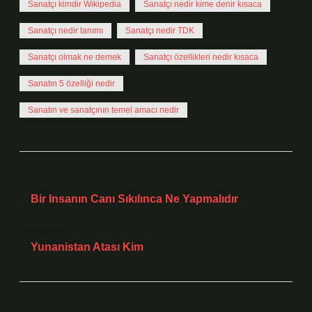
Sanatçı kimdir Wikipedia
Sanatçı nedir kime denir kısaca
Sanatçı nedir tanımı
Sanatçı nedir TDK
Sanatçı olmak ne demek
Sanatçı özellikleri nedir kısaca
Sanatın 5 özelliği nedir
Sanatın ve sanatçının temel amacı nedir
Önceki Yazı
Bir Insanın Canı Sıkılınca Ne Yapmalıdır
Sonraki Yazı
Yunanistan Atası Kim