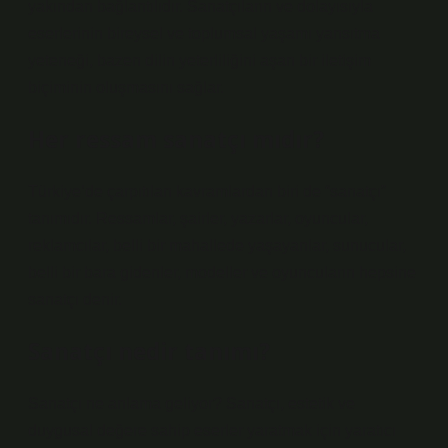
yakından bağlantılıdır. Sanatçıların ve dolayısıyla
eserlerinin bireysel ve toplumsal yaşamı yansıtma
yeteneği, bazen dilin yeterliliğini aşan bir iletişim
biçiminin oluşmasını sağlar.
Her ressam sanatçı mıdır?
Türkiye’de çarpıtılan kavramlardan biri de “sanatçı”
tanımıdır. Ressamlar, şairler, yazarlar, oyuncular,
reklamcılar, belli bir mahallede yaşayanlar, sunucular,
belli bir bara gidenler, modeller ve oyuncuların hepsine
sanatçı denir.
Sanatçı nedir tanımı?
Sanatçı ne anlama geliyor? Sanatçı, estetik ve
duygusal değere sahip eserler yaratmak için yaratıcı