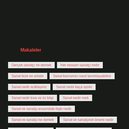
2. “Sinema, tiyatro, müzik vb.” “Sanat eserlerini
oynayan, yorumlayan ve uygulayan kişi” olarak
tanımlanmaktadır.
Tarih:
Makaleler
Gerçek sanatçı ne demek
Her ressam sanatçı mıdır
Sanat bize ne anlatır
Sanat kavramını nasıl tanımlayabiliriz
Sanat nedir aciklayiniz
Sanat nedir kaça ayrılır
Sanat nedir kısa ve öz bilgi
Sanat nedir meb
Sanat ve sanatçı arasındaki ilişki nedir
Sanat ve sanatçı ne demek
Sanat ve sanatçının önemi nedir