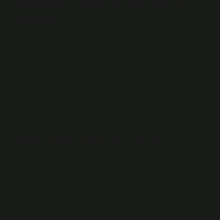
Sanatçı nedir, kime denir
kısaca?
Genel bir tanım olarak, bir sanatçıdan bir fikri veya
görüntüyü en güzel şekilde yansıtabilen veya ifade
edebilen kişi olarak bahsediyoruz. Zanaatkar, herhangi
bir malzemeyi yararlı olması için üretir veya yapar;
sanatçı, yarattığı malzemeyi güzel ve orijinal hale
getirmek için işler.
Sanat nedir kısa ve öz bilgi?
Sanat, insanın duygu, düşünce ve hayallerini, yaratıcı
gücünü kullanarak somut ve soyut malzemelerle,
insanlara dokunacak biçimde dile getirmesidir.
Sanat ve sanatçı arasındaki ilişki