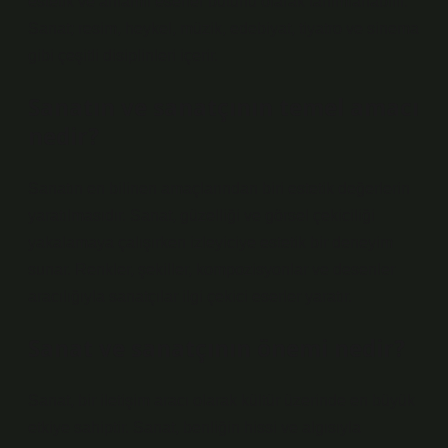
estetik ve anlamlı eserler bütünü olarak tanımlanabilir.
Sanat; resim, heykel, müzik, edebiyat, tiyatro ve sinema
gibi çeşitli disiplinleri içerir.
Sanatın ve sanatçının temel amacı
nedir?
Sanatın en bilinen amaçlarından biri estetik değerlerin
yaratılmasıdır. Sanat, güzelliği ve görsel çekiciliği
yakalamaya çalışırken izleyiciye estetik bir deneyim
sunar. Renkler, şekiller, kompozisyonlar ve desenler
aracılığıyla sanatçılar ilgi çekici eserler yaratır.
Sanat ve sanatçının önemi nedir?
Sanat, bir iletişim aracı olarak kültür üzerinde en büyük
etkiye sahiptir. Sanat, benliğin hissi ve algısıyla