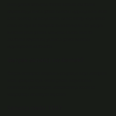
(hem günlük konuşma dilinde hem de akademik
söylemde) yalnızca görsel sanatlar uygulayıcısını ifade
eder. Sanatçı, sanat yaratma, sanat pratiği veya sanat
icrası ile ilgili bir faaliyette bulunan kişidir. En yaygın
kullanım (hem günlük konuşma dilinde hem de
akademik söylemde) yalnızca görsel sanatlar
uygulayıcısını ifade eder.
Gerçek sanatçı ne demek?
Gerçek sanatçılar; başarının çalışmaya bağlı olduğunu
bilen, gelişime açık, sorun çözen, başkalarının
sorunlarını gözlemleyen, desteklemeyi seven ve
vazgeçmeyi sevmeyen kişilerdir.
Sanatçı nedir TDK?