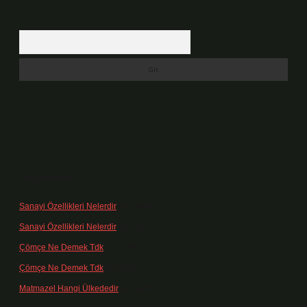
Arama
Son yorumlar
Sanayi Özellikleri Nelerdir
için
admin
Sanayi Özellikleri Nelerdir
için
Ağa
Çömçe Ne Demek Tdk
için
admin
Çömçe Ne Demek Tdk
için
Filiz
Matmazel Hangi Ülkededir
için
admin