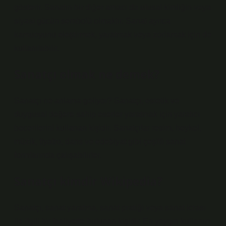
gösterir. Sanatın bir diğer amacı da ulusal kimliğin veya
siyasi gücün sembolü olmaktır. Sanat ayrıca
kamuoyunu eleştirmek, yaratmak veya zorlamak için de
kullanılabilir.
Sanatçı olmak ne demek?
Sanatçı ne anlama geliyor? Sanatçı, estetik ve
duygusal değere sahip eserler yaratmak için yaratıcı
becerilerini kullanan kişidir. Sanatçılar resim, heykel,
müzik, tiyatro, dans ve edebiyat gibi çeşitli sanat
formlarında çalışabilirler.
Sanatçı kimdir Wikipedia?
Sanatçı, sanat yaratma, sanat pratiği veya sanat icrası
ile ilgili bir faaliyette bulunan kişidir. En yaygın kullanım