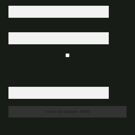
E-Posta*
Web Sitesi
Daha sonraki yorumlarımda kullanılması için adım, e-posta adresim ve
site adresim bu tarayıcıya kaydedilsin.
7 + 8 kaçtır?
*