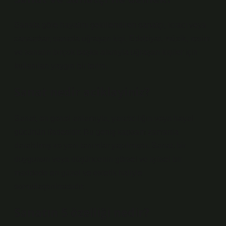
Sanata göre hayatını şekillendiren sanatçı, icracı veya
zanaatkar; sanatla uğraşan kişi. Edebiyat, müzik, resim
ve sanatın birçok başka alanıyla uğraşan kişiler için
kullanılan yaygın bir terim.
Sanat nedir aciklayiniz?
Sanat, en genel anlamıyla, yaratıcılığın veya hayal
gücünün ifadesidir. Bu geniş kapsam zamanla
daraltılmış ve yeni tanımlar yapılmıştır. Sanat, bir
duygunun veya düşüncenin görsel ve işitsel bir
maddede en güzel ve estetik haliyle
somutlaştırılmasıdır.
Sanatın 5 özelliği nedir?