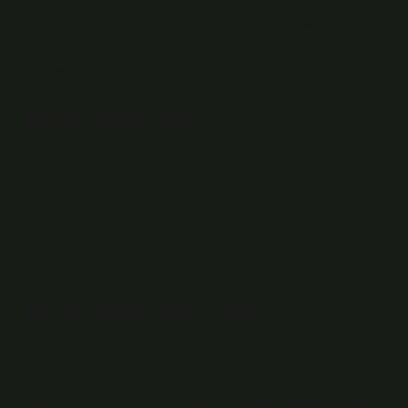
Geleneksel görüş, yani görsel sanatlar, bir sanat
eserinin çizgi, biçim, renk, doku ve uzam olmak üzere
beş temel öğeden oluştuğunu varsayar.
Sanat nedir meb?
Birçok tanımı olmasına rağmen sanat, sanatçının
kendini ifade etme çabası olarak düşünülebilir. Aslında
San’a (1985, 6-7) göre sanat; sanatçının duygularını,
düşüncelerini ve izlenimlerini estetik bir düzeyde ifade
etmesidir. Bu tanımda sanatçı esastır.
Sanat nedir, kaça ayrılır?
Sanat, insanların duygu, düşünce, hayal gücü ve
yaratıcı yeteneklerini ifade etmek için ortaya koydukları