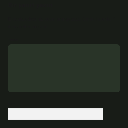
Bir yanıt yazın
E-posta adresiniz yayınlanmayacak.
Gerekli alanlar
*
ile işaretlenmişlerdir
Yorum
İsim*