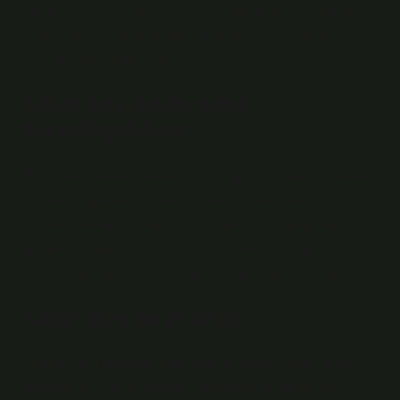
becerilerini kullanan kişidir. Sanatçılar resim, heykel,
müzik, tiyatro, dans ve edebiyat gibi çeşitli sanat
formlarında çalışabilirler.
Sanat kavramını nasıl
tanımlayabiliriz?
Bir tasarımı, eseri veya duyguyu güzel bir şekilde ifade
etmek ve gerçekleştirmek için kullanılan herhangi bir
yöntemi “sanat” olarak tanımlayabiliriz. “Sanatçıları”
görsel sanatların her alanında yenilikçi ve özgün
eserler yaratan yetenekli kişiler olarak adlandırırız.
Sanat bize ne anlatır?
Sanat bize kendimiz hakkında bir şeyler söyler. Fark
etmediğimiz veya görmek istemediğimiz detayları