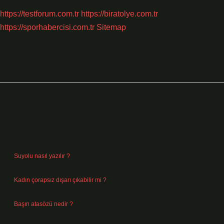
https://testforum.com.tr
https://biratolye.com.tr
https://sporhabercisi.com.tr
Sitemap
Sidebar
Son Yazılar
Suyolu nasıl yazılır ?
Ağustos 8, 2026
Kadın çorapsız dışarı çıkabilir mi ?
Ağustos 7, 2026
Başın atasözü nedir ?
Ağustos 6, 2026