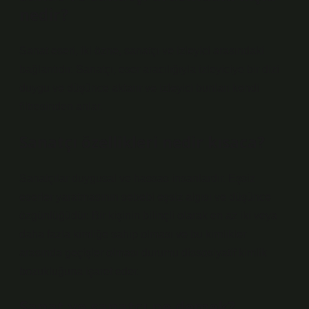
nedir?
Sanat eseri, iki özne, sanatçı ve izleyici arasındaki
bağlantıdır. Sanatçı, eser aracılığıyla izleyiciye bir dizi
duygu ve düşünce aktarır ve izleyici bunları kendi
filtresinden anlar.
Sanatçı özellikleri nedir kısaca?
Sanatçılar duygusal ve hassas insanlardır. Eşsiz
eserler yaratmasının sebebi eşsiz algısı ve düşünce
özgünlüğüdür. Bir kişinin bilinçli olarak en az iki veya
daha fazla kimliğe sahip olması ve bu kimlikler
arasında geçişler olması durumu dissosiyatif kimlik
bozukluğuna işaret eder.
Sanat ve sanatçı ne demek?