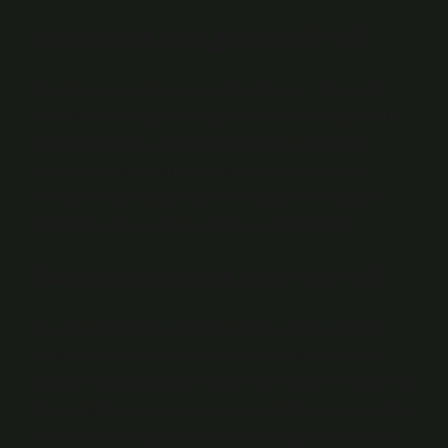
Kadın evde açık giyinebilir mi?
Müslüman bir kadın kocasıyla yalnızken, bir erkeği
memnun edecek şekilde giyinmesi caiz ve faziletlidir.
Bir aile ortamında, kişinin vücudunun güzelliğini
örtecek şekilde uygun şekilde giyinmesi gerekir.
Normal bir aile ortamında bile, kişi yalnızca eşiyle
birlikteyken izin verilen şekilde giyinmemelidir.
Kuranda örtünme ayeti var mı?
Kuran’da A’raf Suresi 26-27, Nur Suresi 30-31, 60,
Ahzab Suresi 33 ve 59. ayetler doğrudan hicap ile
bağlantılı olarak zikredilmiştir. A’raf Suresi 26. ayet: “Ey
Ademoğulları! Size avret yerlerinizi örtmeniz için elbise
ve süslenmeniz için elbise verdik. Gerçekten yararlı