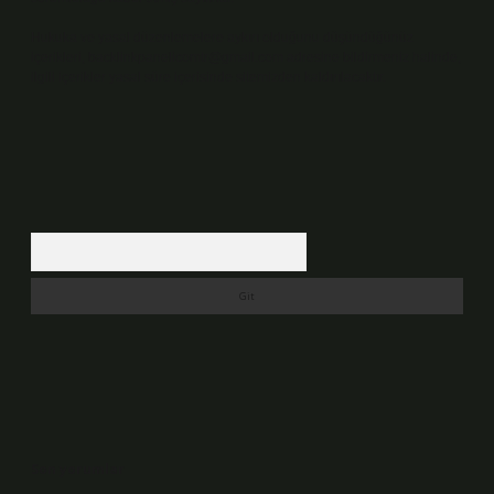
Hukuka ve yasal düzenlemelere aykırı olduğunu düşündüğünüz
içerikleri,
backlinkpanelicomtr@gmail.com
adresine bildirmeniz halinde,
ilgili içerikler yasal süre içerisinde sitemizden kaldırılacaktır.
Arama
Son yorumlar