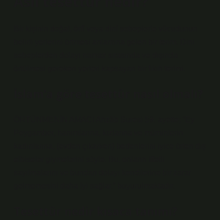
Asıl tesettür nedir?
Bir kişinin doğal, örfî veya dinî sebeplerle vücudunun
belirli yerlerini örtmesi anlamına gelen bir terim. Dini
sebeplerden dolayı namaz sırasında ve dışında
örtülmesi gereken yerleri kapsayan bir fıkıh terimi.
İslam’a göre tesettür nasıl olmalı?
ÖRTÜNMENİN AMACI Ahzâb Suresi 59. ayette; “Ey
Peygamber, hanımlarına, kızlarına ve müminlerin
kadınlarına, (evden çıkarken) bedenlerini iyice örten dış
elbiseler giymelerini söyle. Bu, onların iffetli
sayılmalarını ve bundan dolayı kendilerine bir zarar
gelmemesini daha iyi sağlar.” buyurulmaktadır.
Tesettür nedir kısaca tanımı?