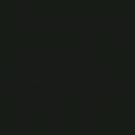
mı?
(Şimdi ifşa olabilirsin, ya da hapsedildikten sonra tekrar
açılabilirsin. İkisinin de günahı aynıdır. Bir kadının ifşa
olmasının günahı aynıdır. Bugün veya yarın fark etmez.
Kuranda örtünme ayeti var mı?
Kuran’da A’raf Suresi 26-27, Nur Suresi 30-31, 60,
Ahzab Suresi 33 ve 59. ayetler doğrudan hicap ile
bağlantılı olarak zikredilmiştir. A’raf Suresi 26. ayet: “Ey
Ademoğulları! Size avret yerlerinizi örtmeniz için elbise
ve süslenmeniz için elbise verdik. Gerçekten yararlı
olan şey takva elbisesidir.
Tesettüre girmemenin günahı
nedir?