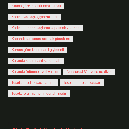
İslama göre tesettür nasıl olmalı
Kadın evde açık giyinebilir mi
Kadınlar neden saçlarını kapatmak zorunda
Kapandıktan sonra açılmak günah mı
Kurana göre kadın nasıl giyinmeli
Kuranda kadın nasıl kapanmalı
Kuranda örtünme ayeti var mı
Nur suresi 31 ayette ne diyor
Tesettür nedir kısaca tanımı
Tesettür nereleri kapsar
Tesettüre girmemenin günahı nedir
Önceki Yazı