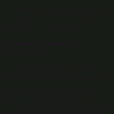
Bu konudaki ayetler incelendiğinde, örtünmenin temel
sebebi olan takvanın, dış elbiseye geçmeden önce her
türlü kötülük ve olumsuz davranışlara karşı giyilmesi
gereken manevi bir elbise olduğu görülür.
Kurana göre kadın nasıl
giyinmeli?
Bu, elleriniz ve yüzünüz hariç tüm vücudunuzu örttüğü
ve açıkta bırakılmadığı anlamına gelir. Bir elbisenin
tesettür için uygun olması için kalçaları göstermeyecek
kadar kalın ve mahrem bölgeyi kapatacak kadar uzun
olması gerekir. Bu nedenle kalçaları gösteren ince ve
şeffaf bir elbise giyerek örtünme sağlanamaz.
Kapandıktan sonra açılmak günah