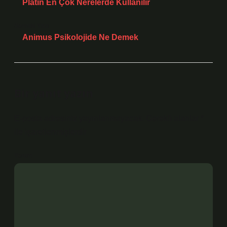
Platin En Çok Nerelerde Kullanılır
Sonraki Yazı
Animus Psikolojide Ne Demek
Bir yanıt yazın
E-posta adresiniz yayınlanmayacak.
Gerekli alanlar
*
ile işaretlenmişlerdir
Yorum