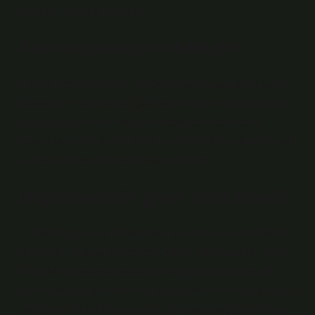
olan şey takva elbisesidir.
Ayakları tesettüre dahil mi?
Hanefi mezhebinin bir görüşüne göre ayaklar da avret
kapsamının dışındadır. Şafii ve Hanbeli mezheplerinde
ayaklar, kadının namazda örtmesi gereken yerler
arasında yer alırken, Hanefi mezhebinde kadının çıplak
ayakla namaz kılmasına izin verilmiştir.
Doğru tesettür giyim nasıl olmalı?
2- Dikkat çekecek kadar süslü veya renkli olmamalıdır.
3- Vücut hatlarını gösterecek kadar dar olmamalı, tüm
vücudu kaplayacak kadar gür ve geniş olmalıdır. Bir
tutam saç bile görünmelidir çünkü kadının elleri ve yüzü
hariç tüm vücudu mahremdir. Bir tutam saç göstermek,