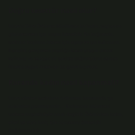
Doğru tesettür nasıl olur?
İslam’a Göre Örtünme Müslüman bir kadın, saçlarının
görünmemesi için başını örtmelidir. Bu bağlamda,
kadınlar başlarını örtmek için eşarp ve şal kullanırlar.
Eşarplar, gençlikten yaşlılığa kadar yaygın olarak
kullanılır ve düzgün bir şekilde bağlandıkları sürece
İslam’a uygun mütevazı bir giyim biçimidir.
Kuranda kadın nasıl kapanmalı?
İslam alimleri kadınların örtünmesi konusunda şu
hükümleri çıkarmışlardır: – Kadınların örtünmesi
sadece başörtüsüyle sınırlı değildir. Örtünürken kadın,
elleri ve yüzü hariç tüm vücudunu örtmelidir.
Dağılmamalıdır.