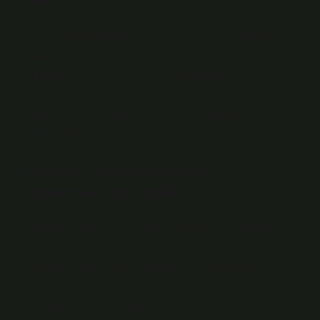
“Kur’an’da başörtüsüne uymamanın cezası yoktur” |
Karanlıktan Aydınlığa (23 Aralık 2018) – YouTube.
Bugünkü yayında Cemil Kılıç ve Mehmet Ali
Mendillioğlu İslam ve kadın, Cumhuriyet Devrimi’nin
şehidi Kubilay ve başörtüsüne uymamanın Kur’an’daki
yerini tartıştılar.
Kadınlar neden saçlarını
kapatmak zorunda?
Başörtüsü, başın üst kısmının çoğunu veya tamamını
örten ve başı, özellikle de saçı, zararlı dış etkenlerden
korumak, örtmek ve tanınmaktan kaçınmak için
kullanılan bir örtü ve giysi türüdür. İslam’da örtünme
hakkında daha fazla bilgi için “Hicap” makalesine