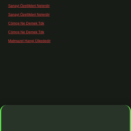
Sanayi Özellikleri Nelerdir
için
admin
Sanayi Özellikleri Nelerdir
için
Ağa
Çömçe Ne Demek Tdk
için
admin
Çömçe Ne Demek Tdk
için
Filiz
Matmazel Hangi Ülkededir
için
admin
adresi
https://www.betexper.xyz/
betci bahis
betci giriş
https://betci.