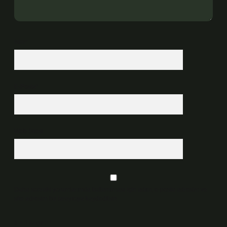
İsim*
E-Posta*
Web Sitesi
Daha sonraki yorumlarımda kullanılması için adım, e-posta adresim ve
site adresim bu tarayıcıya kaydedilsin.
6 + 2 kaçtır?
*