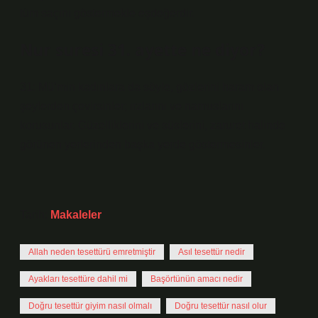
tüm saçını göstermekle eşdeğerdir.
Nur suresi 31. ayette ne diyor?
31: Mü’min kadınlara da söyle, gözlerini haram olan
şeylerden çevirsinler; ırzlarını ve namuslarını
korusunlar. Güzelliklerini ve süslerini, zaruret halinde
görünen yerlerinden başka yerde göstermesinler.
Tarih:
Makaleler
Allah neden tesettürü emretmiştir
Asıl tesettür nedir
Ayakları tesettüre dahil mi
Başörtünün amacı nedir
Doğru tesettür giyim nasıl olmalı
Doğru tesettür nasıl olur