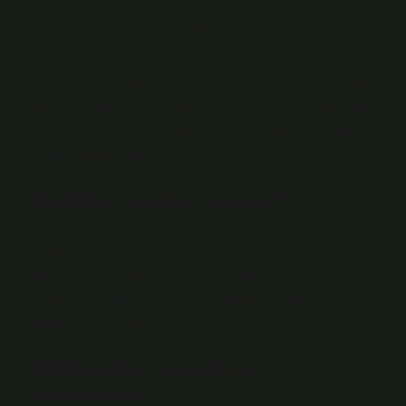
Hicab (Arapça: حِجَاب ​​​​​​​​Telaffuzu: [ħɪˈdʒaːb]) veya
modern kullanımıyla hicap, Müslüman kadınların farklı
biçimler alabilen giyim ve örtünme davranışlarını ifade
ederken, başörtüsü ise saçları örten ve genellikle başı
ve boynu örten ancak yüzü görünür bırakan bir giyim
biçimini ifade eder.
Tesettür nereleri kapsar?
Burada kullanılan “örtme” terimi, erkeklerin ve
kadınların “özel bölgelerini” de kapsar. Hicab giyim,
erkeklerin ve kadınların özel bölgelerini örtmelerini
sağlamak için tasarlanmıştır.
Allah neden tesettürü
emretmiştir?