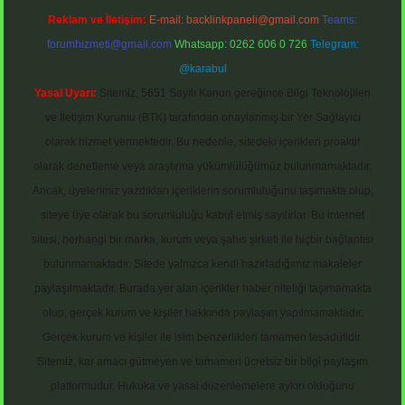
Reklam ve İletişim:
E-mail:
backlinkpaneli@gmail.com
Teams:
forumhizmeti@gmail.com
Whatsapp: 0262 606 0 726
Telegram:
@karabul
Yasal Uyarı:
Sitemiz, 5651 Sayılı Kanun gereğince Bilgi Teknolojileri
ve İletişim Kurumu (BTK) tarafından onaylanmış bir Yer Sağlayıcı
olarak hizmet vermektedir. Bu nedenle, sitedeki içerikleri proaktif
olarak denetleme veya araştırma yükümlülüğümüz bulunmamaktadır.
Ancak, üyelerimiz yazdıkları içeriklerin sorumluluğunu taşımakta olup,
siteye üye olarak bu sorumluluğu kabul etmiş sayılırlar. Bu internet
sitesi, herhangi bir marka, kurum veya şahıs şirketi ile hiçbir bağlantısı
bulunmamaktadır. Sitede yalnızca kendi hazırladığımız makaleler
paylaşılmaktadır. Burada yer alan içerikler haber niteliği taşımamakta
olup, gerçek kurum ve kişiler hakkında paylaşım yapılmamaktadır.
Gerçek kurum ve kişiler ile isim benzerlikleri tamamen tesadüfidir.
Sitemiz, kar amacı gütmeyen ve tamamen ücretsiz bir bilgi paylaşım
platformudur. Hukuka ve yasal düzenlemelere aykırı olduğunu