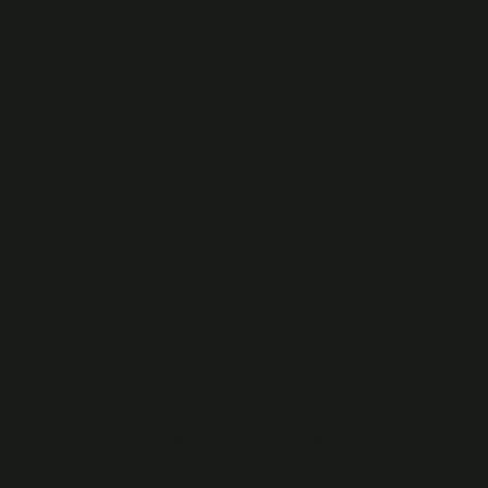
bakın.
Nur suresi 31. ayette ne diyor?
31: Mü’min kadınlara da söyle, gözlerini haram olan
şeylerden çevirsinler; ırzlarını ve namuslarını
korusunlar. Güzelliklerini ve süslerini, zaruret halinde
görünen yerlerinden başka yerde göstermesinler.
Başörtünün amacı nedir?
Sözlükte “gizlemek” anlamına gelen hicap, uzuvları
örtmek anlamına gelen ve zorunlu olmadıkça açığa
çıkarılmaması veya bakılmaması gereken dini bir
terimdir. Hicab, genellikle kadınların evlenmek
istedikleri erkeklerden kendilerini korumalarının bir yolu
olarak anlaşılır.