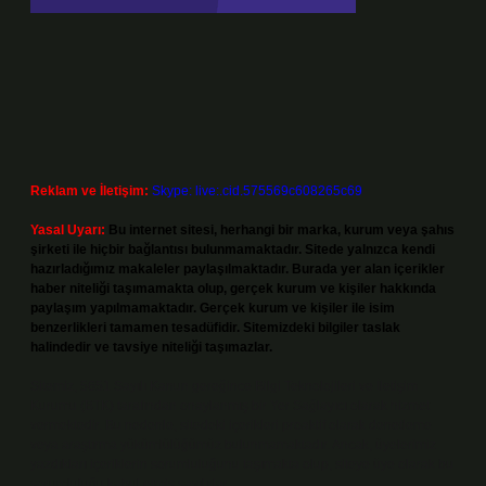
Reklam ve İletişim:
Skype: live:.cid.575569c608265c69
Yasal Uyarı:
Bu internet sitesi, herhangi bir marka, kurum veya şahıs
şirketi ile hiçbir bağlantısı bulunmamaktadır. Sitede yalnızca kendi
hazırladığımız makaleler paylaşılmaktadır. Burada yer alan içerikler
haber niteliği taşımamakta olup, gerçek kurum ve kişiler hakkında
paylaşım yapılmamaktadır. Gerçek kurum ve kişiler ile isim
benzerlikleri tamamen tesadüfidir. Sitemizdeki bilgiler taslak
halindedir ve tavsiye niteliği taşımazlar.
Sitemiz, 5651 Sayılı Kanun gereğince Bilgi Teknolojileri ve İletişim
Kurumu (BTK) tarafından onaylanmış bir Yer Sağlayıcı olarak hizmet
vermektedir. Bu nedenle, sitedeki içerikleri proaktif olarak denetleme
veya araştırma yükümlülüğümüz bulunmamaktadır. Ancak, üyelerimiz
yazdıkları içeriklerin sorumluluğunu taşımakta olup, siteye üye olarak bu
sorumluluğu kabul etmiş sayılırlar.