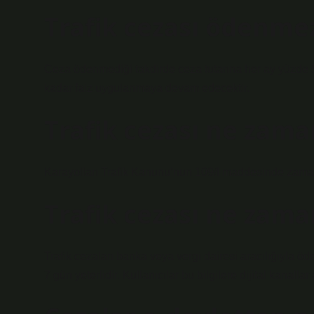
Trafik cezası ödenmez
Ceza ödenmediği takdirde ceza tutarına her ay yüzde 5 
kadar faiz uygulanmaya devam edecektir.
Trafik cezası ne zama
Karayolları Trafik Kanunu’nun 109/I maddesinde zamanaş
Trafik cezası ne zam
Trafik cezaları banka veya vergi dairesi aracılığıyla öd
7 gün yeterlidir. Kullanıcılar bu bilgilere dijital kanallar a