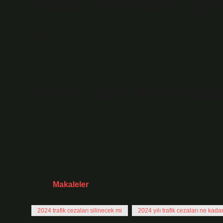
Trafik cezasına af gel
Trafik cezaları için af, kişinin sabıka kaydına ve ihlal e
için af yoktur. Ancak erken ödeme avantajından yararlan
%25 indirim uygulanır.
Trafik idari para cez
Ceza sicilleri yalnızca kesin hükümler için tutulur. Ma
idari para cezaları ödenmemesi halinde hapis cezasına 
Tarih:
Makaleler
2024 trafik cezaları silinecek mi
2024 yılı trafik cezaları ne kada