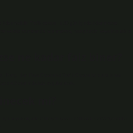
de ödenmelidir. Trafik cezası ilk 30 gün içinde ödenmezse,
tar ve faiz zamanında ödenmezse, maaş hacizi veya icra takibi
se ne kadar faiz biner?
si, Harç, İdari Para Cezası ve Trafik Cezası borcu bulunan
üzde 4,5 oranında faiz uygulanacak.
ilinecek mi?
ücüyü büyük ölçüde etkileyen yasa ile 31 Aralık 2022’ye kadar
k.