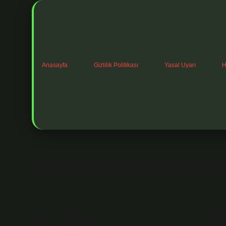
Anasayfa
Gizlilik Politikası
Yasal Uyarı
H
Trafik Cezası 2 Yıl 
Tarih: Ekim 15, 2024