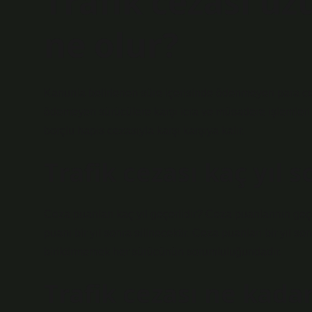
Trafik cezası u
ne olur?
Kanunla belirlenen süre içerisinde ödenmeyen para cez
ödemeyen sürücülere karşı icra ve müsadere işlemleri
borçlu hapis cezasıyla karşı karşıya kalır.
Trafik cezası kaç yıl s
Ceza puanları kaç yıl geçerlidir? Ceza puanlarının geçerl
puanı bir yıl sonra silinecektir. Ceza puanları bir yıl s
biriktirmemek her sürücünün sorumluluğundadır.
Trafik cezası ne kada