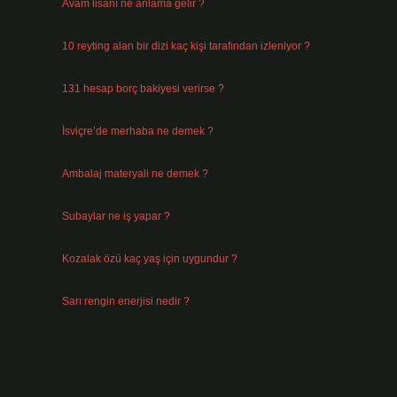
Avam lisanı ne anlama gelir ?
Ağustos 4, 2026
10 reyting alan bir dizi kaç kişi tarafından izleniyor ?
Ağustos 3, 2026
131 hesap borç bakiyesi verirse ?
Ağustos 3, 2026
İsviçre’de merhaba ne demek ?
Temmuz 30, 2026
Ambalaj materyali ne demek ?
Temmuz 29, 2026
Subaylar ne iş yapar ?
Temmuz 28, 2026
Kozalak özü kaç yaş için uygundur ?
Temmuz 26, 2026
Sarı rengin enerjisi nedir ?
Temmuz 25, 2026