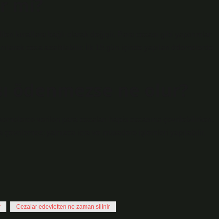
ir mi?
dilen kurallara bağlı olarak değişir. Para cezası gibi yaptırımlar
ılarak ceza azaltılabilir. İlk 15 gün içinde yapılan ödemelerde
ası ödenmezse ne olur?
hkemelerce verilen para cezaları hapis cezasına çevrilebilirken,
çevrilemez; yalnızca icra ve müsadere işlemleri yapılabilir.
r
Cezalar edevletten ne zaman silinir