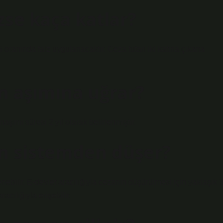
se kaça katlar?
oranında faiz uygulanacaktır. Ceza tutarı iki katına çıkana
n aşımına uğrar?
ımı süresi 2 yıl olarak belirlenmiştir.
an sistemden düşer?
enebilir. E-devlet aracılığıyla cezanın düşürülmesi için yaklaşık 3
racılığıyla erişebilir.