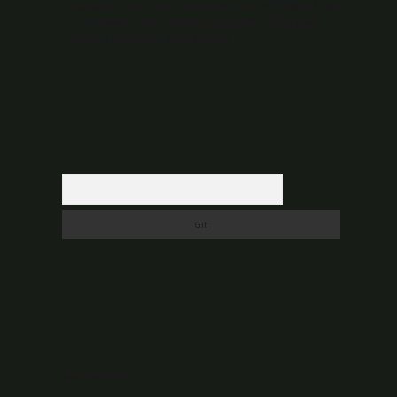
düşündüğünüz içerikleri,
backlinkpanelicomtr@gmail.com
adresine bildirmeniz halinde, ilgili içerikler yasal süre
içerisinde sitemizden kaldırılacaktır.
Arama
Son yorumlar