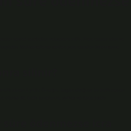
zun süre ödenmezse
aları devlet tarafından müsadere edilir. Para cezası alan ve
 başlatılır. Mahkemelerce verilen para cezaları ödenmezse
onra silinir?
ilik süresi 1 yıldır. Örneğin, bugün aldığınız bir trafik cezası
onra silinse de, trafik kurallarına uymak ve ceza puanı
r süre ödenmezse icra