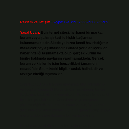
Reklam ve İletişim:
Skype: live:.cid.575569c608265c69
Yasal Uyarı:
Bu internet sitesi, herhangi bir marka,
kurum veya şahıs şirketi ile hiçbir bağlantısı
bulunmamaktadır. Sitede yalnızca kendi hazırladığımız
makaleler paylaşılmaktadır. Burada yer alan içerikler
haber niteliği taşımamakta olup, gerçek kurum ve
kişiler hakkında paylaşım yapılmamaktadır. Gerçek
kurum ve kişiler ile isim benzerlikleri tamamen
tesadüfidir. Sitemizdeki bilgiler taslak halindedir ve
tavsiye niteliği taşımazlar.
Sitemiz, 5651 Sayılı Kanun gereğince Bilgi Teknolojileri
ve İletişim Kurumu (BTK) tarafından onaylanmış bir Yer
Sağlayıcı olarak hizmet vermektedir. Bu nedenle, sitedeki
içerikleri proaktif olarak denetleme veya araştırma
-
yükümlülüğümüz bulunmamaktadır. Ancak, üyelerimiz
yazdıkları içeriklerin sorumluluğunu taşımakta olup, siteye
üye olarak bu sorumluluğu kabul etmiş sayılırlar.
Hukuka ve yasal düzenlemelere aykırı olduğunu