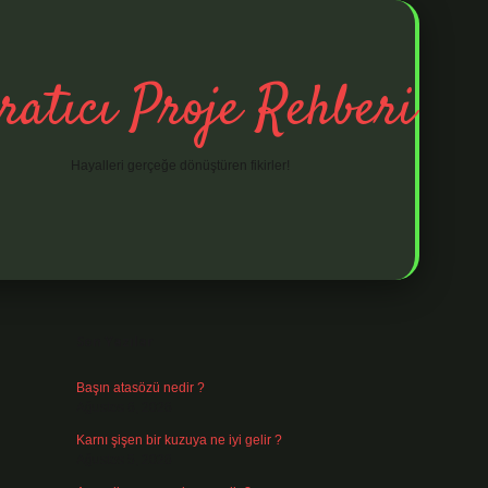
ratıcı Proje Rehberi
Hayalleri gerçeğe dönüştüren fikirler!
Sidebar
ilbet mobil giriş
ilbet giriş
piabella giriş adr
Son Yazılar
Başın atasözü nedir ?
Ağustos 6, 2026
Karnı şişen bir kuzuya ne iyi gelir ?
Ağustos 5, 2026