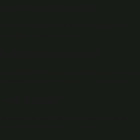
zası nasıl ödenir?
b sitesi ve e-devlet üzerinden online ödeme yapılabiliyor. Ceza
 indirimden yararlanabiliyorsunuz.
 ödenmezse ne olur?
 ceza faiziyle birlikte araç sahibinin banka hesabından çekilir.
ası yoksa maaşına el konulur veya icra işlemleri başlatılır.
rı ne kadar?
Hız sınırına %10’dan %30’a zam1.507 TLHız sınırını %30’dan
 aşma6.440 TLYasak olan yerlerde sollama1.