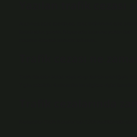
Yazılan trafik cezası s
Aracınıza ceza kesildiyse, ceza bildiriminin size bildiri
bulunmanız gerekir. Başvuruda bulunma yetkisi Sulh Cez
cezasını ödemek zorunda kalırsınız.
Trafik cezası ne zam
Trafik cezaları banka veya vergi dairesi aracılığıyla öd
7 gün yeterlidir. Kullanıcılar bu bilgilere dijital kanallar a
Trafik cezalarında za
Karayolları Trafik Kanunu’nun 109/I maddesinde zamanaş