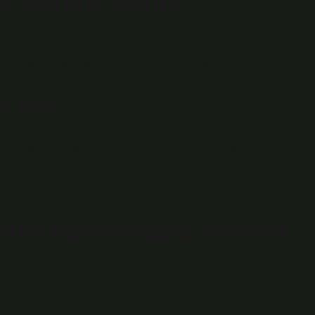
e zaman silinir?
am edecektir. 365 gün sonra silinecektir. Ödenmemiş bir ceza
vergi borcu sorgusunda görünmeye devam edecektir.
ir mi?
dilen kurallara bağlı olarak değişir. Para cezası gibi yaptırımlar
ılarak ceza azaltılabilir. İlk 15 gün içinde yapılan ödemelerde
emri ödenmezse ne olur?
ün içinde ödemez ve mal varlığını bildirmezse, mal varlığı
ya kadar hapis cezası ile cezalandırılır.