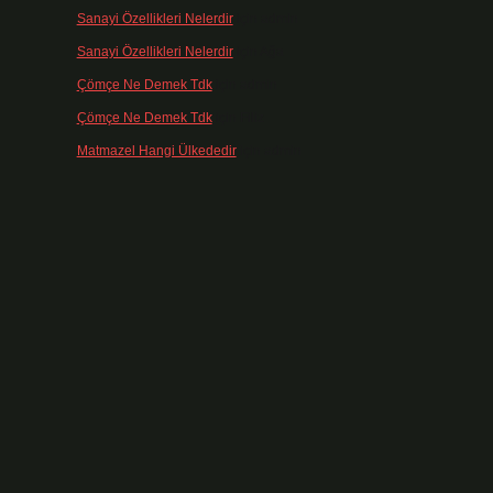
Sanayi Özellikleri Nelerdir
için
admin
Sanayi Özellikleri Nelerdir
için
Ağa
Çömçe Ne Demek Tdk
için
admin
Çömçe Ne Demek Tdk
için
Filiz
Matmazel Hangi Ülkededir
için
admin