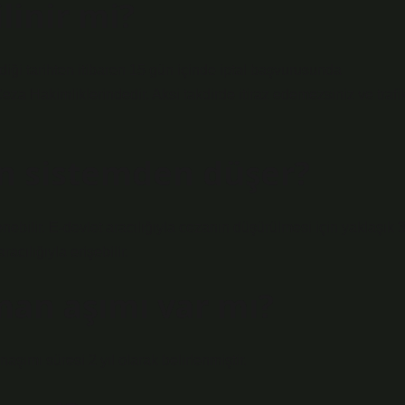
ilinir mi?
ldiği tarihten itibaren 15 gün içinde iptal başvurusunda
a Hakimliklerindedir. Aksi takdirde itiraz edemezsiniz ve trafi
an sistemden düşer?
enebilir. E-devlet aracılığıyla cezanın düşürülmesi için yaklaşık 3
racılığıyla erişebilir.
man aşımı var mı?
ımı süresi 2 yıl olarak belirlenmiştir.