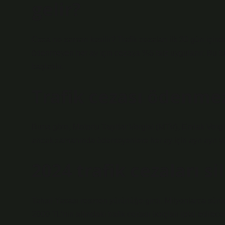
gelir?
Ceza ne zaman kesilir? Trafik cezaları ilk 30 gün için
ödenmeyen her ay için cezaya %5 faiz uygulanır. Bu tu
başlatılır.
Trafik cezası ödenmez
Buna göre, Motorlu Taşıtlar Vergisi (MTV), Emlak Vergi
ancak zamanında ödemeyenlere her ay için ayrı ayrı y
2024 trafik cezaları s
Tahsil Yasası resmen yürürlüğe girdi. Milyonlarca sür
2000 TL’nin altındaki trafik cezası borçları iptal edilece