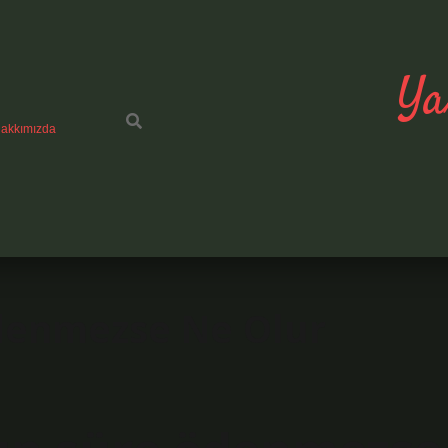
Ya
akkımızda
Ödenmezse Ne Olur