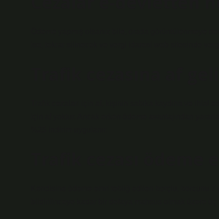
Cezalar e-devletten n
Ödeme yapmış olsanız bile, orada görüntülenmeye dev
ise, tekrar silinecek ve vergi idaresi web sitesinde 
Trafik cezasına af gel
Trafik cezaları için af, kişinin sabıka kaydına ve ihlal e
için af yoktur. Ancak erken ödeme avantajından yararlan
%25 indirim uygulanır.
Trafik cezası ödeme 
Kendisine ödeme emri tebliğ edilen borçlu, borcunu 7 g
bildirilinceye kadar bir defaya mahsus olmak üzere üç a