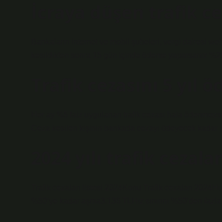
İcraya düşen trafik ce
Bankaların internet ve mobil şubeleri, vergi dairesi we
kesildikten sonra 15 gün içinde ödeme yaparsanız %25
Trafik cezasını 5 yıl
Her ay %5 faiz uygulanan trafik cezası hala ödenmezse,
Ceza kesilen kişinin bankada cezayı ödeyecek kadar par
2024 yılı trafik cezala
Trafik cezaları listesi 2024Konu Trafik cezaları 2024
%50’ye kadar aşma3.136 TLHız sınırını %50’den fazla