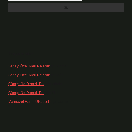
Son yorumlar
Sanayi Özellikleri Nelerdir
için
admin
Sanayi Özellikleri Nelerdir
için
Ağa
Çömçe Ne Demek Tdk
için
admin
Çömçe Ne Demek Tdk
için
Filiz
Matmazel Hangi Ülkededir
için
admin