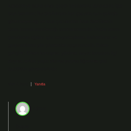
kapasiteye sahip olup, çeşitli özelliklerle tanınabilir. İşte
bazı belirtiler: Bu özelliklerin her çocukta aynı şekilde
görülmeyeceği ve bazı çocuklarda bazı özelliklerin
daha baskın olabileceği unutulmamalıdır. Üstün zekalı
çocukların eğitimi için zenginleştirme, hızlandırma ve
gruplandırma gibi yöntemler uygulanabilir. Erken
gelişim : Erken konuşma, yürüme, soyut konulara ilgi
duyma, erken yaşta okuma yazma öğrenme gibi
özellikler gösterebilirler.
Mart 7, 2025
Yanıtla
admin
Özüm!