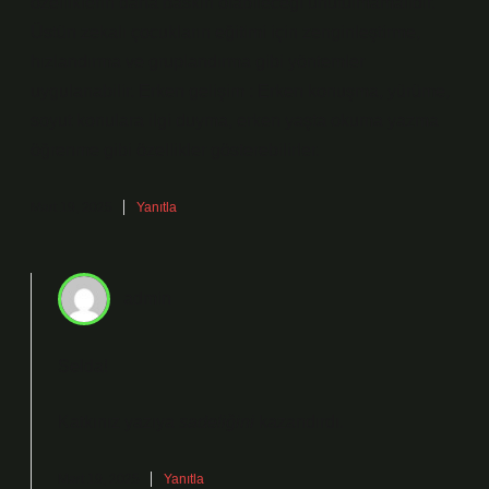
özelliklerin daha baskın olabileceği unutulmamalıdır.
Üstün zekalı çocukların eğitimi için zenginleştirme,
hızlandırma ve gruplandırma gibi yöntemler
uygulanabilir. Erken gelişim : Erken konuşma, yürüme,
soyut konulara ilgi duyma, erken yaşta okuma yazma
öğrenme gibi özellikler gösterebilirler.
Mart 19, 2025
Yanıtla
admin
Selda!
Katkınız yazıya
sadeliğini
kazandırdı.
Mart 19, 2025
Yanıtla