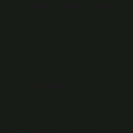
Üstün zekalı çocuğun testi nerede
yapılır?
WISC-R Zeka Testi Sunan Devlet Hastaneleri Bazı
devlet hastaneleri WISC-R zeka testini yürütür. Bunun
nedeni, bu testi yürütmek için test sertifikasına sahip
uzmanlara ihtiyaç duyulmasıdır. İlgili devlet
hastanesiyle iletişime geçip testin yapılıp yapılmadığını
sorabilirsiniz.
Üstün zeka genetik mi?
Üstün zekânın gelişimini etkileyen faktörler arasında
genetik, çevresel faktörler ve genetik ile çevresel
faktörlerin etkileşimi yer alır.
Üstün zekanın belirtileri nelerdir?