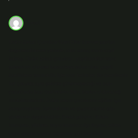
İsmail
Üstün Zekalı Çocuklar Nasıl Olur üzerine yapılan
değerlendirmeler yerinde, ama sonuç kısmı zayıf
kalmış. Üstün zekalı çocuklar , yaşıtlarından daha
yüksek bir zihinsel kapasiteye sahip olup, çeşitli
özelliklerle tanınabilir. İşte bazı belirtiler: Bu özelliklerin
her çocukta aynı şekilde görülmeyeceği ve bazı
çocuklarda bazı özelliklerin daha baskın olabileceği
unutulmamalıdır. Üstün zekalı çocukların eğitimi için
zenginleştirme, hızlandırma ve gruplandırma gibi
yöntemler uygulanabilir. Erken gelişim : Erken
konuşma, yürüme, soyut konulara ilgi duyma, erken
yaşta okuma yazma öğrenme gibi özellikler