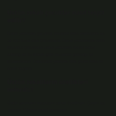
Üstün zekalı çocuklar nasıl tespit
edilir?
Üstün yetenekli çocuklar, standart zeka testlerinde en
az 130 puan alan çocuklardır. Üstün yeteneklilik tarihi
boyunca çocukların üstün yetenekli olarak kabul
edildiği ve bu kritere göre muamele gördüğü iyi
bilinmektedir. Üstün/özel yetenek artık genel zeka ile
sınırlı değildir.
Üstün zekalıların özellikleri
nelerdir?
Üstün yetenekli insanların genel özellikleri: Çeşitli ilgi
alanları. Yüksek enerji seviyeleri.