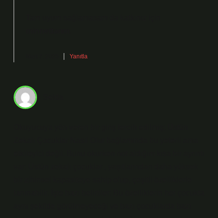
Tam uyum sağlamasam da katkınız için
minnettarım
.
Mart 7, 2025
Yanıtla
Selda
Okuyucuya yön veren bir giriş tercih edilmiş; Üstün
Zekalı Çocuklar Nasıl Olur bağlamında bu yeterli ama
etkileyici değil. Bunu okurken not aldığım kısa bir ayrıntı
var: Üstün zekalı çocuklar , yaşıtlarından daha yüksek
bir zihinsel kapasiteye sahip olup, çeşitli özelliklerle
tanınabilir. İşte bazı belirtiler: Bu özelliklerin her çocukta
aynı şekilde görülmeyeceği ve bazı çocuklarda bazı