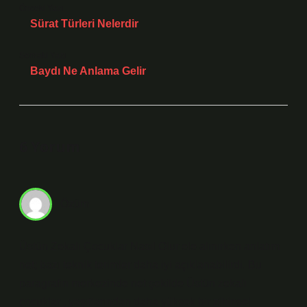
Önceki Yazı
Sürat Türleri Nelerdir
Sonraki Yazı
Baydı Ne Anlama Gelir
6 Yorum
Özüm
Üstün Zekalı Çocuklar Nasıl Olur ele alınırken anlatım
net; bazı teknik terimler daha iyi açıklanabilirdi. Bu
paragrafın merkezinde net şekilde Üstün zekalı
çocuklar , yaşıtlarından daha yüksek bir zihinsel