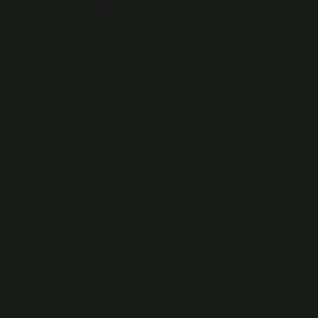
Bir çocuğun üstün zekalı
olduğunu nasıl anlarız?
Yüksek konsantrasyon yeteneği ve uzun dikkat
süresinin belirtileri nelerdir? İlk aylardan itibaren dili
hızlı tanıma Makale…• 2 Ekim 2022
Çocuğun üstün zekalı olduğu nasıl
anlaşılır?
Soru sorarak veya deneyimler toplayarak öğrenme;
öğrenmenin tadını çıkarma. Kelime dağarcığını
geliştirme, uzun cümleler kurma yeteneği ve küçük
yaştan itibaren dilbilgisi geliştirme. Hayal ettikleri
olayları veya nesneleri tanımlayabilme, üç boyutlu bir
hayal gücü gösterme. Sürekli enerjik, mutlu ve aktif
olma.