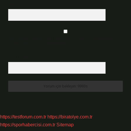
Web Sitesi
Daha sonraki yorumlarımda kullanılması için adım, e-posta adresim ve
site adresim bu tarayıcıya kaydedilsin.
10 - 4 kaçtır?
*
https://testforum.com.tr
https://biratolye.com.tr
https://sporhabercisi.com.tr
Sitemap