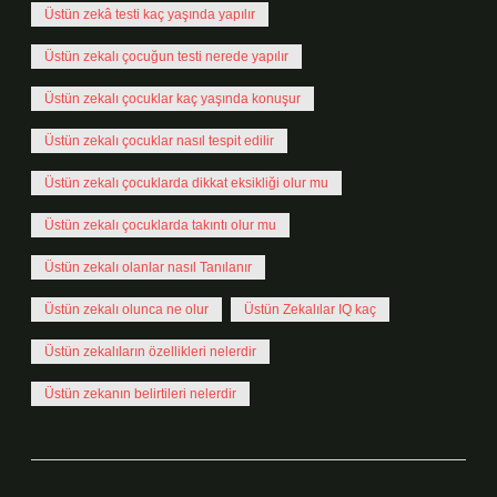
Üstün zekâ testi kaç yaşında yapılır
Üstün zekalı çocuğun testi nerede yapılır
Üstün zekalı çocuklar kaç yaşında konuşur
Üstün zekalı çocuklar nasıl tespit edilir
Üstün zekalı çocuklarda dikkat eksikliği olur mu
Üstün zekalı çocuklarda takıntı olur mu
Üstün zekalı olanlar nasıl Tanılanır
Üstün zekalı olunca ne olur
Üstün Zekalılar IQ kaç
Üstün zekalıların özellikleri nelerdir
Üstün zekanın belirtileri nelerdir