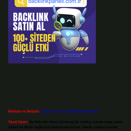
Reklam ve İletişim:
Skype: live:.cid.575569c608265c69
Yasal Uyarı:
Bu internet sitesi, herhangi bir marka, kurum veya şahıs
şirketi ile hiçbir bağlantısı bulunmamaktadır. Sitede yalnızca kendi