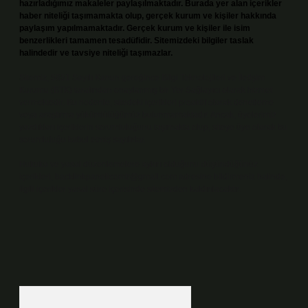
hazırladığımız makaleler paylaşılmaktadır. Burada yer alan içerikler
haber niteliği taşımamakta olup, gerçek kurum ve kişiler hakkında
paylaşım yapılmamaktadır. Gerçek kurum ve kişiler ile isim
benzerlikleri tamamen tesadüfidir. Sitemizdeki bilgiler taslak
halindedir ve tavsiye niteliği taşımazlar.
Sitemiz, 5651 Sayılı Kanun gereğince Bilgi Teknolojileri ve İletişim
Kurumu (BTK) tarafından onaylanmış bir Yer Sağlayıcı olarak hizmet
vermektedir. Bu nedenle, sitedeki içerikleri proaktif olarak denetleme
veya araştırma yükümlülüğümüz bulunmamaktadır. Ancak, üyelerimiz
yazdıkları içeriklerin sorumluluğunu taşımakta olup, siteye üye olarak bu
sorumluluğu kabul etmiş sayılırlar.
Hukuka ve yasal düzenlemelere aykırı olduğunu düşündüğünüz
içerikleri,
backlinkpanelicomtr@gmail.com
adresine bildirmeniz halinde,
ilgili içerikler yasal süre içerisinde sitemizden kaldırılacaktır.
Arama