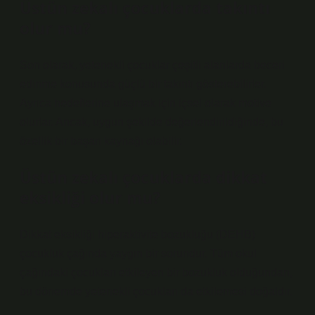
Üstün zekalı çocuklarda takıntı
olur mu?
Son olarak, yetenekli çocuklar çeşitli alanlarda beceri
edinme konusunda güçlü bir takıntı gösterebilirler.
Ayrıca hedeflerine ulaşmak için içsel olarak motive
olurlar. Ancak, uygun şekilde değerlendirildiğinde, bu
özellik bir başarı kaynağı olabilir.
Üstün zekalı çocuklarda dikkat
eksikliği olur mu?
Dikkat eksikliği hiperaktivite bozukluğu (DEHB)
çocukluk çağında yaygın bir sorundur. Tüm okul
çağındaki çocukları etkileyen bir bozukluk olduğundan,
bu dönemde yetenekli çocukları da etkilemesi doğaldır.