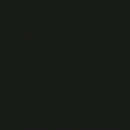
Üstün zekanın belirtileri: Güçlü merak ve yüksek
entelektüel potansiyel 2022
Çok zeki olan çocuklara ne denir?
Üstün Zekalı Çocukların Özellikleri Bunlardan ilki üstün
zekalı çocuk kavramı, diğeri ise zeki çocuk kavramıdır.
Bu kavramlar toplum zihninde iç içe geçtiği için hem
zeki hem de üstün zekalı çocuklar için eşit olarak
kullanılmaktadır.
Üstün Zekalılar IQ kaç?
90-110 puan aralığı normal zekayı, 111-129 puan
aralığı parlak zekayı, 130-160 puan aralığı üstün zekayı
ve 160 ve üzeri puan aralığı ise dehayı göstermektedir.