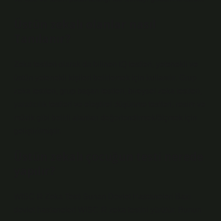
Üstün zekalı olanlar nasıl
Tanılanır?
Zeka testleri olarak da bilinen IQ testleri, yetenekli ve
üstün yetenekli kişileri belirlemek için kullanılır. Grup
zeka testleri, grup başarı testleri, bireysel zeka testleri,
yaratıcılık testleri ve eleştirel düşünme testleri, resim ve
müzik gibi belirli alanları değerlendirmek/ölçmek için
geliştirilmiştir.
Üstün zekalı çocuğun testi nerede
yapılır?
WISC-R Zeka Testi Sunan Devlet Hastaneleri Bazı
devlet hastaneleri WISC-R zeka testini yürütür. Bunun