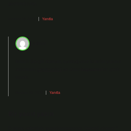
gösterebilirler.
Haziran 16, 2026
Yanıtla
admin
İsmail! Sevgili dostum, sunduğunuz katkılar yazının
anlatımını
çeşitlendirdi
ve daha
kapsamlı
bir içerik
sundu.
Haziran 16, 2026
Yanıtla
Bir yanıt yazın
E-posta adresiniz yayınlanmayacak.
Gerekli alanlar
*