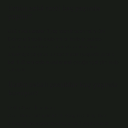
Üstün zekâ testi kaç yaşında
yapılır?
Üstün zeka testleri 3 yaşından itibaren mümkün!
Doktorlar öncelikle ailelere bu testlerin sadece
“çocukların özel keşfi” amacıyla yapılmadığını
anlatmaya çalışırlar. Bu testler belirli yaşlarda yapılıp
belirli dönemlerde tekrarlanarak çocuğun gelişimi takip
edilebilir.
Üstün zekalı çocuklar kaç yaşında
konuşur?
Üstün Zekalı İnsanların
ÖzellikleriYaş/DağılımÖzellikÇoğu 5,5-9 aylıkken
birkaç kelime söylemeye başlar ve 1 yaşına kadar