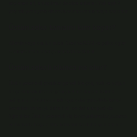
söylenenleri, anlaşılmaz da olsa anlarlar. Yaklaşık 2
yaşındayken yetişkin seviyesinde konuşmaya başlarlar.
Üstün zeka tanısını kim koyar?
Ailenin veya okulun talebi üzerine RAM ve psikologlar
tarafından tanılama çalışmaları başlatılır.
Üstün zekalı olunca ne olur?
Üstün yetenekli çocuklar genellikle çok, hızlı ve yoğun
bir şekilde okurlar ve geniş kelime dağarcıklarına
sahiptirler. Üstün yetenekli çocuklar genellikle temel
becerileri daha iyi, daha hızlı ve daha az pratikle
öğrenirler. Üstün yetenekli kişiler soyutlamalar yaratma
ve bunlarla başa çıkma konusunda daha iyi olabilirler.