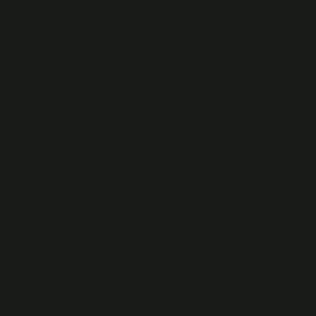
nedeni, bu testi yürütmek için test sertifikasına sahip
uzmanlara ihtiyaç duyulmasıdır. İlgili devlet
hastanesiyle iletişime geçip testin yapılıp yapılmadığını
sorabilirsiniz.
Çocuğumun zekasını nasıl test
edebilirim?
Çocuklar için en sık kullanılan zeka testleri Stanford
Binet Zeka Testi ve Wechsler Çocuklar İçin Zeka
Ölçeği’dir (WISC-R). Wechsler Zeka Ölçeği, 6 ila 16
yaş arasındaki çocuklara bireysel olarak uygulanan bir
testtir. Her biri iki ayrı alanda 6 test içeren 12 alt testten
oluşur: sözel bölüm ve performans bölümü.
Üstün zekalı çocuklarda dikkat
eksikliği olur mu?