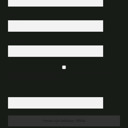
E-Posta*
Web Sitesi
Daha sonraki yorumlarımda kullanılması için adım, e-posta adresim ve
site adresim bu tarayıcıya kaydedilsin.
6 + 2 kaçtır?
*