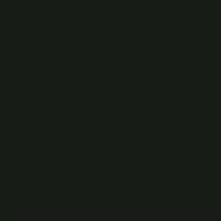
etkisiyle şekillenir.
Kimlik ve “Nasip” Kavramı
Kimlik, bireylerin kendilerini toplum içinde nasıl
tanımladığını ve nasıl bir kültürel anlam taşıdığını
belirler. “Velhasıl-ı kelam her şey nasip” anlayışı, kişisel
kimlikleri biçimlendirirken aynı zamanda toplumsal
kimliklerin de oluşumunda önemli bir rol oynar. Bireyler,
kendilerine ne olacağını belirli bir kaderin etkisinde
olarak kabul ettiklerinde, bu, onların toplumsal rollerini
ve topluma nasıl entegre olduklarını da etkiler.
“Nasip” inancı, bireylerin toplumsal yapılar içinde nasıl
yer aldığını, hangi sosyal sınıflara ait olduklarını ve
hangi değerlerle büyüdüklerini de belirler. Toplumda
her birey, kendi “nasip” anlayışıyla, hem kendi kimliğini