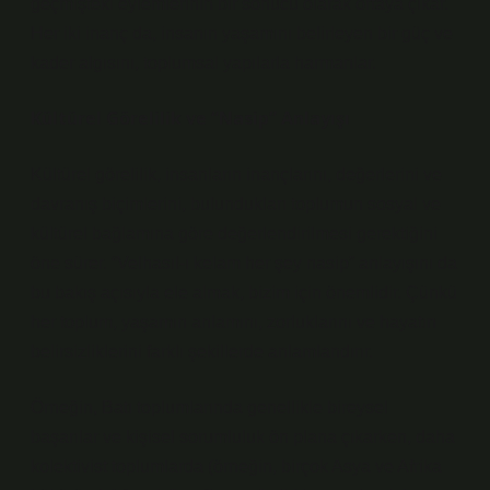
geçmişteki eylemlerinin bir sonucu olarak ortaya çıkar.
Her iki inanç da, insanın yaşamını belirleyen bir güç ve
kader algısını, toplumsal yapılarla harmanlar.
Kültürel Görelilik ve “Nasip” Anlayışı
Kültürel görelilik, insanların inançlarını, değerlerini ve
davranış biçimlerini, bulundukları toplumun sosyal ve
kültürel bağlamına göre değerlendirilmesi gerektiğini
öne sürer. “Velhasıl-ı kelam her şey nasip” anlayışını da
bu bakış açısıyla ele almak, bizim için önemlidir. Çünkü
her toplum, yaşamın anlamını, zorluklarını ve hayatın
belirsizliklerini farklı şekillerde anlamlandırır.
Örneğin, Batı toplumlarında genellikle bireysel
başarılar ve kişisel sorumluluk ön plana çıkarken, daha
kolektivist toplumlarda (örneğin, birçok Asya ve Afrika