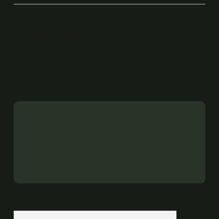
Bir yanıt yazın
E-posta adresiniz yayınlanmayacak.
Gerekli alanlar
*
ile işaretlenmişlerdir
Yorum
İsim*