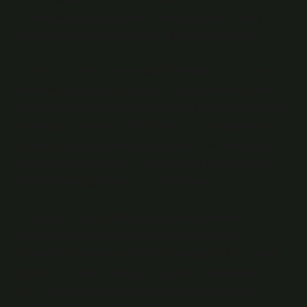
zamanda toplumsal normlar, bireysel sorumluluklar ve
kültürel algılarla şekillenen bir düşünme biçimidir.
“Velhasıl-ı kelam her şey nasip” demek, bir olayın ya da
durumun bir sonuca ulaşmasında, çabanın ve zamanın
yanı sıra, bilinmeyen bir gücün de etkili olduğunu kabul
etmek anlamına gelir. Toplumlar, her ne kadar kendi
elleriyle bir şeyler yapmaya çalışsalar da, sonuçların
bazen dışında olduklarını ve bu dışsal faktörlere karşı
bir kabulleniş geliştirdiklerini ifade eder.
Bu kavram, çeşitli kültürlerde benzer şekillerde
karşımıza çıkar. Hindistan’daki “karma” inancı,
insanların yaptıkları eylemlerin sonuçlarını kabul etme
biçimlerinde nasip anlayışına yakın bir düşüncedir.
Yani, bir kişinin yaşamında başına gelen her şey,