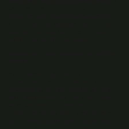
antropolojik bir bakış açısıyla çözümlemeyi hem de bu
deyimin derinliklerine inerek toplumsal yapıları,
kimlikleri ve kültürel ritüelleri sorgulamayı amaçlıyor.
Kültürlerin çeşitliliğini keşfetmeye hevesli bir insan
olarak, farklı coğrafyalardan örneklerle, bu deyişin
ardındaki toplumsal anlamı tartışacağım.
Nasip Nedir? Temel Kavramlar ve Kültürel
Anlamlar
“Nasip” kelimesi, Arapça kökenli olup, “pay” veya
“kısmet” anlamına gelir. Hayatın her alanında, insanın
ulaşabileceği şeylerin, belirli bir takdirin veya kaderin
elinde olduğuna inanılır. Yani, insan çaba gösterse de,
sonuçta olan bitenin nihai kararı, belirli bir güç
tarafından verilmiştir. Bu anlayış, birçok kültürde ve
özellikle İslam kültüründe önemli bir yer tutar. Ancak,
“nasip” sadece bir dini inançla sınırlı değildir. Aynı