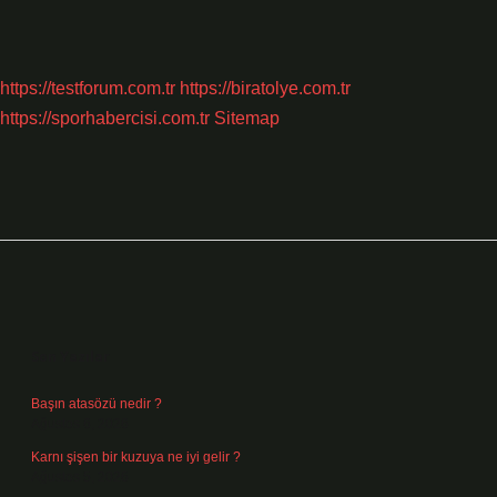
https://testforum.com.tr
https://biratolye.com.tr
https://sporhabercisi.com.tr
Sitemap
Sidebar
Son Yazılar
Başın atasözü nedir ?
Ağustos 6, 2026
Karnı şişen bir kuzuya ne iyi gelir ?
Ağustos 5, 2026