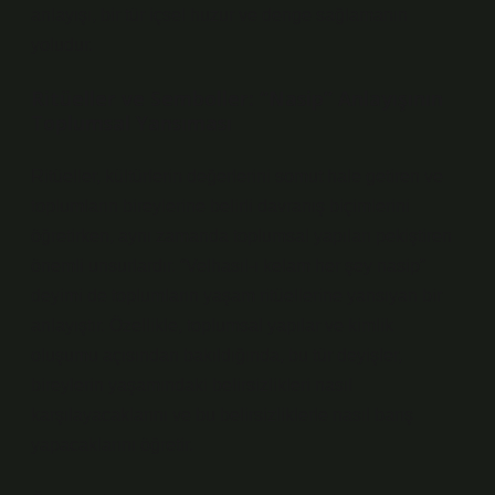
anlayışı, bir tür içsel huzur ve denge sağlamanın
yoludur.
Ritüeller ve Semboller: “Nasip” Anlayışının
Toplumsal Yansıması
Ritüeller, kültürlerin değerlerini somut hale getiren ve
toplumların bireylerine belirli davranış biçimlerini
öğretirken, aynı zamanda toplumsal yapıları pekiştiren
önemli unsurlardır. “Velhasıl-ı kelam her şey nasip”
deyimi de toplumların yaşam ritüellerine yansıyan bir
anlayıştır. Özellikle, toplumsal yapılar ve kimlik
oluşumu açısından bakıldığında, bu tür deyişler,
bireylerin yaşamındaki belirsizlikleri nasıl
karşılayacaklarını ve bu belirsizliklerle nasıl barış
yapacaklarını öğretir.