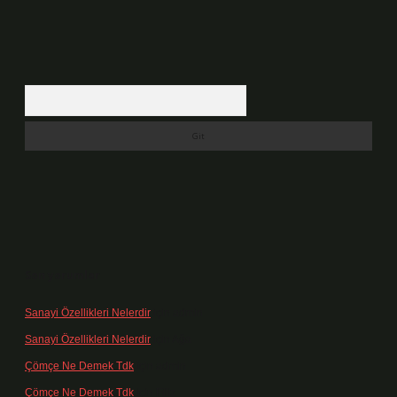
Arama
Son yorumlar
Sanayi Özellikleri Nelerdir
için
admin
Sanayi Özellikleri Nelerdir
için
Ağa
Çömçe Ne Demek Tdk
için
admin
Çömçe Ne Demek Tdk
için
Filiz