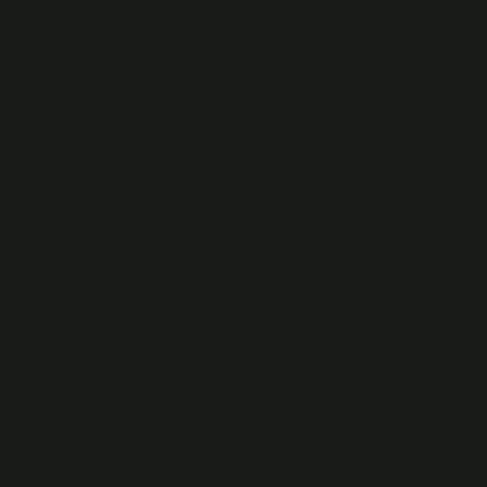
Velhasıl-ı Kelam Her Şey Nasip:
Kültürlerarası Bir Bakış
Bazen bir söz, derin anlamlar taşır; kulağa basit bir
ifade gibi gelse de, bir toplumun tarihini, değerlerini ve
inanç sistemini özetler. “Velhasıl-ı kelam her şey nasip”
gibi bir deyim, bir arada varolduğumuz, hayatta
karşılaştığımız belirsizlikleri, zorlukları ve sürprizleri
anlamlandırma biçimimizi simgeler. Bu söz, sadece
günlük hayatta sıkça kullanılan bir ifadeden öte,
toplumsal yapıları, bireysel kimlikleri ve kültürel bakış
açılarını anlamamıza yardımcı olan bir kapıdır.
Peki, “her şey nasip” derken ne demek istiyoruz? Nasıl
bir inanç, bir toplumun yaşamını yönlendiriyor? Bu yazı,
hem halk dilinde yaygın kullanılan bir deyimi