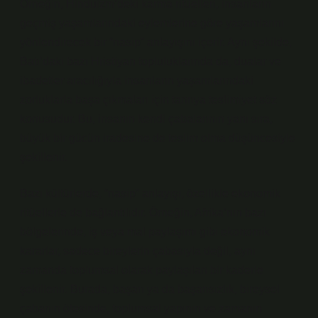
Örneğin, Hinduizm’deki karma ritüelleri, insanların
geçmiş yaşamlarındaki eylemlerine göre yaşamlarını
yönlendirecek bir “nasip” anlayışını içerir. Aynı şekilde,
Batı’daki bazı Hristiyan topluluklarında da, dualar ve
ibadetler aracılığıyla insanların yaşamlarındaki
zorluklarla başa çıkmaları için tanrıya teslimiyet söz
konusudur. Bu, insanın kendi çabalarının yanı sıra,
büyük bir gücün iradesine de teslim olma düşüncesiyle
şekillenir.
Bazı kültürlerde, “nasip” anlayışı, özellikle ekonomik
ritüellerle de bağlantılıdır. Örneğin, Afrika’nın bazı
bölgelerinde, iş veya mal paylaşımı gibi ekonomik
kararlar, sadece bireylerin çabasıyla değil, aynı
zamanda toplumsal olarak paylaşılan bir kaderle
şekillenir. Burada, başarı ya da başarısızlık, bireysel
çabanın ötesinde, toplumsal yapının ve zamanın