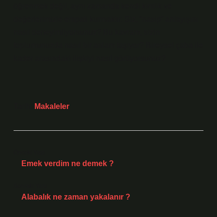
öğrenmek değil, aynı zamanda kendi kimlik ve
değerlerimizle empati kurmaktır. Siz, “nasip” anlayışını
nasıl deneyimliyorsunuz? Bu kavram, sizin
toplumunuzda nasıl bir anlam taşıyor? Bireysel çaba ile
kader arasındaki ilişkiyi nasıl görüyorsunuz?
Tarih:
Makaleler
Önceki Yazı
Emek verdim ne demek ?
Sonraki Yazı
Alabalık ne zaman yakalanır ?