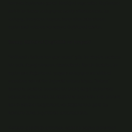
hem de toplumun genel kimliğini inşa eder. Toplumlar,
belirli bir kader anlayışına sahip olduklarında, bu
anlayış, bireylerin hayata karşı olan tutumlarını,
toplumsal rollerini ve sosyal ilişkilerini etkiler.
Sonuç: Kültürel Çeşitlilik ve Empati
“Velhasıl-ı kelam her şey nasip” gibi bir deyim, sadece
bir halk deyişi olmanın ötesindedir. Bu tür ifadeler, bir
toplumun değerlerini, yaşam anlayışını ve kültürel
yapılarını somut bir biçimde ortaya koyar. “Nasip”
kavramı, sadece bireysel bir inanç değil, toplumsal
yapılarla şekillenen bir düşünme biçimidir. Her toplum,
kendi kültürel bağlamına ve değerlerine göre bu
kavramı farklı biçimlerde anlamlandırır.
Kültürel çeşitliliği anlamak, sadece başka toplumları