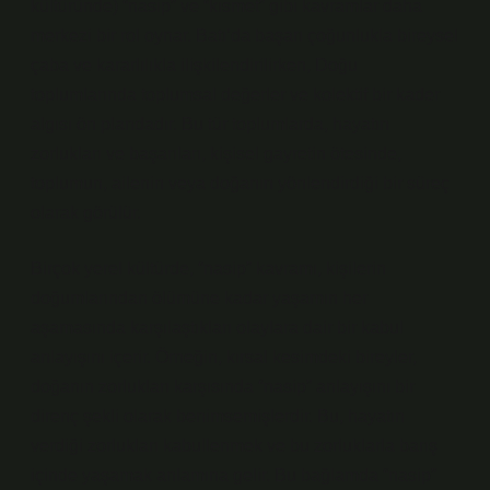
kültüründe) “nasip” ve “kısmet” gibi kavramlar daha
merkezi bir rol oynar. Batı’da başarı çoğunlukla bireysel
çaba ve kararlılıkla ilişkilendirilirken, Doğu
toplumlarında toplumsal değerler ve kolektif bir kader
algısı ön plandadır. Bu tür toplumlarda, hayatın
zorlukları ve başarıları, kişisel gayretin ötesinde,
toplumun, ailenin veya doğanın yönlendirdiği bir süreç
olarak görülür.
Birçok yerel kültürde, “nasip” kavramı, kişilerin
doğumlarından ölümüne kadar yaşamın her
aşamasında karşılaştıkları olaylara dair bir kabul
anlayışını içerir. Örneğin, kırsal kesimdeki bireyler,
doğanın zorlukları karşısında “nasip” anlayışını bir
direnç şekli olarak benimsemişlerdir. Bu, hayatın
verdiği zorlukları kabullenmek ve bu zorluklarla barış
içinde yaşamak anlamına gelir. Bu bağlamda “nasip”