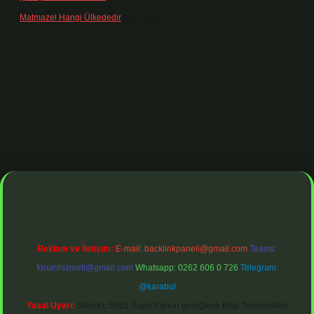
Matmazel Hangi Ülkededir
için
admin
iş adresi
https://www.betexper.xyz/
betci bahis
betci giriş
https://bet
Reklam ve İletişim:
E-mail:
backlinkpaneli@gmail.com
Teams:
forumhizmeti@gmail.com
Whatsapp: 0262 606 0 726
Telegram:
@karabul
Yasal Uyarı:
Sitemiz, 5651 Sayılı Kanun gereğince Bilgi Teknolojileri