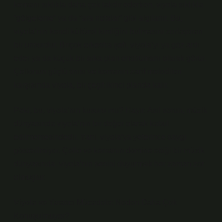
kemanı sıklıkla daha çok takdir ederken, viyola sıklıkla
“gölgeleme” ya da “ara notalar” gibi algılanır. Bu,
viyola’nın kendi kültürel kimliğini bulmasını zorlaştıran
bir unsurdur. Birçok orkestra şefi, viyola’yı ya göz ardı
eder ya da küçük bir arka plan enstrümanı olarak görür.
Çellonun güçlü tınısı ve kemanın zarif melodileri
karşısında viyola, bir çeşit ikinci planda kalır.
Peki, bu, viyola’nın kusuru mu? Hayır. Asıl sorun, müzik
dünyasında viyola’nın bir değer olarak kabul
edilmemesindedir. Yani, viyola’ya yeterince saygı
gösterilmiyor. Çello ve kemanın domine ettiği bir müzik
dünyasında, viyola’nın sesini duyurmak her zaman zor
olmuştur.
Viyola ve Yaratıcı Mücadele: Neden Daha Çok
Konuşulmuyor?