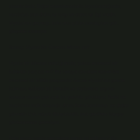
planda kalır. Diğer enstrümanlarla kıyaslandığında,
viyola’ya dair daha az bilgi ve daha az ilgi vardır.
Viyola’nın geçmişi, tıpkı onu çalan sanatçıları gibi,
gölgede kalmıştır.
Sonuç: Viyola Bir Ülkenin Mirası mı?
Viyola bir ülkenin müziği midir, yoksa evrensel bir
kültürün parçası mı? Bu soruya cevabım kesinlikle
evrensel bir kültür parçasıdır. Ancak viyola’nın geride
kalması, kültürel bir ihmalin ve toplumsal algının
sonucu olarak çok açık bir şekilde görülüyor. Belki de
viyola’nın halk arasında daha fazla tanınması ve değer
görmesi için, müzik dünyasında ona gereken saygıyı
göstermemiz gerekiyor.
Peki sizce viyola gerçekten ihmal mi ediliyor? Bu