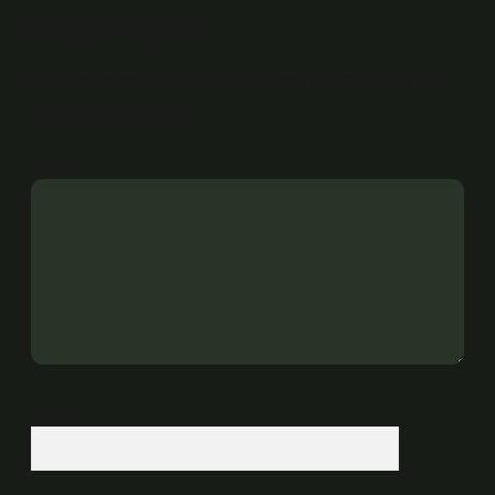
Bir yanıt yazın
E-posta adresiniz yayınlanmayacak.
Gerekli alanlar
*
ile işaretlenmişlerdir
Yorum
İsim*