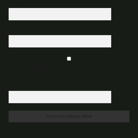
E-Posta*
Web Sitesi
Daha sonraki yorumlarımda kullanılması için adım, e-posta adresim ve
site adresim bu tarayıcıya kaydedilsin.
7 + 8 kaçtır?
*