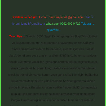
Reklam ve İletişim:
E-mail:
backlinkpaneli@gmail.com
Teams:
forumhizmeti@gmail.com
Whatsapp: 0262 606 0 726
Telegram:
@karabul
Yasal Uyarı:
Sitemiz, 5651 Sayılı Kanun gereğince Bilgi Teknolojileri
ve İletişim Kurumu (BTK) tarafından onaylanmış bir Yer Sağlayıcı
olarak hizmet vermektedir. Bu nedenle, sitedeki içerikleri proaktif
olarak denetleme veya araştırma yükümlülüğümüz bulunmamaktadır.
Ancak, üyelerimiz yazdıkları içeriklerin sorumluluğunu taşımakta olup,
siteye üye olarak bu sorumluluğu kabul etmiş sayılırlar. Bu internet
sitesi, herhangi bir marka, kurum veya şahıs şirketi ile hiçbir bağlantısı
bulunmamaktadır. Sitede yalnızca kendi hazırladığımız makaleler
paylaşılmaktadır. Burada yer alan içerikler haber niteliği taşımamakta
olup, gerçek kurum ve kişiler hakkında paylaşım yapılmamaktadır.
Gerçek kurum ve kişiler ile isim benzerlikleri tamamen tesadüfidir.