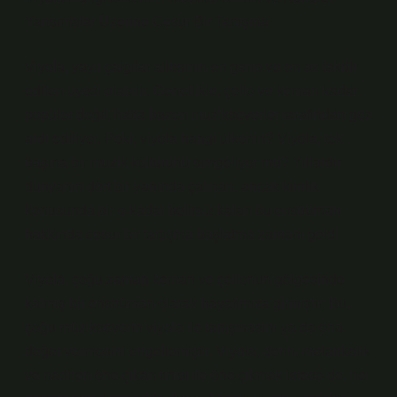
Yansımalar Üzerine Cesur Bir Tartışma
Viyola, yaylı çalgılar ailesinin en garip ve en az takdir
edilen üyesi olabilir. Genellikle, çello ve keman kadar
popüler değil, hatta bazen müzikseverler tarafından göz
ardı ediliyor. Peki, viyola hangi ülkenin? Viyola, tek
başına bir müzik kültürünü simgeliyor mu? Yıllardır
dünyanın dört bir yanında çalınan, ancak kimlik
konusunda bir o kadar belirsiz kalan bu enstrüman
hakkında cesur bir tartışma başlatma zamanı geldi.
Viyola, çoğu zaman keman ve çellonun gölgesinde
kalmış bir enstrüman olarak hayatımıza girmiştir. Bu,
çoğu müzikseverin viyola ile tanışmasını ya da ona
değer vermesini engellemiştir. Viyola, derin, melankolik
ve nadiren öne çıkan tınısı ile öne çıkmak istese de, her