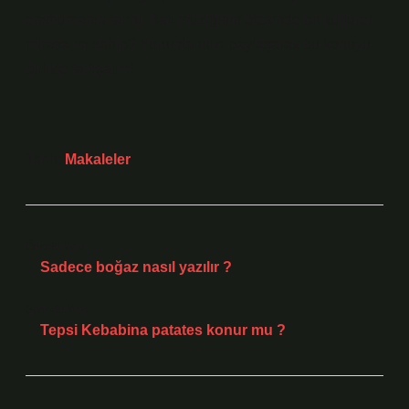
enstrümanın tarihi, Batı müziğinin ötesinde bir kültürel
mirasa mı sahip? Yorumlarınızı paylaşarak bu konuyu
birlikte tartışalım!
Tarih:
Makaleler
Önceki Yazı
Sadece boğaz nasıl yazılır ?
Sonraki Yazı
Tepsi Kebabina patates konur mu ?