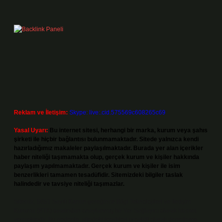
Reklam ve İletişim:
Skype: live:.cid.575569c608265c69
Yasal Uyarı:
Bu internet sitesi, herhangi bir marka, kurum veya şahıs
şirketi ile hiçbir bağlantısı bulunmamaktadır. Sitede yalnızca kendi
hazırladığımız makaleler paylaşılmaktadır. Burada yer alan içerikler
haber niteliği taşımamakta olup, gerçek kurum ve kişiler hakkında
paylaşım yapılmamaktadır. Gerçek kurum ve kişiler ile isim
benzerlikleri tamamen tesadüfidir. Sitemizdeki bilgiler taslak
halindedir ve tavsiye niteliği taşımazlar.
Sitemiz, 5651 Sayılı Kanun gereğince Bilgi Teknolojileri ve İletişim
Kurumu (BTK) tarafından onaylanmış bir Yer Sağlayıcı olarak hizmet
vermektedir. Bu nedenle, sitedeki içerikleri proaktif olarak denetleme