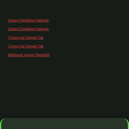
Son yorumlar
Sanayi Özellikleri Nelerdir
için
admin
Sanayi Özellikleri Nelerdir
için
Ağa
Çömçe Ne Demek Tdk
için
admin
Çömçe Ne Demek Tdk
için
Filiz
Matmazel Hangi Ülkededir
için
admin
ş adresi
https://www.betexper.xyz/
betci bahis
betci giriş
https://bet