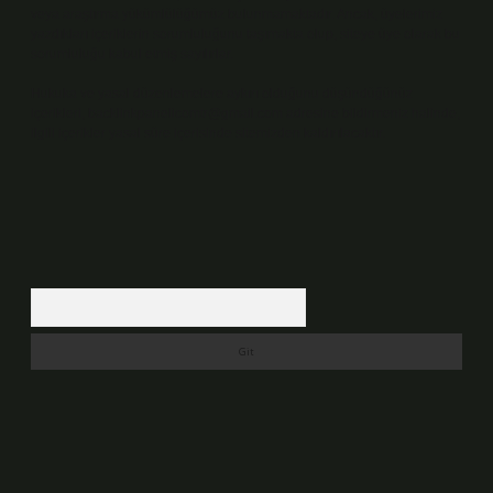
veya araştırma yükümlülüğümüz bulunmamaktadır. Ancak, üyelerimiz
yazdıkları içeriklerin sorumluluğunu taşımakta olup, siteye üye olarak bu
sorumluluğu kabul etmiş sayılırlar.
Hukuka ve yasal düzenlemelere aykırı olduğunu düşündüğünüz
içerikleri,
backlinkpanelicomtr@gmail.com
adresine bildirmeniz halinde,
ilgili içerikler yasal süre içerisinde sitemizden kaldırılacaktır.
Arama