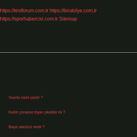
https://testforum.com.tr
https://biratolye.com.tr
https://sporhabercisi.com.tr
Sitemap
Sidebar
Son Yazılar
Suyolu nasıl yazılır ?
Ağustos 8, 2026
Kadın çorapsız dışarı çıkabilir mi ?
Ağustos 7, 2026
Başın atasözü nedir ?
Ağustos 6, 2026