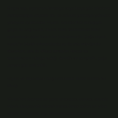
Birçok kişi, viyola’nın Almanya veya İtalya gibi ülkelerle
özdeşleştiğini söylese de, bu aslında gerçeğin yalnızca
yüzeyine işaret eder. Viyola, aslında Batı müziğiyle
güçlü bir bağ kuran, ancak farklı dönemlerde farklı
toplumlarda şekil bulan bir enstrümandır. Çoğu insan,
viyola’yı büyük orkestralarda ya da oda müziğinde
duyarken, pek de dikkat etmezler. Ancak bu
enstrümanın müziğe kattığı derinlik ve zenginlik, çoğu
zaman göz ardı edilir.
Viyola ve Toplumsal Değerlendirme: İhmal Edilen Bir
Miras
Viyola’nın önemini bir yana bırakacak olursak, aslında
müzik dünyasında sürekli olarak ihmal edilen bir yönü
vardır: Toplumsal algı. Müzikseverler, çelloyu ve