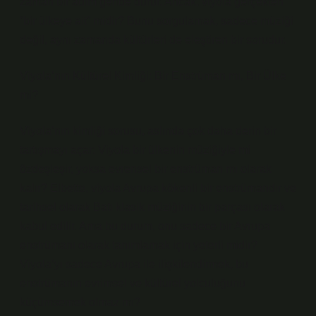
zaman bir adım geride durur. Ancak, viyola gerçekten
“bir ülkeye ait” midir? Bunu sorgulamak, sadece müziği
değil, aynı zamanda kültürleri de eleştiren bir sorudur.
Viyola’nın Kültürel Kimliği: Bir Enstrüman mı, Bir Ülke
mi?
Viyola’nın kimliği sorusu, aslında çok daha derin bir
tartışmayı açar: Viyola bir ülkenin müziğiyle mi
özdeşleşir, yoksa evrensel bir enstrüman mı olarak
kalır? Elbette, viyola Avrupa kökenli bir enstrümandır ve
tarihsel olarak Batı klasik müziğinin bir parçası olarak
kabul edilir. Ama bu durum, onu sadece bir Avrupa
enstrümanı olarak tanımlamak için yeterli midir?
Viyola’yı sadece Avrupa ile ilişkilendirmek, bu
enstrümanın evrimsel ve kültürel yolculuğunu
küçümsemek olmaz mı?