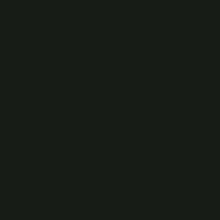
Viyola’nın kimliği, aslında aynı zamanda müzik
dünyasında yaratıcı bir mücadeleyi temsil eder. Viyola,
çoğu zaman hem “farklı” hem de “yetersiz” olarak
değerlendirilir. Çello kadar derin, keman kadar parlak
değil; ama bu da onun doğasında var. Viyola, belki de
kendi değerini anlatmaya çalışırken, içindeki
potansiyelin sürekli olarak göz ardı edilmesiyle
mücadele eder. Peki, bu müzikal mücadele neden
daha çok konuşulmuyor? Viyola’nın kültürel kimliğini
oluşturma çabası neden ihmal ediliyor?
Bu, belki de müzik dünyasının daha geniş bir
eleştirisiyle bağlantılıdır. Viyola, klasik müzik
sahnesinde, özellikle de Batı dünyasında, bir “yan
karakter” gibi kalmaya mahkûm edilmiştir. Öne çıkma
mücadelesinde, viyola sıklıkla ihmal edilen bir arka