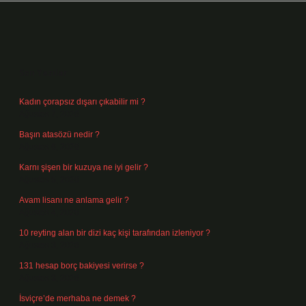
Sidebar
Son Yazılar
Kadın çorapsız dışarı çıkabilir mi ?
Ağustos 7, 2026
Başın atasözü nedir ?
Ağustos 6, 2026
Karnı şişen bir kuzuya ne iyi gelir ?
Ağustos 5, 2026
Avam lisanı ne anlama gelir ?
Ağustos 4, 2026
10 reyting alan bir dizi kaç kişi tarafından izleniyor ?
Ağustos 3, 2026
131 hesap borç bakiyesi verirse ?
Ağustos 3, 2026
İsviçre’de merhaba ne demek ?