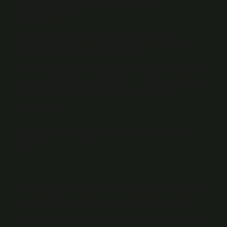
giyinmeli?
Yükselen Boğa Renkleri abartmadan kullanmayı
seversiniz. Birçoğunuzun kilo problemi
olabileceğinden, kilonuzu gölgede bırakan bir stiliniz
olacak. Odak noktası, gösterişten uzak ve uzun süre
giyilebilen klasik pantolonlar, ceketler ve sade
ayakkabılardır.
Yükselen burç karakteri etkiler
mi?
Doğum haritalarında, yükselen burç, yani yükselenin
derecesini geçen burç, güneşin bulunduğu burçtan çok
daha fazla kişilik ve mizaç üzerinde etkiye sahiptir.
Yükselen, öncelikle fiziksel ve zihinsel bir varlık olarak