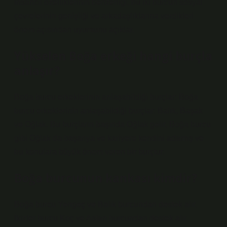
İnsancıl özelliklerinin benzerliği, bu iki burcun sosyal
çevrelerinin genişliği ve arkadaşlıklarına verdikleri
önem açısından uyumunu açıklar.
Yükselen Boğa erkeği hangi burçla
anlaşır?
Boğa burcu erkeklerinin anlaşabildiği burçlar: Boğa
burcu erkeklerinin anlaşabildiği burçlar: Balık, Başak
ve Oğlak. Bu burçların başında Oğlak gelir. Boğa burcu
gibi Oğlak da başarıya ve kariyere kendini adamış ve
bu konulara büyük önem veren bir burçtur.
Boğa burcunun kankası kimdir?
Boğa burcu Yengeç ve Balık burcundan destek alır.
İkizler burcu Koç ve Aslan burcundan destek alır.