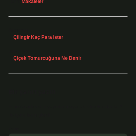
Tarih:
Makaleler
Önceki Yazı
Çilingir Kaç Para Ister
Sonraki Yazı
Çiçek Tomurcuğuna Ne Denir
Bir yanıt yazın
E-posta adresiniz yayınlanmayacak.
Gerekli alanlar
*
ile işaretlenmişlerdir
Yorum