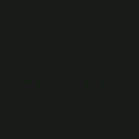
önem açısından uyumunu açıklar.
Boğa burcunun kankası kimdir?
Boğa burcu Yengeç ve Balık burcundan destek alır.
İkizler burcu Koç ve Aslan burcundan destek alır.
Yengeç burcu Başak ve Boğa burcundan destek alır.
Aslan burcu Terazi ve İkizler burcundan destek alır
(gurur duysa ve bunu istemese bile).
Yükselen burç kaç yaşından sonra
etkili olur?
Astrolojide yanlış anlaşılan birçok unsur vardır.
Örneğin, yükselen burçların 30 yaşından sonra bile
geçerli olduğu söylenir, ancak bu yanlıştır. Yükselen
burcumuz doğduğumuz andan öldüğümüz ana kadar