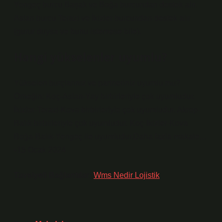
Yengeç burcu Başak ve Boğa burcundan destek alır.
Aslan burcu Terazi ve İkizler burcundan destek alır
(gurur duysa ve bunu istemese bile).
Hangi yükselenler uyumlu?
Yükselen burçlarınız ve partneriniz uyumlu mu?
Örneğin: Koç-Aslan-Yay birbirleriyle çok uyumludur.
İkizler-Terazi-Kova birbirleriyle çok uyumludur. Akrep-
Balık birbirleriyle çok uyumludur. Koç-İkizler-Kova
Boğa-Balık-Yengeç ile uyumludur.Daha fazla makale…
•15 Ocak 2024
Tavsiyeli Bağlantılar:
Wms Nedir Lojistik