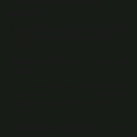
Yükselen Boğa kimle
anlaşır?
Eğer burcunuz Boğa ise ve evliliğin tutku, cinsellik ve
heyecan anlamına geldiğini söylüyorsanız, Başak ve
Yay burçlarıyla iyi anlaşabilirsiniz.
Yükselen Boğa kadını hangi burçla
anlaşır?
Terazi ve Aslan burçlarıyla da iyi geçinirler. İkizler, Yay
ve Kova burçlarıyla asla anlaşamazlar. Bu burçlarla aşk
yaşayamazlar. Boğa burcunun kendine güvenen bir
tavrı vardır.
Yükselen boğa olunca ne oluyor?