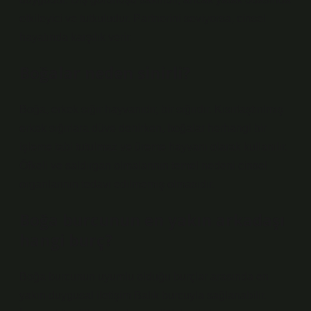
etkileyici ve tutkuludur. Partnerini seviyorsa, cinsel
hayatında karşılık verir.
Boğalar neden sinirli?
Boğa, erkek sığır hayvanıdır, bir sığırdır. Kısırlaştırılmış
erkek sığırlara düve denirken, boğalar herhangi bir
işleme tabi tutulmaz ve üreme hayvanı olarak kullanılır.
Öfkeli ve saldırgan olmalarının temel nedeni cinsel
organlarının tedavi edilmemiş olmasıdır.
Boğa burcunun en yakın arkadaşı
hangi burç?
Boğa burcunun uyumlu olduğu burçlar arasında en
yakın duygusal iletişim Balık burcuyla sağlanabilir.