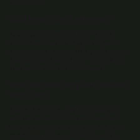
karakterize edilir.
Boğa hangi burçla evlenmeli?
Başak, Oğlak çünkü Boğa gibi toprak burçlarıdır.
İkincisi, Yengeç, Balık ve Akrep gibi su burçları da
Boğa ile iyi geçinir. 16 Eylül 2017 Başak, Oğlak çünkü
Boğa gibi toprak burçlarıdır. İkincisi, Yengeç, Balık ve
Akrep gibi su burçları da Boğa ile iyi geçinir.
Boğa burcunun en yakın arkadaşı
hangi burç?
Boğa burcunun uyumlu olduğu burçlar arasında en
yakın duygusal iletişim Balık burcuyla sağlanabilir.
İnsancıl özelliklerinin benzerliği, bu iki burcun sosyal
çevrelerinin genişliği ve arkadaşlıklarına verdikleri