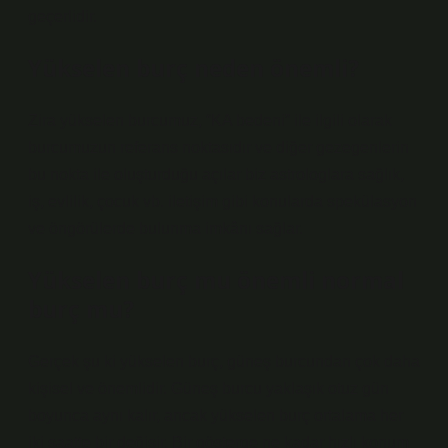
geçerlidir.
Yükselen burç neden önemli?
Zira yükselen burcumuz, “KA bedeni” ile ilgili olarak
burcumuzun referans noktasıdır ve diğer gezegenlerin
bu nokta ile oluşturduğu açılar biz astrologlara sağlık,
iş, evlilik, çocuk vb. iletişim gibi konularda spekülasyon
ve öngörülerde bulunma imkânı sağlar.
Yükselen burç mu önemli normal
burç mu?
Gerçek şu ki yükselen burç, güneş burcundan çok daha
kişisel ve önemlidir. Güneş burcu yaklaşık otuz gün
boyunca aynı kalır, ancak yükselen burç ortalama her
iki saatte bir değişir. Bir gösterge ne kadar hızlı konum