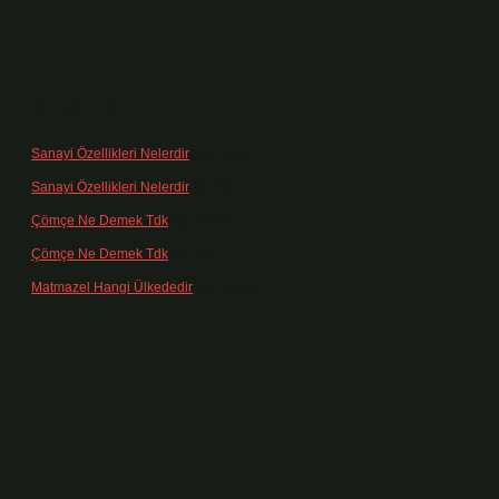
Son yorumlar
Sanayi Özellikleri Nelerdir
için
admin
Sanayi Özellikleri Nelerdir
için
Ağa
Çömçe Ne Demek Tdk
için
admin
Çömçe Ne Demek Tdk
için
Filiz
Matmazel Hangi Ülkededir
için
admin