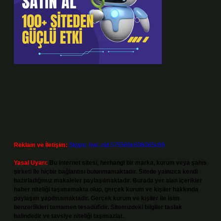
Reklam ve İletişim:
Skype: live:.cid.575569c608265c69
Yasal Uyarı:
Bu internet sitesi, herhangi bir marka, kurum veya şahıs
şirketi ile hiçbir bağlantısı bulunmamaktadır. Sitede yalnızca kendi
hazırladığımız makaleler paylaşılmaktadır. Burada yer alan içerikler
haber niteliği taşımamakta olup, gerçek kurum ve kişiler hakkında
paylaşım yapılmamaktadır. Gerçek kurum ve kişiler ile isim
benzerlikleri tamamen tesadüfidir. Sitemizdeki bilgiler taslak
halindedir ve tavsiye niteliği taşımazlar.