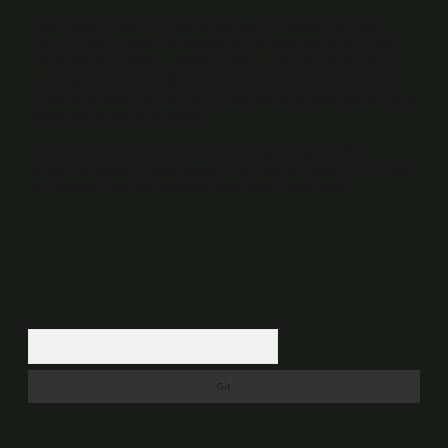
Sitemiz, 5651 Sayılı Kanun gereğince Bilgi Teknolojileri ve İletişim
Kurumu (BTK) tarafından onaylanmış bir Yer Sağlayıcı olarak hizmet
vermektedir. Bu nedenle, sitedeki içerikleri proaktif olarak denetleme
veya araştırma yükümlülüğümüz bulunmamaktadır. Ancak, üyelerimiz
yazdıkları içeriklerin sorumluluğunu taşımakta olup, siteye üye olarak bu
sorumluluğu kabul etmiş sayılırlar.
Hukuka ve yasal düzenlemelere aykırı olduğunu düşündüğünüz
içerikleri,
backlinkpanelicomtr@gmail.com
adresine bildirmeniz halinde,
ilgili içerikler yasal süre içerisinde sitemizden kaldırılacaktır.
Arama