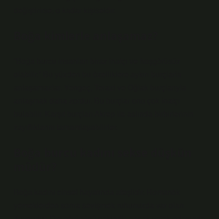
değiştirirse, o kadar kişiseldir.
Boğa kimlerle anlaşamaz?
“Boğa burcu insanları biraz inatçı ve hoşgörüsüz
olabilir.” Bu yüzden bu özelliklere aykırı burçlarla
anlaşamazlar. Yengeç, Terazi ve Oğlak burçlarıyla
anlaşmak daha zordur. Bu burçlar onu çok inatçı
bulabilir. Karşıt burçları Akrep ile aslında birbirlerinin
zayıflıklarını tamamlayabilirler.
Boğa burcu kadını sekse düşkün
müdür?
Boğa kadını cinsel hayatında ateşlidir. Romantik
yemeklerden sonra sevişmek ruhunuzda var olan
duygudur. Dış görünüşü sakindir, ancak yatak odasında