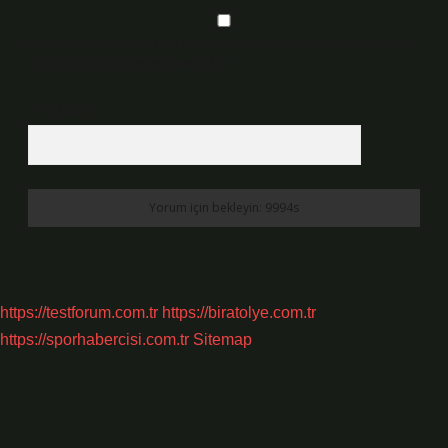
Daha sonraki yorumlarımda kullanılması için adım, e-posta adresim ve
site adresim bu tarayıcıya kaydedilsin.
5 + 3 kaçtır?
*
https://testforum.com.tr
https://biratolye.com.tr
https://sporhabercisi.com.tr
Sitemap