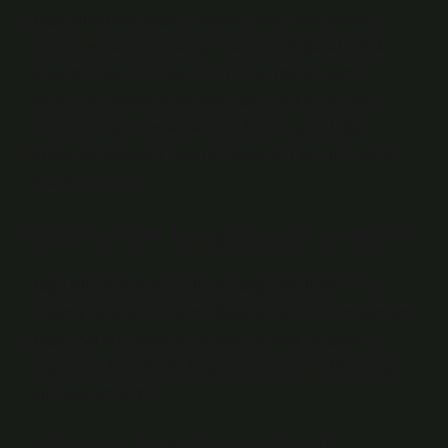
Boğa burcunda doğan insanlar genellikle şefkatli,
istikrarlı ve sakin bir yapıya sahiptir. Boğa burcunda
yükselen insanlar, insanların etrafında olmaktan
hoşlanır ve başkalarına nasıl göründüklerine önem
verirler. İnatçı bir ruha sahip oldukları için, Boğa
burcunda yükselen insanlar başarının kendilerine ait
olacağını bilirler.
Boğa en çok hangi burçla anlaşır?
Boğa Burcu Zodyak Uyumu: Boğa burcunun en iyi
anlaştığı burçlar Yengeç, Oğlak ve Balık’tır. Yengeç ve
Boğa Uyumu: Boğa ve Yengeç’in ortak bir güven
ihtiyacı vardır; ikisi de dizginlenemez ve ciddi bir ilişki
kurmaya isteklidir.
Yükselen Boğa kadını nasıl