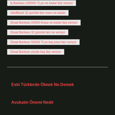
İş Bankası 100000 TLye ne kadar faiz veriyor
VakıfBank 32 günlük faiz oranı ne kadar
Ziraat Bankası 20000 liraya ne kadar faiz veriyor
Ziraat Bankası 32 günlük faiz ne veriyor
Ziraat Bankası 50000 TLye kaç para faiz veriyor
Ziraat Bankası yüzde kaç faiz veriyor
Önceki Yazı
Eski Türklerde Ölmek Ne Demek
Sonraki Yazı
Avukatın Önemi Nedir