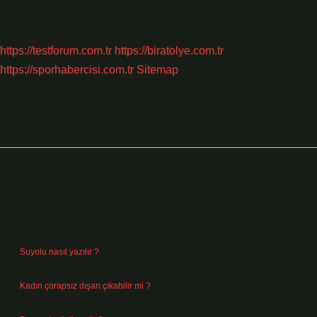
https://testforum.com.tr
https://biratolye.com.tr
https://sporhabercisi.com.tr
Sitemap
Sidebar
Son Yazılar
Suyolu nasıl yazılır ?
Ağustos 8, 2026
Kadın çorapsız dışarı çıkabilir mi ?
Ağustos 7, 2026