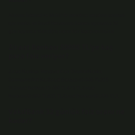
Akbank İnternet ve Mobil’de mevduat hesabını tanımak
için harika bir fırsat! Hesabınızı hemen açarsanız 32
gün boyunca %49,00’a varan faiz kazanabilirsiniz.
Ziraat Bankası 50000 TL’ye kaç
para faiz veriyor?
Ziraat Bankası Mevduat Faiz OranlarıBanka
SermayesiNet KarZiraat Bankası10.000 TL316
TLZiraat Bankası15.000 TL473 TLZiraat
Bankası20.000 TL631 TLZiraat Bankası50.000 TL1.
VakıfBank 32 günlük faiz oranı ne
kadar?