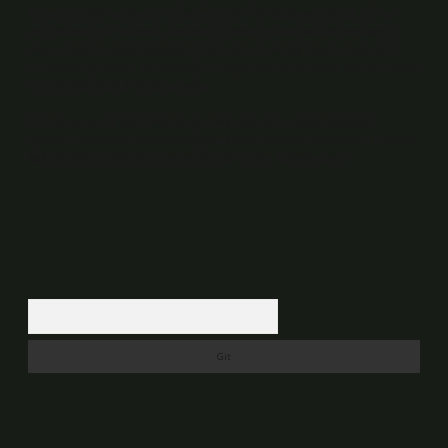
Kurumu (BTK) tarafından onaylanmış bir Yer Sağlayıcı olarak hizmet
vermektedir. Bu nedenle, sitedeki içerikleri proaktif olarak denetleme
veya araştırma yükümlülüğümüz bulunmamaktadır. Ancak, üyelerimiz
yazdıkları içeriklerin sorumluluğunu taşımakta olup, siteye üye olarak bu
sorumluluğu kabul etmiş sayılırlar.
Hukuka ve yasal düzenlemelere aykırı olduğunu düşündüğünüz
içerikleri,
backlinkpanelicomtr@gmail.com
adresine bildirmeniz halinde,
ilgili içerikler yasal süre içerisinde sitemizden kaldırılacaktır.
Arama