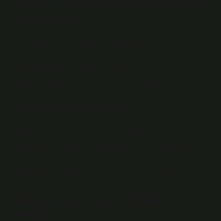
50.000 TL Ziraat Bankası ne kadar
faiz veriyor?
Ziraat Bankası Mevduat Faiz OranlarıBanka
SermayesiNet KarZiraat Bankası10.000 TL316
TLZiraat Bankası15.000 TL473 TLZiraat
Bankası20.000 TL631 TLZiraat Bankası50.000 TL1.
3 ay vadeli ne demek?
Vadeli kredi kartı harcamaları: Taksit planları sunan
şirketlerden yapılan alışverişlerde, “vade” terimi ödeme
aylarını ifade eder. Örneğin, “3 taksit” sunuluyorsa, bu
kredi kartına 3 aylık ödeme yapılacağı anlamına gelir.
Hangi banka faizsiz 20.000 TL
veriyor?