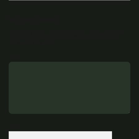
Bir yanıt yazın
E-posta adresiniz yayınlanmayacak.
Gerekli alanlar
*
ile işaretlenmişlerdir
Yorum
İsim*