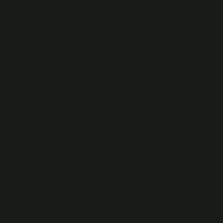
Faiz neden haramdır?
Birinin parasını, vadesi geldiği için almak: ekonomik
değeri olmayan zaman, onu hiçbir şey için almak
demektir. Bu nedenle dinimiz faizi, başkasının malının
haksız yere gasp edilmesi olarak tanımlar ve yasaklar.
İş Bankası 100.000 TL’ye ne kadar
faiz veriyor?
Banka BilgileriTutar Aralığı28-31 gün183-366 gün5.000
– 100.000 TL%40%34%100.001 – 250.000
TL%41%35250.001 – 500.000 TL%42%36500.001 –
1.000.
Akbank 32 günlük faiz oranı ne
kadar?