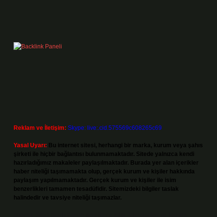
Reklam ve İletişim:
Skype: live:.cid.575569c608265c69
Yasal Uyarı:
Bu internet sitesi, herhangi bir marka, kurum veya şahıs
şirketi ile hiçbir bağlantısı bulunmamaktadır. Sitede yalnızca kendi
hazırladığımız makaleler paylaşılmaktadır. Burada yer alan içerikler
haber niteliği taşımamakta olup, gerçek kurum ve kişiler hakkında
paylaşım yapılmamaktadır. Gerçek kurum ve kişiler ile isim
benzerlikleri tamamen tesadüfidir. Sitemizdeki bilgiler taslak
halindedir ve tavsiye niteliği taşımazlar.
Sitemiz, 5651 Sayılı Kanun gereğince Bilgi Teknolojileri ve İletişim