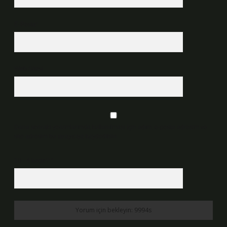
E-Posta*
Web Sitesi
Daha sonraki yorumlarımda kullanılması için adım, e-posta adresim ve
site adresim bu tarayıcıya kaydedilsin.
10 - 4 kaçtır?
*