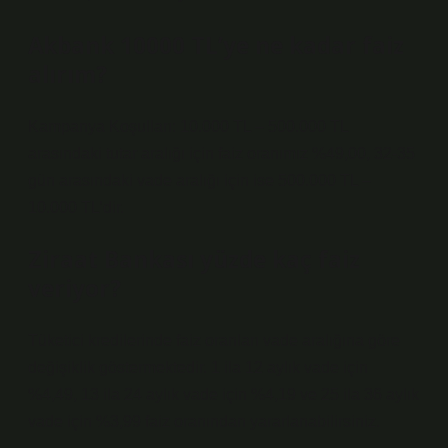
Akbank 10000 TL’ye ne kadar faiz
alırım?
Kampanya Koşulları: 10.000 TL – 500.000 TL
arasındaki tutar aralığı için faiz oranımız %49,00, 32-35
gün arasındaki vade aralığı için ise 500.000 TL –
10.000 TL’dir.
Ziraat Bankası yüzde kaç faiz
veriyor?
Tüketici kredilerinde faiz oranları vade aralığına göre
değişiklik göstermektedir. 1 ila 12 aylık vade için
%4,49, 13 ila 24 aylık vade için %4,19 ve 25 ila 36 aylık
vade için %3,99 faiz oranından yararlanabilirsiniz.