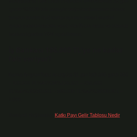
VakıfBank’ta Türk Lirası cinsinden birikimlerinizi 32 gün
içinde %50,00 faiz oranıyla değerlendirmenize olanak
tanıyan tanıtım faizi kampanyamızı mesai saatleri
içinde şubelerimizden veya VakıfBank mobil ve internet
bankacılığından 7/24 açabilirsiniz.
İş Bankası 100.000 TL’ye ne kadar
faiz veriyor?
Banka BilgileriTutar Aralığı28-31 gün183-366 gün5.000
– 100.000 TL%40%34%100.001 – 250.000
TL%41%35250.001 – 500.000 TL%42%36500.001 –
1.000.
Tavsiyeli Bağlantılar:
Katkı Payı Gelir Tablosu Nedir