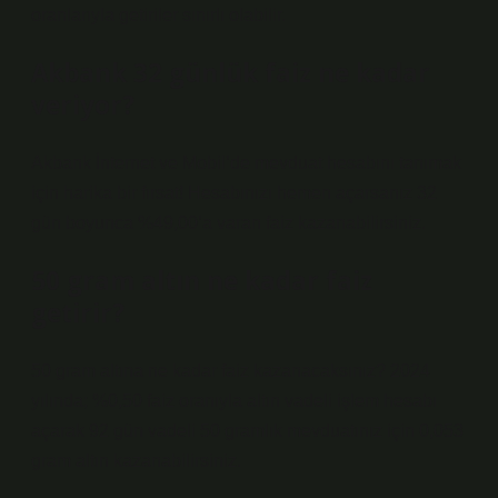
oranlarıyla getiriler sınırlı olabilir.
Akbank 32 günlük faiz ne kadar
veriyor?
Akbank İnternet ve Mobil’de mevduat hesabını tanımak
için harika bir fırsat! Hesabınızı hemen açarsanız 32
gün boyunca %49,00’a varan faiz kazanabilirsiniz.
50 gram altın ne kadar faiz
getirir?
50 gram altına ne kadar faiz kazanacaksınız? 2024
yılında; %0,50 faiz oranıyla altın vadeli işlem hesabı
açarak 92 gün vadeli 50 gramlık mevduatınız için 0,053
gram altın kazanabilirsiniz.