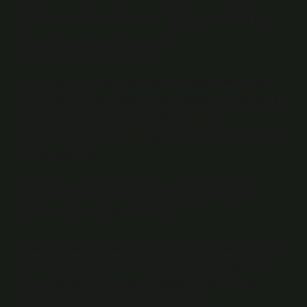
Ziraat Bankası 32 günlük
faiz ne veriyor?
Türk Lirası cinsinden mevduatlara uygulanan vadeli
faiz oranları, vade grupları 0,00 – 999,99 TL100.000 TL
ve üzeri8 – 20 gün%0,001%33,0021 – 29
gün%0,001%35,0030 – 31 gün%0,001%43,0032 – 45
gün%0,001%43.
Ziraat Bankası 20.000 liraya ne
kadar faiz veriyor?
Ziraat Bankası: 20.000 TL kredi için 36 ay vade farksız
48.770,56 TL’lik taksit imkanını %4,54 faiz oranıyla
kullanabilirsiniz. Halkbank: 20.000 TL 36 ay vade
farksız 5,25 faiz oranıyla kullanabilirsiniz.