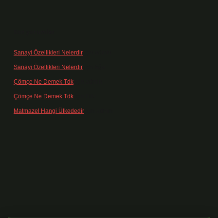
Son yorumlar
Sanayi Özellikleri Nelerdir
için
admin
Sanayi Özellikleri Nelerdir
için
Ağa
Çömçe Ne Demek Tdk
için
admin
Çömçe Ne Demek Tdk
için
Filiz
Matmazel Hangi Ülkededir
için
admin