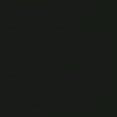
En yüksek faizi hangi banka
veriyor 2024?
Mevduat Faiz Oranları Tablosu 17 Aralık
2024BankalarFaiz / Min. – Maks. Vade / Min. – Maks.
DenizBank%28 – 511 – 400 33%.
100.000 TL 32 günlük ne kadar faiz
getirir?
Mevduat faizinin hesaplanması brüt olarak “anapara *
faiz oranı * vade (gün) / 36500” formülü kullanılarak
yapılır. Örneğin, yıllık %15 faiz oranına sahip 32 günlük
bir mevduat hesabına 100.000 TL yatırılırsa: 100.000
TL * 15 * 32 / 36500 = 1.