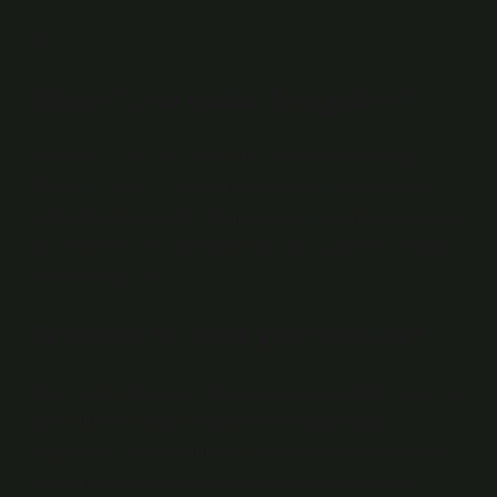
20.
50 bin TL ne kadar faiz getirir?
Vadeler; 32, 46, 55, 92 ve 181 olarak belirlenmiştir.
50.000 TL için 32 günlük faiz oranları bankaya göre
değişiklik gösterebilir. 32 gün vadeli mevduat hesapları
için 50.000 TL’lik minimum faiz oranı aylık %14 olarak
belirlenmiştir. 50.
Ev almak mı faize yatırmak mı?
Bir ev satın almak çok fazla sermaye gerektirir ve kar ve
zarar durumu bakım maliyetlerine bağlı olarak
değişebilir. Daha uygun ve daha az riskli bir seçenek
parayı faize yatırmaktır; ancak, mevcut düşük faiz