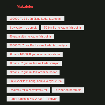
Tarih:
Makaleler
100000 TL 32 günlük ne kadar faiz getirir
3 ay vadeli ne demek
50 bin TL ne kadar faiz getirir
50 gram altın ne kadar faiz getirir
50000 TL Ziraat Bankası ne kadar faiz veriyor
Akbank 10000 TLye ne kadar faiz alırım
Akbank 32 günlük faiz ne kadar veriyor
Akbank 32 günlük faiz oranı ne kadar
En yüksek faizi hangi banka veriyor 2024
Ev almak mı faize yatırmak mı
Faiz neden haramdır
Hangi banka faizsiz 20000 TL veriyor