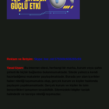
Reklam ve İletişim:
Skype: live:.cid.575569c608265c69
Yasal Uyarı:
Bu internet sitesi, herhangi bir marka, kurum veya şahıs
şirketi ile hiçbir bağlantısı bulunmamaktadır. Sitede yalnızca kendi
hazırladığımız makaleler paylaşılmaktadır. Burada yer alan içerikler
haber niteliği taşımamakta olup, gerçek kurum ve kişiler hakkında
paylaşım yapılmamaktadır. Gerçek kurum ve kişiler ile isim
benzerlikleri tamamen tesadüfidir. Sitemizdeki bilgiler taslak
halindedir ve tavsiye niteliği taşımazlar.
Sitemiz, 5651 Sayılı Kanun gereğince Bilgi Teknolojileri ve İletişim
Kurumu (BTK) tarafından onaylanmış bir Yer Sağlayıcı olarak hizmet