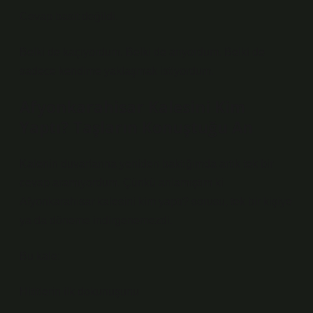
Cevap basit değildi.
Belki de kaçıyordum. Belki de arıyordum. Belki de
sadece kendime yaklaşmak istiyordum.
Afyonkarahisar Kalesini Kim
Yaptı? Taşların Konuştuğu An
Kalenin duvarlarına yeniden baktığımda artık tek bir
cevap aramıyordum. Çünkü anlamıştım ki
Afyonkarahisar kalesini kim yaptı? sorusu, tek bir kişiye
ya da döneme indirgenemezdi.
Bu kale:
Hititlerin ilk dokunuşunu