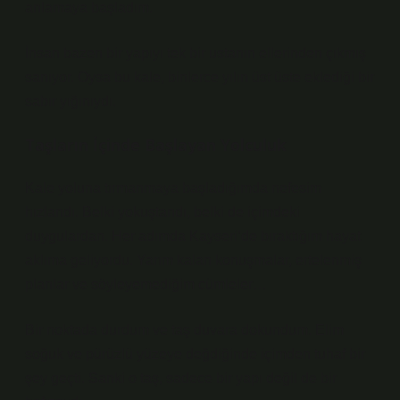
anlamaya başladım.
İnsan bazen bir yapıyı tek bir ustanın ellerinden çıkmış
sanıyor. Oysa bu kale, binlerce yılın üst üste eklediği bir
sabır yığınıydı.
Taşların İçinde Başlayan Yolculuk
Kale yoluna tırmanmaya başladığımda nefesim
hızlandı. Belki yokuştandı, belki de içimdeki
duygulardan. Her adımda Kayseri’de bıraktığım hayat
aklıma geliyordu. Yarım kalan konuşmalar, ertelenmiş
planlar ve söyleyemediğim cümleler…
Bir noktada durdum ve taş duvara dokundum. Elim
soğuk ve pürüzlü yüzeye değdiğinde içimden tuhaf bir
şey geçti. Sanki o taş, sadece bir yapı değil de bir