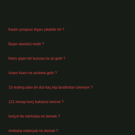
Sidebar
Son Yazılar
Kadın çorapsız dışarı çıkabilir mi ?
Ağustos 7, 2026
Başın atasözü nedir ?
Ağustos 6, 2026
Karnı şişen bir kuzuya ne iyi gelir ?
Ağustos 5, 2026
Avam lisanı ne anlama gelir ?
Ağustos 4, 2026
10 reyting alan bir dizi kaç kişi tarafından izleniyor ?
Ağustos 3, 2026
131 hesap borç bakiyesi verirse ?
Ağustos 3, 2026
İsviçre’de merhaba ne demek ?
Temmuz 30, 2026
Ambalaj materyali ne demek ?