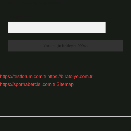
site adresim bu tarayıcıya kaydedilsin.
10 - 4 kaçtır?
*
https://testforum.com.tr
https://biratolye.com.tr
https://sporhabercisi.com.tr
Sitemap