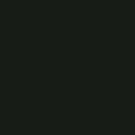
Friglerin izlerini
Bizans’ın savunma kaygısını
Selçukluların mühendisliğini
Ve Osmanlı’nın sürekliliğini taşıyordu
Yani bu kale, aslında insanlığın kendisiydi.
İçimde Kalan Hayal Kırıklığı
Ama dürüst olmak gerekirse içimde bir hayal kırıklığı da
vardı. Çünkü ben bu kaleye bir cevap bulmaya
gelmiştim. Net, tek bir isim, tek bir tarih istiyordum.
Ama hayat bana yine netlik vermemişti.