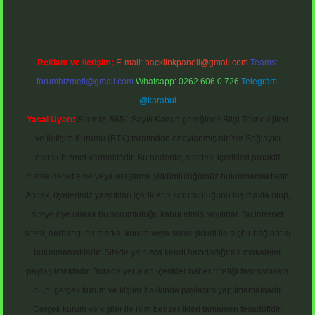
Reklam ve İletişim:
E-mail:
backlinkpaneli@gmail.com
Teams:
forumhizmeti@gmail.com
Whatsapp: 0262 606 0 726
Telegram:
@karabul
Yasal Uyarı:
Sitemiz, 5651 Sayılı Kanun gereğince Bilgi Teknolojileri
ve İletişim Kurumu (BTK) tarafından onaylanmış bir Yer Sağlayıcı
olarak hizmet vermektedir. Bu nedenle, sitedeki içerikleri proaktif
olarak denetleme veya araştırma yükümlülüğümüz bulunmamaktadır.
Ancak, üyelerimiz yazdıkları içeriklerin sorumluluğunu taşımakta olup,
siteye üye olarak bu sorumluluğu kabul etmiş sayılırlar. Bu internet
sitesi, herhangi bir marka, kurum veya şahıs şirketi ile hiçbir bağlantısı
bulunmamaktadır. Sitede yalnızca kendi hazırladığımız makaleler
paylaşılmaktadır. Burada yer alan içerikler haber niteliği taşımamakta
olup, gerçek kurum ve kişiler hakkında paylaşım yapılmamaktadır.
Gerçek kurum ve kişiler ile isim benzerlikleri tamamen tesadüfidir.