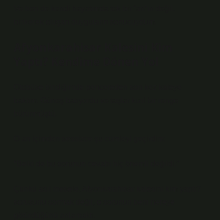
Ve ben de kendi hayatımda tek bir “an”ın değil,
birikerek oluşan duyguların sonucuydum.
Afyonkarahisar Kalesini Kim
Yaptı? Kendime Dönen Yol
Otobüse bindiğimde pencereden son kez kaleye
baktım. Güneş batıyordu ve taşlar kızıl bir renge
bürünmüştü.
O an içimden sessizce şu cümleyi geçirdim:
“Belki de bu sorunun cevabı hiç önemli değildi.”
Çünkü asıl mesele, Afyonkarahisar kalesini kim yaptı?
sorusunu sormak değil, o sorunun beni nereye
götürdüğünü anlamaktı.