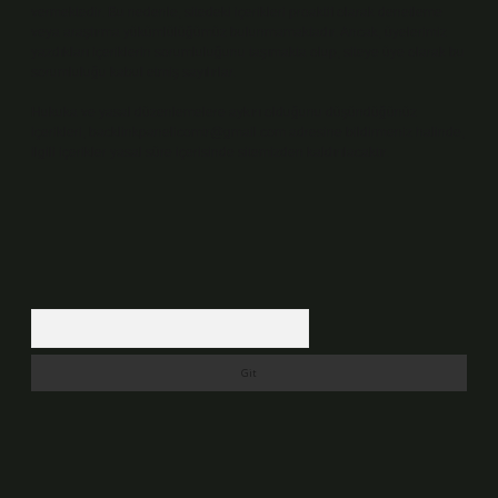
vermektedir. Bu nedenle, sitedeki içerikleri proaktif olarak denetleme
veya araştırma yükümlülüğümüz bulunmamaktadır. Ancak, üyelerimiz
yazdıkları içeriklerin sorumluluğunu taşımakta olup, siteye üye olarak bu
sorumluluğu kabul etmiş sayılırlar.
Hukuka ve yasal düzenlemelere aykırı olduğunu düşündüğünüz
içerikleri,
backlinkpanelicomtr@gmail.com
adresine bildirmeniz halinde,
ilgili içerikler yasal süre içerisinde sitemizden kaldırılacaktır.
Arama