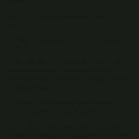
hafızaydı.
İşte o an yine sordum: Afyonkarahisar kalesini kim
yaptı?
Hikâyenin Başlangıcı: Hittitlerden Gelen
Sessizlik
Araştırdıkça öğrendim ki bu kale tek bir dönemin eseri
değildi. İlk temellerinin Hititler dönemine kadar
uzandığı söyleniyor. Yani bu taşların hikâyesi, binlerce
yıl öncesine dayanıyor.
Düşünsene… Ben 25 yaşında hayatımı anlamaya
çalışırken, bu kale binlerce yıldır ayakta.
O an içimde bir hayal kırıklığı hissettim. Çünkü kendi
hayatım bana bazen çok kırılgan görünüyordu. Oysa bu