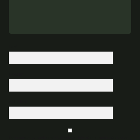
İsim*
E-Posta*
Web Sitesi
Daha sonraki yorumlarımda kullanılması için adım, e-posta adresim ve