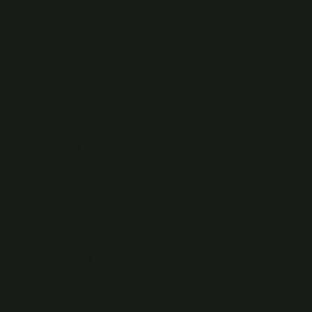
kale gibi.
Ama yine de içimde bir eksiklik hissi vardı. Sanki her
şey tamamlanmış ama hiçbir şey bitmemiş gibiydi.
Kalenin İçinde Bir An
Kalenin en üst noktasına çıktığımda rüzgâr yüzüme
sertçe vurdu. Şehre baktım. Afyon’un evleri küçük,
sessiz ve birbirine bağlı görünüyordu.
Bir süre hiçbir şey düşünmedim. Sadece orada
durdum.
Sonra içimden bir cümle geçti:
“Ben neden buradayım?”