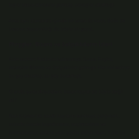
taşlar imparatorluklar görmüş, savaşlar atlatmıştı.
Ama aynı zamanda içimde bir umut da vardı. Belki de
insanın dayanıklılığı da böyle bir şeydi.
Phrygler, Bizans ve Selçukluların İzleri
Kale sadece Hititlerle kalmamıştı. Sonra Frigler,
ardından Bizans ve Selçuklular gelmişti. Her biri kaleye
bir şey eklemiş, bir şey bırakmıştı.
O anda şunu düşündüm: İnsan hayatı da böyle değil
mi?
Ben Kayseri’de kendi hayatımı kurmaya çalışırken,
aslında önceki hayatlarımın, seçimlerimin ve
kırılmalarımın üstüne yeni şeyler ekliyordum. Tıpkı bu