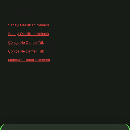
Son yorumlar
Sanayi Özellikleri Nelerdir
için
admin
Sanayi Özellikleri Nelerdir
için
Ağa
Çömçe Ne Demek Tdk
için
admin
Çömçe Ne Demek Tdk
için
Filiz
Matmazel Hangi Ülkededir
için
admin
dresi
https://www.betexper.xyz/
betci bahis
betci giriş
https://betci.o