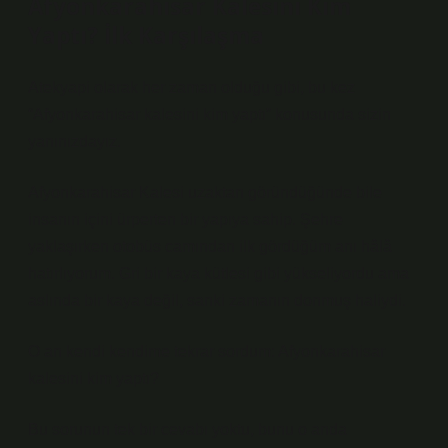
Afyonkarahisar Kalesini Kim
Yaptı? İlk Karşılaşma
Atekyapi olarak her zaman olduğu gibi, bu kez
“Afyonkarahisar kalesini kim yaptı” konusunda sizin
yanınızdayız.
Afyonkarahisar Kalesi uzaktan göründüğünde bile
insanın içini ürperten bir yapıya sahip. Şehre
yaklaşırken otobüs camından ilk gördüğüm anı hâlâ
hatırlıyorum. Gri bir kaya kütlesi gibi yükseliyordu ama
aslında bir kaya değil, sanki zamanın donmuş haliydi.
O an kendi kendime tekrar sordum: Afyonkarahisar
kalesini kim yaptı?
Bu sorunun tek bir cevabı yoktu, bunu o anda