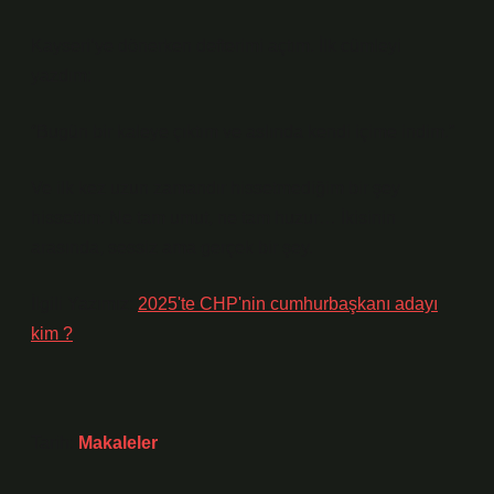
Kayseri’ye dönerken defterimi açtım. İlk cümleyi
yazdım:
“Bugün bir kaleye çıktım ve aslında kendi içime indim.”
Ve ilk kez uzun zamandır hissetmediğim bir şey
hissettim. Ne tam umut, ne tam huzur… İkisinin
arasında, sessiz ama gerçek bir şey.
İlgili Yazımız:
2025'te CHP'nin cumhurbaşkanı adayı
kim ?
Tarih:
Makaleler