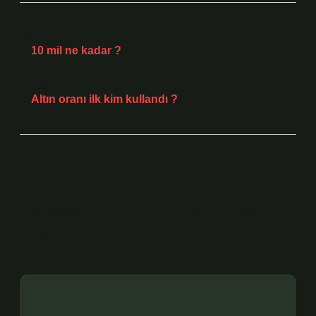
Önceki Yazı
10 mil ne kadar ?
Sonraki Yazı
Altın oranı ilk kim kullandı ?
Bir yanıt yazın
E-posta adresiniz yayınlanmayacak.
Gerekli alanlar
*
ile işaretlenmişlerdir
Yorum