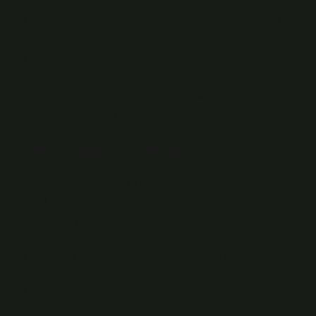
Belki de bazı soruların cevabı olmaması gerekiyordu.
Bu düşünce biraz canımı sıktı. Çünkü ben netlik seven
biriyim. Kayseri’deki hayatımda bile her şeyi
planlamaya çalışırım. Ama bu kale bana planların her
zaman işe yaramadığını gösteriyordu.
Umutla Karışık Bir Sessizlik
Aşağıya inerken içimde farklı bir his vardı. Tam olarak
mutlu değildim ama boş da değildim. Sanki içimde bir
şey yer değiştirmişti.
Belki de bu kalenin bana öğrettiği şey şuydu:
Bazı yapılar tek bir insanın değil, zamanın eseridir.