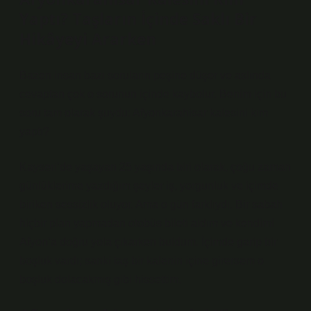
Yaptı? Taşların İçinde Saklı Bir
Hikâyeyi Ararken
Bazen insan bazı soruların peşine düşer ve aslında
cevaptan çok o sorunun içinde kaybolur. Benim için bu
soru tam olarak şuydu: Afyonkarahisar kalesini kim
yaptı?
Kayseri’de yaşayan 25 yaşında biri olarak, çoğu zaman
günlüklerime yazdığım şeyler iş, yorgunluk ve içimde
biriken sessizlik oluyor. Ama o gün farklıydı. Bir sabah
hiçbir plan yapmadan otobüs bileti aldım ve kendimi
Afyon’a doğru yola çıkarken buldum. İçimde garip bir
boşluk vardı; sanki taş bir kalenin içine girersem o
boşluk dolacakmış gibi hissettim.