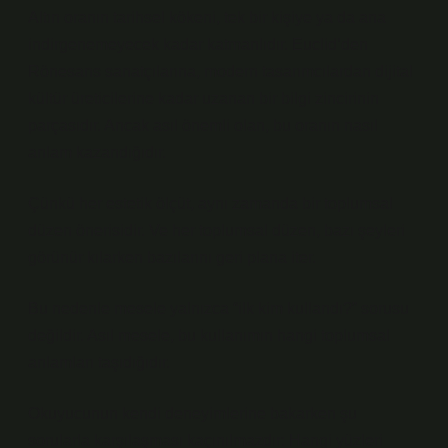
Altın oranın tarihsel kökeni, tek bir kişiye ya da ana
indirgenemeyecek kadar katmanlıdır. Euclid’den
Rönesans sanatçılarına, modern tasarımcılardan dijital
kültür üreticilerine kadar uzanan bir bilgi zincirinin
parçasıdır. Ancak asıl önemli olan, bu oranın nasıl
anlam kazandığıdır.
Çünkü her estetik ölçüt, aynı zamanda bir toplumsal
düzen önerisidir. Ve her toplumsal düzen, bazı şeyleri
görünür kılarken bazılarını geri plana iter.
Bu nedenle mesele yalnızca “ilk kim kullandı?” sorusu
değildir. Asıl mesele, bu kullanımın hangi toplumsal
anlamları taşıdığıdır.
Okuyucunun kendi deneyimlerine bakarken şu
sorularla karşılaşması kaçınılmazdır: Hangi yüzleri