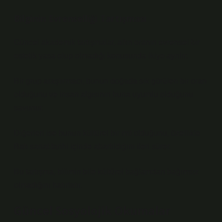
Bilginin Evrenselliği Tartışması
Güncel akademik tartışmalar, altın oranın evrensel bir
estetik yasa olup olmadığı konusunda ikiye ayrılır:
Bir grup araştırmacı, bunun doğada sık görülen bir oran
olduğunu ve insan algısının buna uyumlu olduğunu
savunur.
Diğerleri ise bunun kültürel bir mit olduğunu, özellikle
Batı sanat tarihi içinde abartıldığını ileri sürer.
Bu tartışma, bilimin bile kültürel bağlamdan bağımsız
olmadığını hatırlatır.
Güncel Sosyolojik Okumalar