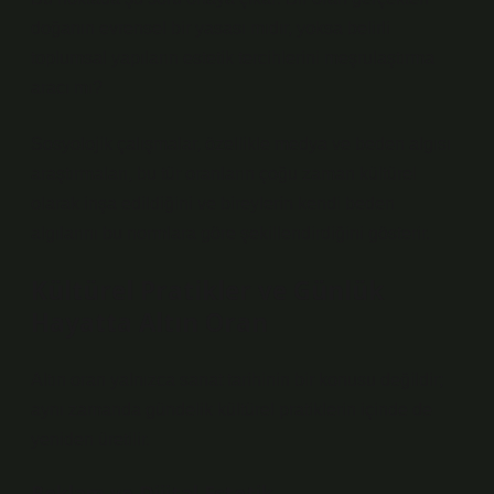
doğanın evrensel bir yasası mıdır, yoksa belirli
toplumsal yapıların estetik tercihlerini meşrulaştırma
aracı mı?
Sosyolojik çalışmalar, özellikle medya ve beden algısı
araştırmaları, bu tür oranların çoğu zaman kültürel
olarak inşa edildiğini ve bireylerin kendi beden
algılarını bu normlara göre şekillendirdiğini gösterir.
Kültürel Pratikler ve Günlük
Hayatta Altın Oran
Altın oran yalnızca sanat tarihinin bir konusu değildir;
aynı zamanda gündelik kültürel pratiklerin içinde de
yeniden üretilir.
Reklam ve Dijital Estetik