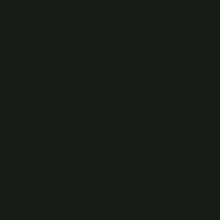
çünkü bireyler kendi kendilerini bu normlara göre
şekillendirir.
Görünürlük Politikaları
Görünür olmak, belirli estetik kodlara uyum sağlamayı
gerektirir. Bu da bireylerin kimliklerini sürekli olarak
yeniden üretmesine neden olur. Böylece estetik
yalnızca bir tercih değil, aynı zamanda bir sosyal
zorunluluk haline gelir.
Atekyapi olarak Altın oranı ilk kim kullandı konusundaki
bu yazıyı beğendiğinizi umuyoruz.
Sonuç Yerine: Düşünsel Bir Açıklık
Alanı