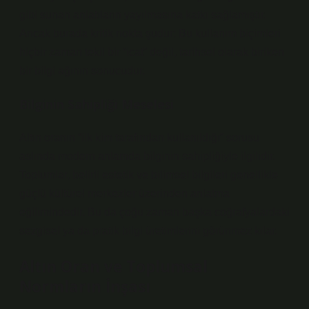
gibi sunan anlatıların yayılmasına katkı sağlamıştır.
Ancak burada kritik nokta şudur: Bu kullanım biçimleri
hiçbir zaman tekil bir “icat” değil, tarihsel olarak biriken
bir bilgi ağının sonucudur.
Bilginin Sahipliği Meselesi
Altın oranın “ilk kim tarafından kullanıldığı” sorusu
aslında modern anlamda bilginin sahipliğiyle ilgilidir.
Toplumlar, belirli estetik ve bilimsel bilgileri genellikle
güçlü kültürel merkezler üzerinden anlatma
eğilimindedir. Bu da çoğu zaman başka coğrafyalardaki
sezgisel ya da pratik bilgi üretimlerini görünmez kılar.
Altın Oran ve Toplumsal
Normların İnşası