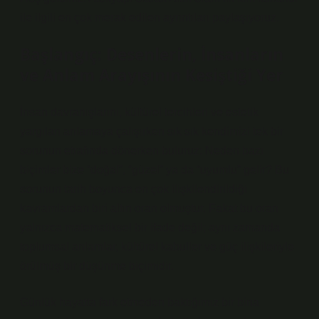
ile ilgili en çok merak edilen ayrıntıları paylaşıyoruz.
Başlangıç: Desenlerin, İnsanların
ve Anlam Arayışının Kesiştiği Yer
İnsan davranışlarını, kültürel tercihleri ve estetik
yargıları anlamaya çalışırken sık sık kendimizi tek bir
sorunun etrafında dönerken buluruz: Neden bazı
biçimler bize “doğal”, “güzel” ya da “uyumlu” gelir? Bu
sorunun tarih boyunca en çok ilişkilendirildiği
kavramlardan biri altın oran olmuştur. Fakat bu oran
yalnızca matematiksel bir ifade değil; aynı zamanda
toplumsal anlamlar, kültürel kabuller ve güç ilişkileriyle
örülmüş bir düşünme biçimidir.
Günlük hayatta fark etmeden baktığımız bir bina