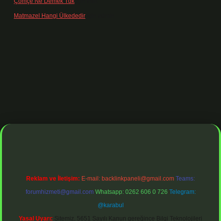
Çömçe Ne Demek Tdk
için
Filiz
Matmazel Hangi Ülkededir
için
admin
si
https://www.betexper.xyz/
betci bahis
betci giriş
https://betci.onl
Reklam ve İletişim:
E-mail:
backlinkpaneli@gmail.com
Teams:
forumhizmeti@gmail.com
Whatsapp: 0262 606 0 726
Telegram:
@karabul
Yasal Uyarı:
Sitemiz, 5651 Sayılı Kanun gereğince Bilgi Teknolojileri