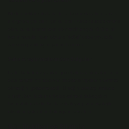
Modern reklamcılıkta ve dijital tasarımda altın oran sık
sık “görsel çekicilik” için kullanılır. Ancak burada önemli
olan, bu kullanımın teknik bir tercihten çok kültürel bir
kod olmasıdır. İnsan gözüne “doğal” gelen şey, çoğu
zaman öğrenilmiş bir görme biçimidir.
Saha Araştırmalarından Bulgular
Farklı kültürlerde yapılan görsel algı araştırmaları, altın
oran benzeri oranlara verilen estetik tepkilerin evrensel
olmadığını göstermektedir. Örneğin bazı toplumlarda
simetri, bazı toplumlarda ise asimetri daha çekici
bulunabilmektedir. Bu da estetik yargıların biyolojik
olmaktan çok kültürel olduğunu destekler.
Güç İlişkileri ve Bilginin