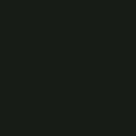
Altın oranı ilk “kullanan” kişi sorusu aslında tarihsel
olarak net bir kişiye indirgenemez. Çünkü bu oran:
Antik Mısır mimarisinde sezgisel biçimde,
Antik Yunan’da Euclid’in geometrik çalışmalarıyla
teorik olarak,
Vitruvius’un mimarlık yazılarında estetik uyum ilkesi
olarak,
Rönesans’ta ise Leonardo da Vinci gibi sanatçılar
tarafından bilinçli biçimde
kullanılmıştır.
Özellikle Leonardo da Vinci’nin insan bedenini
oranlayan çalışmaları, altın oranı “doğanın gizli kodu”