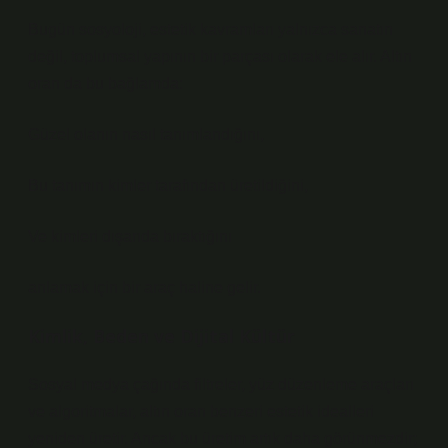
Bugün sosyoloji, estetik kavramları yalnızca sanatın
değil, toplumsal yapının bir parçası olarak ele alır. Altın
oran da bu bağlamda:
Güzel olanın nasıl tanımlandığını,
Bu tanımın kimler tarafından üretildiğini,
Ve kimleri dışarıda bıraktığını
anlamak için bir araç haline gelir.
Kimlik, Beden ve Dijital Kültür
Sosyal medya çağında filtreler, yüz düzenleme araçları
ve algoritmalar, altın oran benzeri estetik idealleri
yeniden üretir. Ancak bu üretim artık daha görünmezdir;