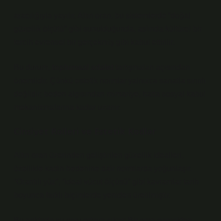
aracılığıyla yayılır. Altın oran, bu sistemlerde “doğal
güzellik ölçütü” gibi sunulduğunda, aslında kültürel bir
tercih evrensel bir gerçekmiş gibi kabul ettirilir.
Bu durum,
toplumsal adalet
tartışmaları açısından
önemlidir. Çünkü estetik normlar yalnızca sanatla sınırlı
değildir; beden algısından mimariye, hatta sosyal kabul
mekanizmalarına kadar uzanır.
Cinsiyet Rolleri ve Estetik Kodlar
Altın oran üzerinden geliştirilen güzellik idealleri,
özellikle kadın bedenine dair normlarda yoğunlaşır.
“Orantılı yüz”, “ideal vücut ölçüsü” gibi kavramlar tarih
boyunca farklı biçimlerde yeniden üretilmiştir.
Bu noktada şu soru ortaya çıkar: Bir oran gerçekten