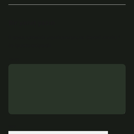
Bir yanıt yazın
E-posta adresiniz yayınlanmayacak.
Gerekli alanlar
*
ile işaretlenmişlerdir
Yorum
İsim*