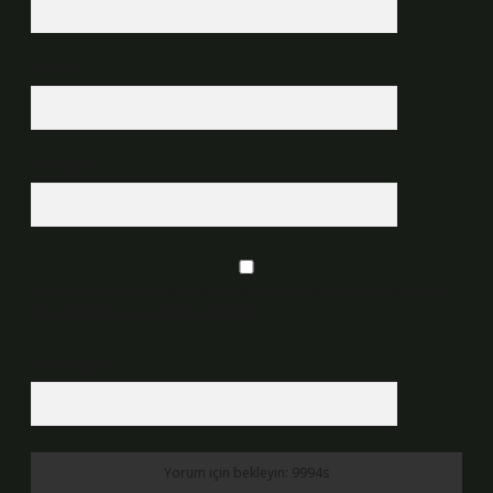
E-Posta*
Web Sitesi
Daha sonraki yorumlarımda kullanılması için adım, e-posta adresim ve
site adresim bu tarayıcıya kaydedilsin.
10 - 4 kaçtır?
*