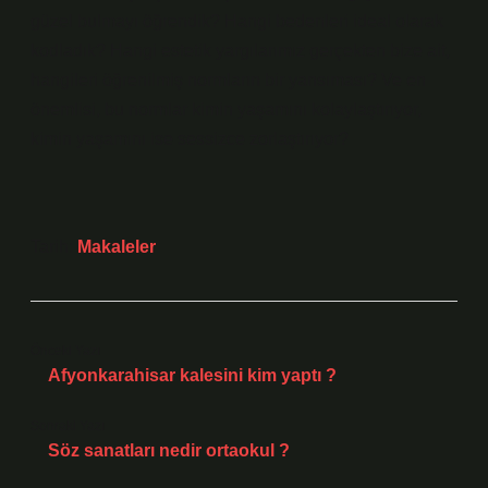
güzel bulmayı öğrendik? Hangi bedenleri ideal olarak
kodladık? Hangi estetik yargılarımız gerçekten bize ait,
hangileri öğrenilmiş normların bir yansıması? Ve en
önemlisi, bu normlar kimin yaşamını kolaylaştırıyor,
kimin yaşamını ise sessizce zorlaştırıyor?
Tarih:
Makaleler
Önceki Yazı
Afyonkarahisar kalesini kim yaptı ?
Sonraki Yazı
Söz sanatları nedir ortaokul ?