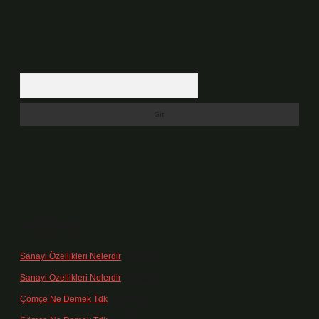
Arama
Son yorumlar
Sanayi Özellikleri Nelerdir
için
admin
Sanayi Özellikleri Nelerdir
için
Ağa
Çömçe Ne Demek Tdk
için
admin