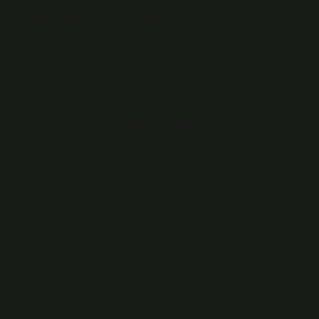
Meşrulaştırılması
Altın oran, bilimsel bir kavram olarak sunulduğunda
tarafsız görünür. Ancak sosyolojik analiz, her bilginin
belirli güç ilişkileri içinde üretildiğini gösterir.
Kimler “Doğru” Estetiği Belirler?
Tarih boyunca sanat akademileri, mimarlık okulları ve
kültürel elitler belirli estetik standartları belirlemiştir.
Altın oran da bu standartlar içinde “doğallığın
matematiksel kanıtı” gibi işlev görmüştür.
Bu durum,
eşitsizlik
üretiminde dolaylı bir rol oynar.
Çünkü belirli bedenler, yüzler ya da formlar “ideal”
olarak tanımlandığında, diğerleri görünmezleşir ya da
değersizleştirilir.