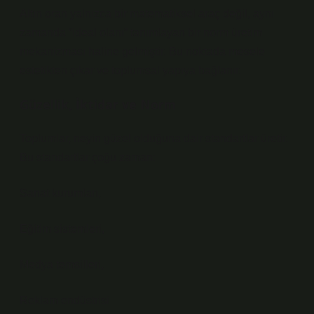
Altın oran yalnızca bir matematiksel araç değil, aynı
zamanda “ideal olanı” tanımlayan bir norm üretim
mekanizması haline gelmiştir. Bu noktada mesele
estetikten çıkar ve toplumsal yapıya bağlanır.
Güzellik, İktidar ve Norm
Toplumlar, neyin güzel olduğuna dair standartlar üretir.
Bu standartlar çoğu zaman:
Sanat kurumları,
Eğitim sistemleri,
Medya temsilleri,
Reklam endüstrisi