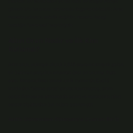
cephesi, bir sanat eseri ya da hatta bir sosyal medya
görseli bile bu orana referansla değerlendirilebilir. Ama
mesele yalnızca estetik değildir; mesele, hangi
estetiğin “evrensel” sayıldığıdır.
Altın Oran Nedir ve İlk Kim
Kullandı?
Altın oran, yaklaşık olarak 1,618 sayısına karşılık gelen,
bir bütünün parçaları arasında özel bir orantıyı ifade
eder. Matematiksel olarak antik Yunan’da Euclid
tarafından “bölme oranı” olarak tanımlanmış, daha
sonra Rönesans döneminde sanat ve mimarlıkta ideal
estetik ölçütlerden biri haline getirilmiştir.
Antik Dönemden Rönesans’a Uzanan Bir İz