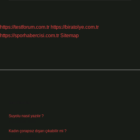
https://testforum.com.tr
https://biratolye.com.tr
https://sporhabercisi.com.tr
Sitemap
Sidebar
Son Yazılar
Suyolu nasıl yazılır ?
Ağustos 8, 2026
Kadın çorapsız dışarı çıkabilir mi ?
Ağustos 7, 2026