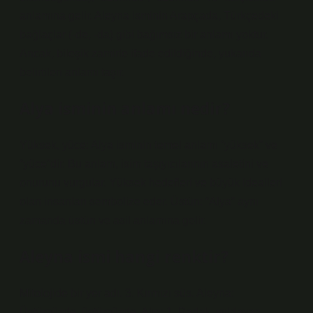
anlamına gelir. Aleyna isminin Arapçada, Türkçedeki
bağlaçlar (-de, -da) gibi bağımsız bir anlamı yoktur.
Ancak, bileşik zamirle ifade edildiğinde, yukarıda
belirtilen anlamı taşır.
Alya isminin anlamı nedir?
Yüksek, yüce: Alya isminin temel anlamı “yüksek” ve
“yüce”dir. Bu anlam, isim taşıyıcılarının asaletini ve
onurunu vurgular. Yüksek hedefleri ve büyük idealleri
olan insanları sembolize eder. Üstün: “Alya” aynı
zamanda üstün ve asil anlamına gelir.
Aleyna ismi hangi renktir?
Mitolojide bir yer adı. 3. Kırmızı süs. Aleyna:
Üstümüzde, üstümüzde. Alın: 1. Parlak, ışıldayan.