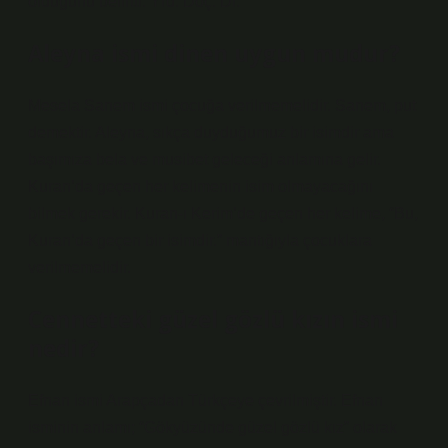
olduğunu belirtti. Yrd. Doç. Dr.
Aleyna ismi dinen uygun mudur?
Mesela Sanem ismi çocuğa verilmemelidir. Sanem, put
demektir. Aleyna, sıkça duyduğumuz bir isimdir ama
başımıza bela ve musibet geleceği anlamına gelir.
Kuran’da geçen her kelimenin isim olmayacağını
bilmek gerekir. Kuran-ı Kerim’de geçen her kelime, “Bu,
Kuran’da geçen bir isimdir.” mantığıyla çocuklara
verilmemelidir.
Cennetteki güzel gözlü kızın ismi
nedir?
Efnan ismi Arapçadan Türkçeye çevrilmiştir. Efnan
isminin anlamı; “Gökyüzünde güzel gözlü kız” olarak