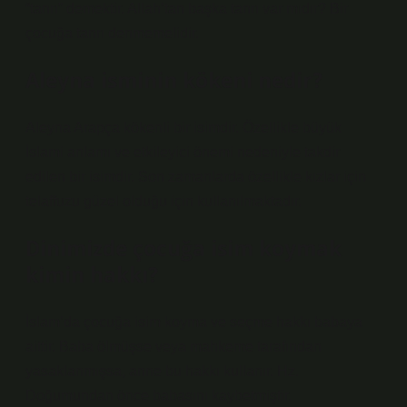
“tanrı” demektir. Allah’tan başka tanrı var mıdır? Bir
çocuğa tanrı denmemelidir.
Aleyna isminin kökeni nedir?
Aleyna Arapça kökenli bir isimdir. Özellikle büyük
İslami anlamı ve etkileyici önemi nedeniyle takdir
edilen bir isimdir. Son zamanlarda özellikle kızlar için
telaffuzu güzel olduğu için kullanılmaktadır.
Dinimizde çocuğa isim koymak
kimin hakkı?
İslam’da çocuğa isim koyma ve seçme hakkı babaya
aittir. Baba ölmüşse veya mahkeme tarafından
yasaklanmışsa, anne bu hakkı kullanır. Hz.
Doğumundan önce babasını kaybetmiştir.