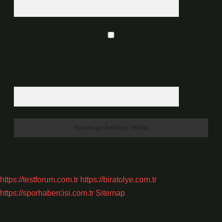
Daha sonraki yorumlarımda kullanılması için adım, e-posta adresim ve
site adresim bu tarayıcıya kaydedilsin.
9 - 5 kaçtır?
*
https://testforum.com.tr
https://biratolye.com.tr
https://sporhabercisi.com.tr
Sitemap