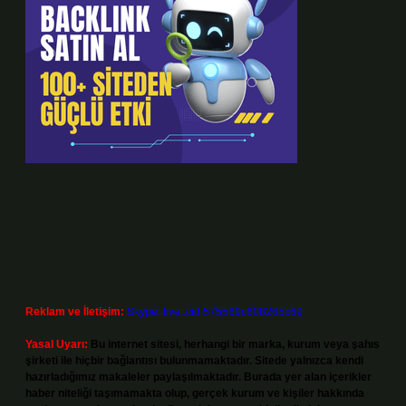
Reklam ve İletişim:
Skype: live:.cid.575569c608265c69
Yasal Uyarı:
Bu internet sitesi, herhangi bir marka, kurum veya şahıs
şirketi ile hiçbir bağlantısı bulunmamaktadır. Sitede yalnızca kendi
hazırladığımız makaleler paylaşılmaktadır. Burada yer alan içerikler
haber niteliği taşımamakta olup, gerçek kurum ve kişiler hakkında