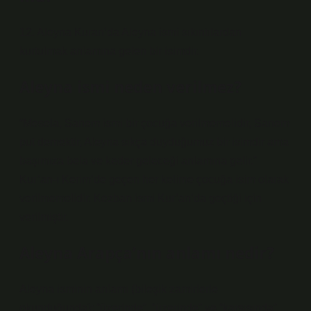
12. Aleyna Kuran’da Aleyna ismi sıkıntılardan
kurtulmak anlamına gelen bir isimdir.
Aleyna ismi neden verilmez?
“Mesela, Sanem ismi bir çocuğa verilmemelidir, Sanem
put demektir, Aleyna sıkça duyduğumuz bir isimdir ama
başımıza bela ve keder geleceği anlamına gelir.”
Kur’an-ı Kerim’de geçen her kelime çocuğa isim olarak
verilmemelidir. Kezban ismi Kur’an’da geçtiği için
verilmiştir.
Aleyna Arapça’nın anlamı nedir?
Aleyna isminin anlamı (bileşik zamirlerle
okunduğunda); “üzerinde”, “üzerinde” ve “karşısında”