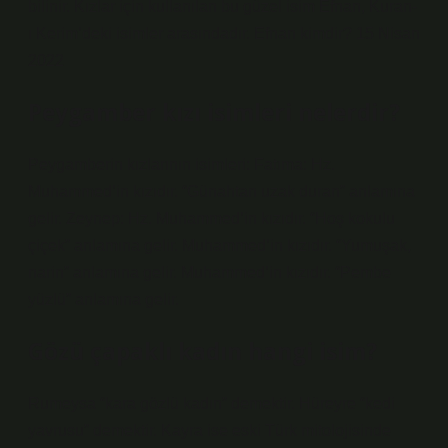
bilinir. Kızlar için kullanılan bu güzel isim Efnan, Kuran-
ı Kerim’deki isimler arasındadır. Efnan kimdir? 15 Nisan
2022
Peygamber kızı isimleri nelerdir?
Peygamberin kızlarının isimleri: Fatıma: Hz.
Muhammed’in kızıdır. “Günahtan uzak duran” anlamına
gelir. Zeynep: Hz. Muhammed’in kızıdır. “Hoş kokulu
çiçek” anlamına gelir. Muhammed’in kızıdır. “Yumuşak,
narin” anlamına gelir. Muhammed’in kızıdır. “Pembe
yüzlü” anlamına gelir.
Gözü çapaklı kadın hangi isim?
Rumeysa “kara gözlü kadın” demektir. Hüreyre “kedi
yavrusu” demektir. Kayra ise eski Türk mitolojisinde