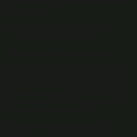
Aleyna Nur isminin anlamı
nedir?
Huzur ve güzellik sahibi olan, huzur içinde olan.
Uyanış, uyanış. Değerli, değerli. Sevgili.
Aleyna isminin manası nedir?
Aleyna ismi Türk Dil Kurumu tarafından aynı şekilde iki
farklı anlamda kullanılmaktadır. Bu bağlamda özellikle
“iyilik ve güzellik sahibi olmak, huzur içinde olmak”
anlamları daha detaylı olarak ele alınmaktadır. Ayrıca
gün içinde üzerimizde veya hakkımızda gibi anlamlar
bağlamında da değerlendirilmektedir.
Aleyna Kuranı Kerimde geçiyor
mu?