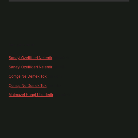
Son yorumlar
Sanayi Özellikleri Nelerdir
için
admin
Sanayi Özellikleri Nelerdir
için
Ağa
Çömçe Ne Demek Tdk
için
admin
Çömçe Ne Demek Tdk
için
Filiz
Matmazel Hangi Ülkededir
için
admin