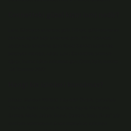
Cennetteki güzel kızın ismi nedir?
Lara: Süsleyen anlamına gelir. Dünya, gülümseme ve
cennete açılan kapı anlamına gelir. Eflin: Cennete
açılan kapı anlamına gelir. Elisa: Cennet kapısında
bekleyen meleğin adıdır. Lina: Cennetteki palmiye
ağacı, hurma fidanı anlamına gelir.Daha fazla makale…
•14 Temmuz 2022
Hangi kız isimleri konulmaz?
Dikkat, Samsun Müftüsü Hayrettin Öztürk, çocuklara
“Sanem, Bekir, Aleyna, Kezban, Kayra, Rümeysa,
Samed, Melis, Jülide, Resul, Gülsüm, Nebi, Bade” gibi
isimlerin verilmesinin dinen mekruh ve anlamsız