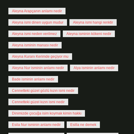
Aleyna Arapçanın anlamı nedir
Aleyna ismi dinen uygun mudur
Aleyna ismi hangi renktir
Aleyna ismi neden verilmez
Aleyna isminin kökeni nedir
Aleyna isminin manası nedir
Aleyna Kuranı Kerimde geçiyor mu
Aleyna Nur isminin anlamı nedir
Alya isminin anlamı nedir
Bade isminin anlamı nedir
Cennetteki güzel gözlü kızın ismi nedir
Cennetteki güzel kızın ismi nedir
Dinimizde çocuğa isim koymak kimin hakkı
Esila Nur isminin anlamı nedir
Esilla ne demek