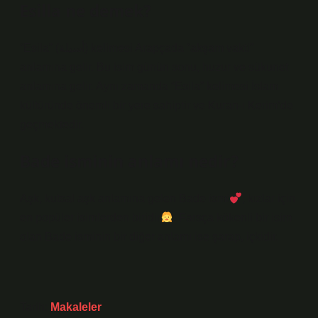
Esilla ne demek?
“Esila” (أسيلة) kelimesi Arapçada “akşam vakti”
anlamına gelir. Bu isim günün sonu, huzur ve sükunet
anlamına gelir. Aynı zamanda “Esila” kelimesi İslam
kültüründe önemli bir yere sahiptir ve Kuran-ı Kerim’de
geçmektedir.
Bade isminin anlamı nedir?
Aşk, kutsal aşk anlamına gelen Bade ismi
, kızlar için
en popüler isimlerden biridir
. Farsça kökenli bir isim
olan Bade isminin bir diğer anlamı ise şarap, içkidir.
Tarih:
Makaleler