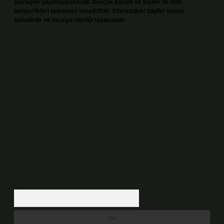
paylaşım yapılmamaktadır. Gerçek kurum ve kişiler ile isim
benzerlikleri tamamen tesadüfidir. Sitemizdeki bilgiler taslak
halindedir ve tavsiye niteliği taşımazlar.
Sitemiz, 5651 Sayılı Kanun gereğince Bilgi Teknolojileri ve İletişim
Kurumu (BTK) tarafından onaylanmış bir Yer Sağlayıcı olarak hizmet
vermektedir. Bu nedenle, sitedeki içerikleri proaktif olarak denetleme
veya araştırma yükümlülüğümüz bulunmamaktadır. Ancak, üyelerimiz
yazdıkları içeriklerin sorumluluğunu taşımakta olup, siteye üye olarak bu
sorumluluğu kabul etmiş sayılırlar.
Hukuka ve yasal düzenlemelere aykırı olduğunu düşündüğünüz
içerikleri,
backlinkpanelicomtr@gmail.com
adresine bildirmeniz halinde,
ilgili içerikler yasal süre içerisinde sitemizden kaldırılacaktır.
Arama