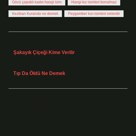
Gözü çapaklı kadın hangi isim
Hangi kız isimleri konulmaz
Keziban Kuranda ne demek
Peygamber kızı isimleri nelerdir
Önceki Yazı
Şakayık Çiçeği Kime Verilir
Sonraki Yazı
Tıp Da Öldü Ne Demek
Bir yanıt yazın
E-posta adresiniz yayınlanmayacak.
Gerekli alanlar
*
ile işaretlenmişlerdir