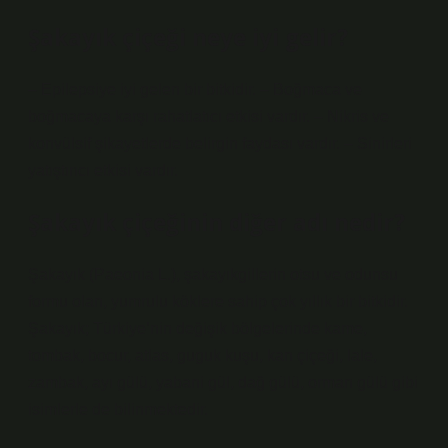
Şakayık çiçeği neye iyi gelir?
– Epilepsiye iyi gelen bir bitkidir. – Boğmaca ve
boğmacaya karşı rahatlatıcı etkisi vardır. – Nikris ve
konvülsif şikayetlerde belirgin faydası vardır. – Sinirleri
yatıştırıcı etkisi vardır.
Şakayık çiçeğinin diğer adı nedir?
Şakayık (Paeonia L.), şakayıkgillerin otsu ve odunsu
formu olan, yumrulu köklere sahip çok yıllık bir bitkidir.
Şakayık; Türkiye’nin değişik bölgelerinde kame,
tombak, bocur, atlas, guguk kuşu, kan çiçeği, lale,
zambak, ayı gülü, yabani gül, dağ gülü, orman gülü gibi
isimlerle de bilinmektedir.