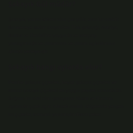
Şakayık Gül müdür?
Şakayık, yumru kökleri olan çok yıllık, otsu bir bitkidir.
Bir metreye kadar uzayabilen Türk şakayığı, Antalya,
Burdur ve Denizli’de yaygındır ve kireçtaşı
yamaçlarında ve ormanların ve orman açıklıklarının
altında yerleşmiştir.
Şakayık hangi aylarda olur?
Pembe şakayık çiçekleri, beyaz şakayık çiçekleri ve
kırmızı şakayık çiçekleri en yaygın çeşitler arasındadır.
Soğanlı bir bitki olan şakayıklar, Nisan ve Haziran
aylarında çiçek açar. Yüksek rakımlı bölgelerde yetişen
bu çiçekler, katmanlı yapılarıyla dikkat çeker.