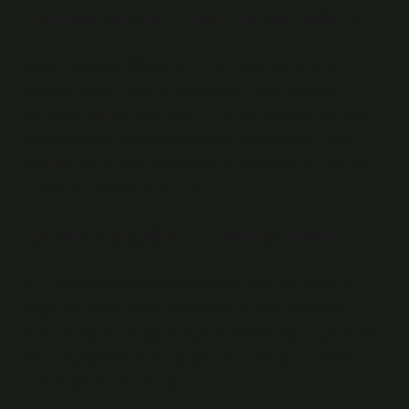
Pembe şakayık neyi temsil eder?
Beyaz şakayık: Masumiyetin simgesi haline gelen
beyaz çiçekler, yeni bir başlangıcın yapıldığı özel
günlerde sıklıkla tercih edilir. Pembe şakayık: Pembe
şakayık çiçeği zarif görünümüyle dikkat çeker; aşk,
dostluk, annelik ve mutluluk gibi duyguları sembolize
etmek için sıklıkla tercih edilir.
Şakayık çiçeğinin özelliği nedir?
Her çok hoş kokulu şakayık çiçeği türünün kendine
özgü özellikleri vardır. Şakayıklar Nisan, Mayıs ve
Haziran aylarında çiçek açar ve yavaş büyür. Çift veya
yarı çift çiçekleri vardır. Çiçek büyümek için yüksek
rakımlı yerleri tercih eder.