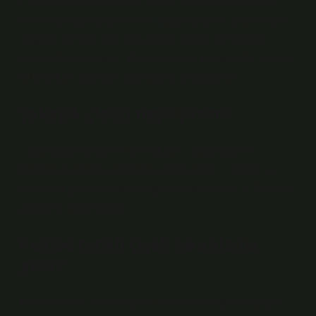
Pembe şakayık çiçekleri, beyaz şakayık çiçekleri ve
kırmızı şakayık çiçekleri en yaygın çeşitler arasındadır.
Soğanlı bir bitki olan şakayıklar, Nisan ve Haziran
aylarında çiçek açar. Yüksek rakımlı bölgelerde yetişen
bu çiçekler, katmanlı yapılarıyla dikkat çeker.
Şakayık çiçeği neye yarar?
– Epilepsiye iyi gelen bir bitkidir. – Boğmaca ve
boğmacaya karşı rahatlatıcı etkisi vardır. – Nikris ve
konvülsif şikayetlerde belirgin faydası vardır. – Sinirleri
yatıştırıcı etkisi vardır.
Pembe renkli çiçek ne anlama
gelir?
Pembe güller sevimliliği ve nezaketi simgelediği için