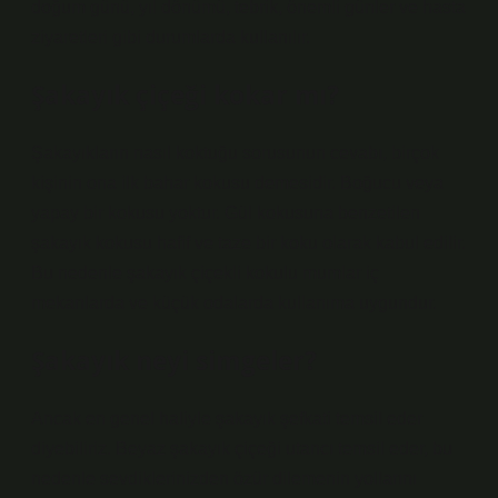
doğum günü, yıl dönümü, tebrik, önemli günler ve hasta
ziyaretleri gibi durumlarda kullanılır.
Şakayık çiçeği kokar mı?
Şakayıkların nasıl koktuğu sorusunun cevabı, birçok
kişinin ona ilk bahar kokusu demesidir. Boğucu veya
yapay bir kokusu yoktur. Gül kokusuna benzetilen
şakayık kokusu hafif ve taze bir koku olarak kabul edilir.
Bu nedenle şakayık çiçekli kokulu mumlar iç
mekanlarda ve küçük odalarda kullanıma uygundur.
Şakayık neyi simgeler?
Ancak en genel haliyle şakayık şefkati temsil eder
diyebiliriz. Beyaz şakayık çiçeği utancı temsil eder, bu
nedenle sevdiklerinizden özür dilemenin yollarını