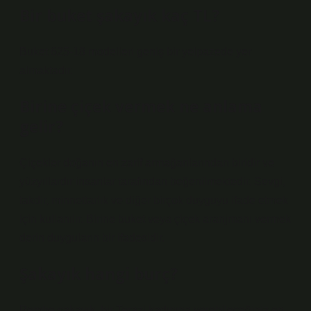
Bir buket şakayık kaç TL?
Buket 625-18 modelleri geniş bir yelpazede yer
almaktadır.
Birine çiçek vermek ne anlama
gelir?
Çiçekler doğanın en zarif armağanlarından biridir ve
yüzyıllardır insanlar tarafından beğenilmektedir. Sevgi,
takdir, minnettarlık ve diğer birçok duyguyu ifade etmek
için kullanılır. Birine buket veya çiçek aranjmanı vermek
derin duyguların bir ifadesidir.
Şakayık hangi burç?
Pembe şakayık, bir Terazi kadınına verebileceğiniz en