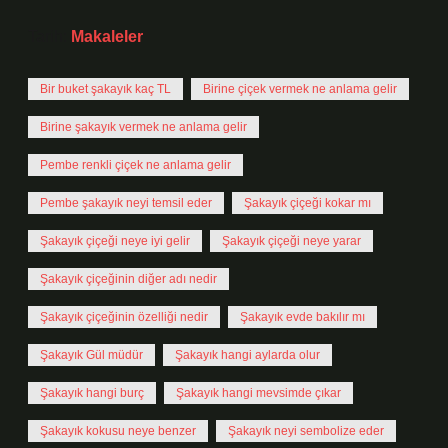
Tarih:
Makaleler
Bir buket şakayık kaç TL
Birine çiçek vermek ne anlama gelir
Birine şakayık vermek ne anlama gelir
Pembe renkli çiçek ne anlama gelir
Pembe şakayık neyi temsil eder
Şakayık çiçeği kokar mı
Şakayık çiçeği neye iyi gelir
Şakayık çiçeği neye yarar
Şakayık çiçeğinin diğer adı nedir
Şakayık çiçeğinin özelliği nedir
Şakayık evde bakılır mı
Şakayık Gül müdür
Şakayık hangi aylarda olur
Şakayık hangi burç
Şakayık hangi mevsimde çıkar
Şakayık kokusu neye benzer
Şakayık neyi sembolize eder