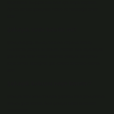
arıyorsanız, bu çiçek türü sizin için doğru seçimdir.
Ayrıca pembe şakayıklar refahı ve mutluluğu temsil
eder.
Şakayık evde bakılır mı?
Şakayık çiçeği; Kuzey Amerika, Asya ve Güney
Avrupa’da yetişen bir bitkidir. Pembe, sarı veya beyaz
gibi birçok farklı renkte bulunan şakayık, bahçenizi
veya evinizi istediğiniz gibi dekore etmenize olanak
tanır.
Şakayık kokusu neye benzer?
Şakayık nasıl kokar? Büyük çiçekleri olan şakayıkların
kokusu güle benzer. Bazı şakayık türleri tamamen
kokusuzdur.