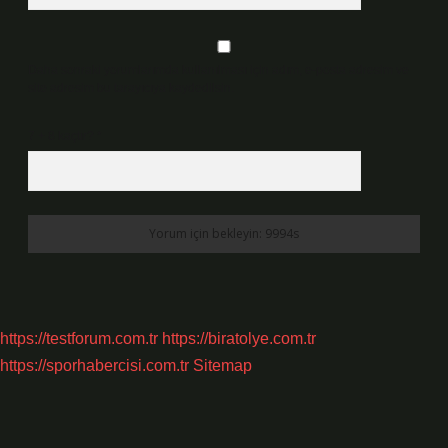
Daha sonraki yorumlarımda kullanılması için adım, e-posta adresim ve
site adresim bu tarayıcıya kaydedilsin.
7 + 8 kaçtır?
*
https://testforum.com.tr
https://biratolye.com.tr
https://sporhabercisi.com.tr
Sitemap