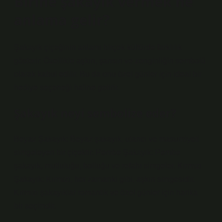
Birine şakayık vermek ne
anlama gelir?
Şakayık çiçeğinin anlamı birçok kültürde farklılık
gösterir. Özellikle aşkın, şansın ve zenginliğin sembolü
olarak kabul edilir. Bu da onu özel günler için ideal bir
hediye seçeneği haline getirir.
Şakayık neyi sembolize eder?
Beyaz Şakayık: Beyaz şakayık, utancı ve masumiyeti
simgeleyen bir çiçektir. Pembe Şakayık: Pembe
şakayık, mutluluğu, bolluğu ve refahı simgeler. Kırmızı
Şakayık: Kırmızı, her zamanki gibi, aşkın simgesidir.
Kırmızı şakayıklar romantik ve özel günler için harika
bir seçimdir.