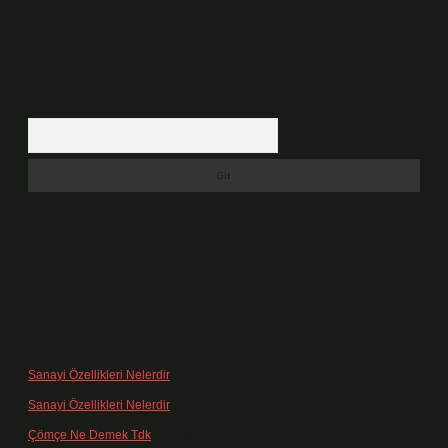
Arama
Son yorumlar
Sanayi Özellikleri Nelerdir
için
admin
Sanayi Özellikleri Nelerdir
için
Ağa
Çömçe Ne Demek Tdk
için
admin