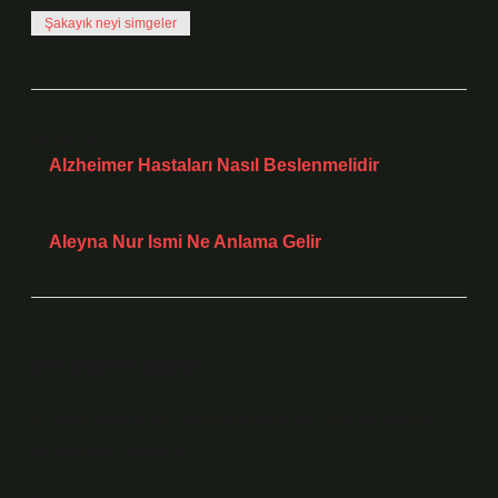
Şakayık neyi simgeler
Önceki Yazı
Alzheimer Hastaları Nasıl Beslenmelidir
Sonraki Yazı
Aleyna Nur Ismi Ne Anlama Gelir
Bir yanıt yazın
E-posta adresiniz yayınlanmayacak.
Gerekli alanlar
*
ile işaretlenmişlerdir