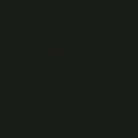
güzel çiçeklerden biridir. Doğadaki güzellik ve
romantizmin zirvesini temsil ederler ve bu nedenle
yüksek estetik standartlara sahip Teraziler için
idealdirler.
Şakayık çiçeğinin diğer adı nedir?
Şakayık (Paeonia L.), şakayıkgillerin otsu ve odunsu
formu olan, yumrulu köklere sahip çok yıllık bir bitkidir.
Şakayık; Türkiye’nin değişik bölgelerinde kame,
tombak, bocur, atlas, guguk kuşu, kan çiçeği, lale,
zambak, ayı gülü, yabani gül, dağ gülü, orman gülü gibi
isimlerle de bilinmektedir.
Şakayık hangi mevsimde çıkar?