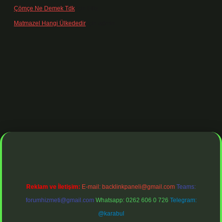
Çömçe Ne Demek Tdk
için
Filiz
Matmazel Hangi Ülkededir
için
admin
dresi
https://www.betexper.xyz/
betci bahis
betci giriş
https://betci.o
Reklam ve İletişim:
E-mail:
backlinkpaneli@gmail.com
Teams:
forumhizmeti@gmail.com
Whatsapp: 0262 606 0 726
Telegram:
@karabul