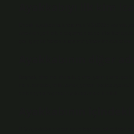
Ayakkabıyı ilk kim ica
En eski ayakkabı buluntusunun MÖ 8000 civarında yaşa
Amerikan yerlileriyle başlamış olsa da, Mısırlılar ayak
çok ilginç bir “desen oluşturma” yöntemine sahiptirler.
Ayakkabının diğer adı
Başmak, cimcime, chapula, çizme, yarım çizme, çedik, ç
nalın, sandalet, terlik, tomak, yemeni başlıca ayakkab
deriden yapılmış rahat ayakkabılar tercih edildi.
Ayakkabının içindeki
DIŞ: Ayakkabının tabanına yerleştirilen, etiketli de