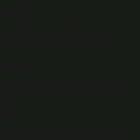
edir?
rkezi noktalardır. En iyi ortopedik ayakkabılar beş nokta
 ayakkabılar, özel tabanlara sahip yumuşak ve rahat
lar.
demek?
 desteği sunarak sırt ve ayak ağrılarını hafifletir. Uzun süre
olup ekstra konfor sunar. Ayak anatomisine uygundur.
ek?
rini ifade eder: S1: Antistatik özellik, enerjiyi emen topuk,
e dayanıklı taban.