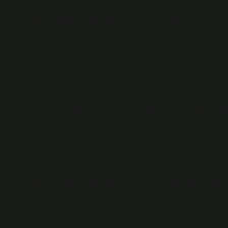
Ayakkabıda 5 nokta n
Ayaktaki beş nokta, tüm vücut ağırlığını destekleyen me
amblemine sahip olmalıdır. Beş nokta özelliğine sahip
ayakkabılardır. Tabanın yere eşit şekilde basmasını sağ
Terlikte 5 nokta ne 
Numara. Özel tabanı sayesinde 5 noktada anatomik taban
ayakta kalmak zorunda kalan kişiler için tasarlanmış 
Ayakkabıda P ne dem
“S1P” kısaltması bu ayakkabıların özel güvenlik özellikle
kapalı topuk ve ısıtma yağına dayanıklılık. P: Delinmey