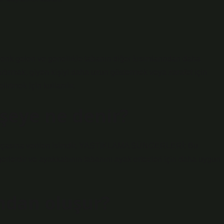
enk gelen ve genellikle tabanın diğer kısımlarından daha
rtırmak, giyen kişiyi daha uzun göstermek veya zarafet için
irtmek için kullanılır.
 şeye ne denir?
ri parçasına verilen isimdir. YASTIKLAMA SÜNGERLERİ: Bu
gerlerdir ve ayakkabının tabanını ayak ortezleri için daha uygun
mdan oluşur?