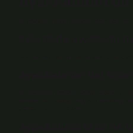
Ayakkabının dil
Dil: Ayakkabının ayağın üst kısmına temas eden kısmı.
Eski dilde ayakkabı 
Capula-Kapara-Pashmak-Başmak-Garavle-Pabuç: Aya
Ayakkabının üst kısm
Üst: Ayakkabının gövdesini oluşturan parçaların (ön, ar
elemanları hariç, astarlanmamış veya astarlanmış, dikil
ayakkabının üst kısmına denir.
Ayakkabıda taba ne 