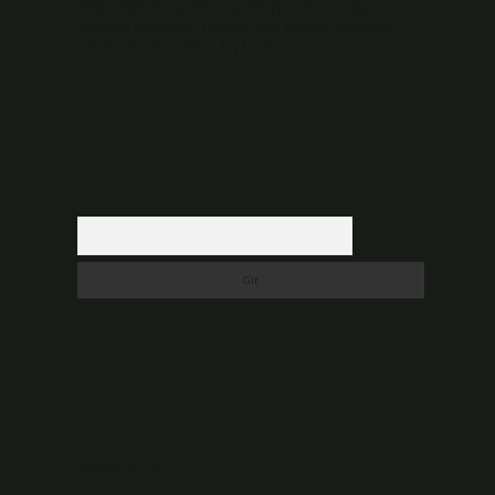
düşündüğünüz içerikleri,
backlinkpanelicomtr@gmail.com
adresine bildirmeniz halinde, ilgili içerikler yasal süre
içerisinde sitemizden kaldırılacaktır.
Arama
Son yorumlar