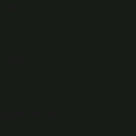
t etti?
mış Amerikan yerlilerinden geldiğine inanılıyor. Bu yolculuk
kabı konusunda en yaratıcı toplum olarak kabul edilirler çünkü
 nedir?
edik pabuç, edik, fotin, galoş, mest, kalçın, kundura, merkub,
ı türleriydi. Genelde alçak topuklu veya alçak topuklu, yumuşak
 şeye ne denir?
ri parçasına verilen isimdir. YASTIKLAMA SÜNGERLERİ: Bu