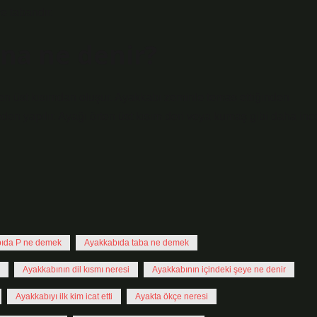
e tabandır.
ına ne denir?
rilen üst kısımdan oluşur. Ayakkabı zeminle temas ettiğinden
den yapılır. Ayağı örten üst kısım deri veya kumaş gibi daha inc
ıda P ne demek
Ayakkabıda taba ne demek
Ayakkabının dil kısmı neresi
Ayakkabının içindeki şeye ne denir
Ayakkabıyı ilk kim icat etti
Ayakta ökçe neresi