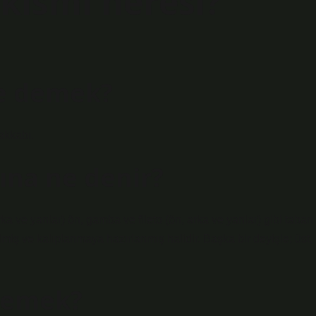
 kısmı neresi?
ne demek?
kkabı.
ına ne denir?
ka ve yanlar) ön, gamba ve fileto (ön, arka ve yanlar) gibi taban
miş ve kalıplanmaya hazırlanmış halidir. Başka bir deyişle; üst,
demek?