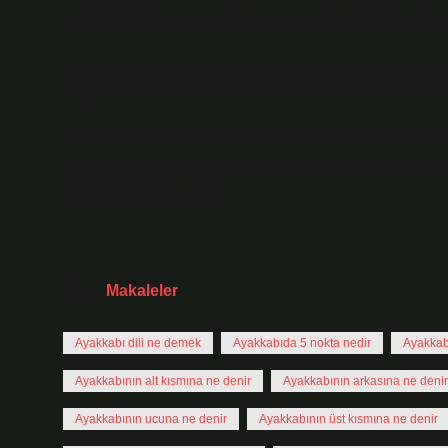
Ayakkabılar iki ana parçadan oluşur. Bunlar üst kısım v
Ayakkabının alt kısm
Genellikle “taban” adı verilen alt kısım ve “üst” adı ve
aşındığı için taban daha dayanıklı ve kalın bir malzeme
bir malzemeden yapılır.
Tarih:
Makaleler
Ayakkabı dili ne demek
Ayakkabıda 5 nokta nedir
Ayakkab
Ayakkabının alt kısmına ne denir
Ayakkabının arkasına ne denir
Ayakkabının ucuna ne denir
Ayakkabının üst kısmına ne denir