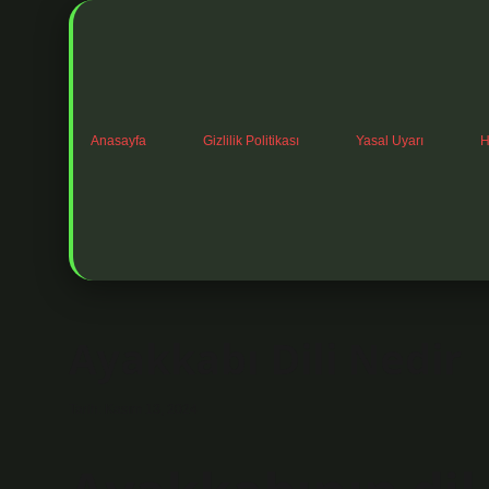
Anasayfa
Gizlilik Politikası
Yasal Uyarı
H
Ayakkabı Dili Nedir
Tarih: Kasım 13, 2024