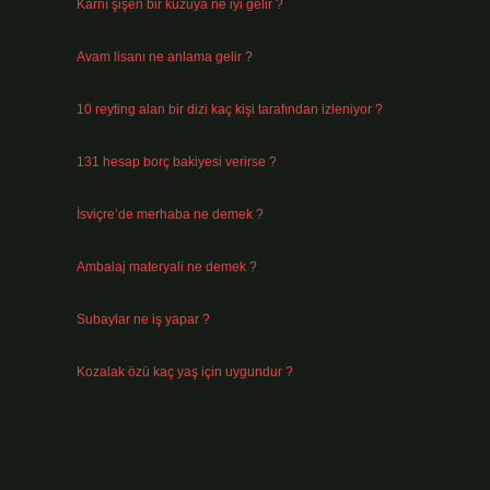
Karnı şişen bir kuzuya ne iyi gelir ?
Ağustos 5, 2026
Avam lisanı ne anlama gelir ?
Ağustos 4, 2026
10 reyting alan bir dizi kaç kişi tarafından izleniyor ?
Ağustos 3, 2026
131 hesap borç bakiyesi verirse ?
Ağustos 3, 2026
İsviçre’de merhaba ne demek ?
Temmuz 30, 2026
Ambalaj materyali ne demek ?
Temmuz 29, 2026
Subaylar ne iş yapar ?
Temmuz 28, 2026
Kozalak özü kaç yaş için uygundur ?
Temmuz 26, 2026