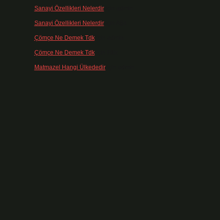
Sanayi Özellikleri Nelerdir
için
admin
Sanayi Özellikleri Nelerdir
için
Ağa
Çömçe Ne Demek Tdk
için
admin
Çömçe Ne Demek Tdk
için
Filiz
Matmazel Hangi Ülkededir
için
admin