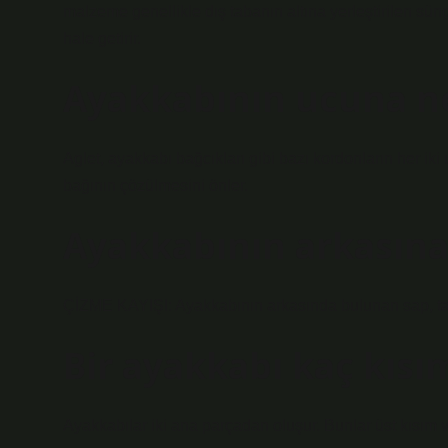
malzeme genellikle dış tabanın altına yerleştirilen sün
hale getirir.
Ayakkabının ucuna n
Aglet, ayakkabı bağcıkları gibi bazı kordonların her iki
bağının çözülmesini önler.
Ayakkabının arkasına
ÇİZME KAYIŞI: Ayakkabının arkasında bulunan sap, taşı
Bir ayakkabı kaç kısı
Ayakkabılar iki ana parçadan oluşur. Bunlar üst kısım v