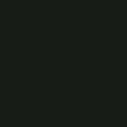
indeki sıcaklığı ayarlamak ve ayağı rahat tutmak için
içindeki hava akışını düzenleyerek ayak terlemesini ve aşırı
yebilir.
ek?
mek için ayakkabı aynasının üst kısmına takılan dil şeklindeki
li olduğunu nasıl anlarız
e ve sağlam ve pürüzsüz bir yapıya sahiptir. Sahte ürünlerde,
el işçilik kalitesi düşük olabilir. Çoğu marka, ürünlerinin
 veya doğrulama kodu sağlar.