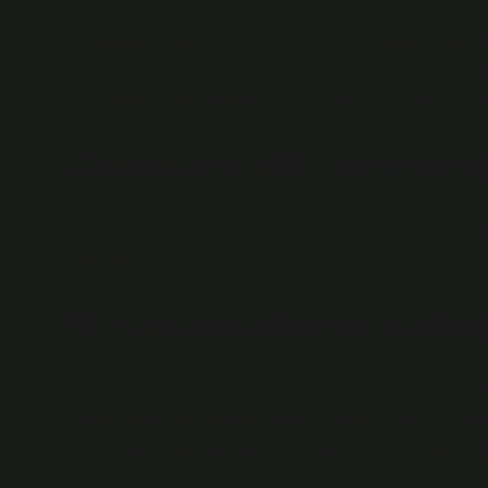
Ayakkabılardaki termo taban teknolojisi, ayakkabının iç
tasarlanmış bir teknolojidir. Bu teknoloji, ayakkabının 
terlemeden kaynaklanan kötü kokuların oluşumunu önle
Ayakkabı dili ne dem
Ayakkabının bağcıklarının altında ayağı korumak ve ört
uzantısı.
Bir ayakkabının kalite
Orijinal ayakkabılar genellikle düzgün ve sıkı dikişler
dikişler genellikle gevşek veya düzensiz olabilir ve gen
gerçekliğini doğrulamak için bir orijinallik sertifikası