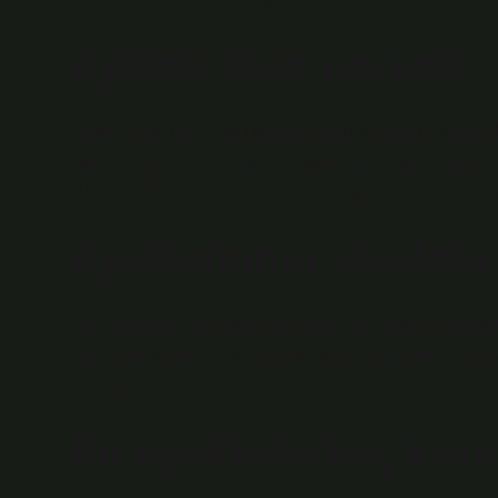
Ayakta ökçe neresi?
Topuk veya ökçe; Ayakkabının topuk kemiğinin altına d
yüksek olan kısmı. Topuklar ayakkabının sağlamlığını a
kullanılır. Bazen topuk kelimesi topuğun arka kısmını bel
Ayakkabının içindeki
DIŞ: Ayakkabının tabanına yerleştirilen, etiketli de
malzeme genellikle dış tabanın altına yerleştirilen sün
hale getirir.
Bir ayakkabı kaç kısı