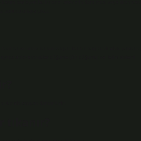
p kasını besleyen bu koroner arterlerin daralması veya tıkanması
ı sonucu ortaya çıkar.
tarafına ve arkasına kan sağlar. Kalbin sağ tarafındaki yapılara,
 ayrıca atrioventriküler düğüme (AV düğümü) ve iletim sistemi
r?
ten vücuda taşıyan damarlardır.
 tıkanır?