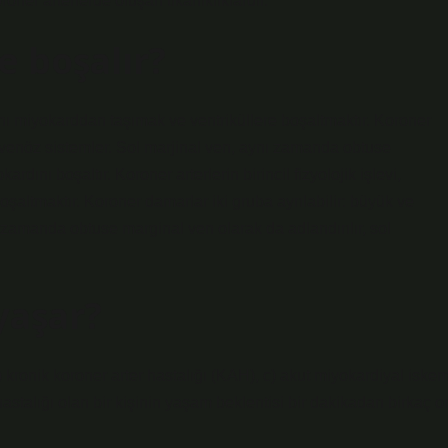
oner arterlerde oluşan tıkanıklıklardır.
e boşalır?
 kanı miyokarddan taşımak ve ventriküllere boşaltmaktır. Koroner
k venöz sistemler. Sol marjinal ven, aynı zamanda obtuse
rdını boşaltır. Koroner arterlerin birincil fizyolojik işlevi,
şaltmaktır. Koroner damarlar iki gruba ayrılabilir: büyük ve
 zamanda obtuse marginal ven olarak da adlandırılır, sol
yaşar?
) kronik koroner arter hastalığı (KAH), c) akut miyokardiyal iskem
hastalığı olan bir kişinin yaşam beklentisi bir dakikadan birkaç o