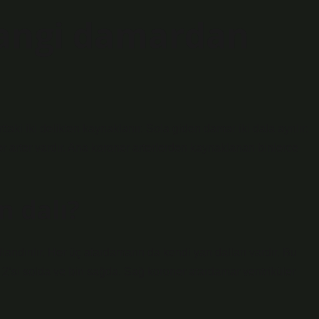
hangi damardan
taki iki delikten kaynaklanır. Sola giden damar iki dala ayrılır:
r arter vardır. Ana koroner arterlerden kaynaklanan binlerce
n dalı?
dırılır. Her üç atardamarın da kendi yan dalları vardır. Bu
 2’si solda ve biri sağda. Sağ koroner atardamar ventriküler