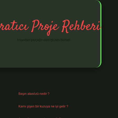
ratıcı Proje Rehberi
Hayalleri gerçeğe dönüştüren fikirler!
Sidebar
ilbet mobil giriş
ilbet giriş
piabella giriş adr
Son Yazılar
Başın atasözü nedir ?
Ağustos 6, 2026
Karnı şişen bir kuzuya ne iyi gelir ?
Ağustos 5, 2026