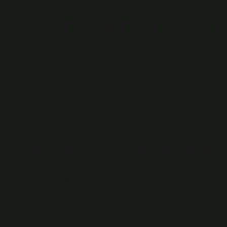
Koroner arter 
çıkar?
Sol ve sağ koroner arterler, ana atardamarımız olan aort
ön ve yan. Başka bir deyişle, kalbimizde üç ana korone
vasküler dal, kalp kası içinde bir ağ gibi dağılmıştır.
Koroner arterler kimi
Sağ atardamar sağ koroner atardamar (RCA) olarak adlan
nedenle, 3 atardamar (koroner atardamar) kalbi besler,
odanın arkasını, sağ atriyumu ve sağ ventrikülü besler.