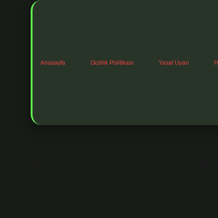
Anasayfa
Gizlilik Politikası
Yasal Uyarı
H
Koroner Arterler Aş
Hangisinden Çıkar
Tarih: Kasım 13, 2024