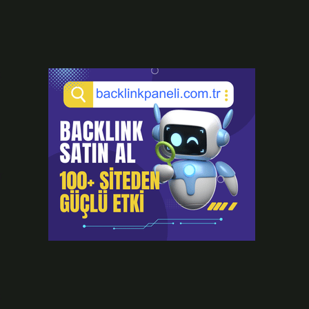
a
r
a