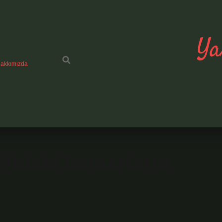
Ya
akkımızda
ağıdaki Damarların