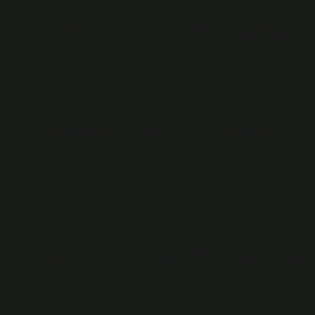
Koroner arter hastalığ
Koroner kalp hastalığı tedavi edilebilir mi? İlaçlar, ko
hastalığı olan kişilerin damarlarını tedavi etmek için kul
Kalbe giden damarlar
Kalbimiz kanı aorta pompaladığında, bu kan önce sağ k
gider. Pompalanan bu kan daha sonra sol juguler vene 
aktığı için sağ koldaki kan basıncı sol koldakinden 10 
Koroner damarlar han
Sol koroner arter, sol ön inen arter ve sol sirkumfleks a