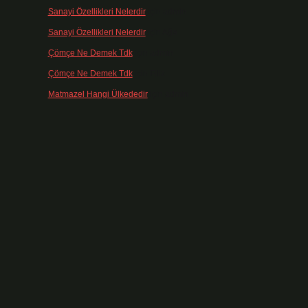
Sanayi Özellikleri Nelerdir
için
admin
Sanayi Özellikleri Nelerdir
için
Ağa
Çömçe Ne Demek Tdk
için
admin
Çömçe Ne Demek Tdk
için
Filiz
Matmazel Hangi Ülkededir
için
admin