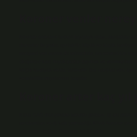
Kalp damar tıkanıklıkları, kalbe kan akışını sağlayan kor
Koroner venler nerey
Koroner arterlerin birincil fizyolojik işlevi, oksijensiz
damarlar iki gruba ayrılabilir: büyük ve küçük kardiya
marginal ven olarak da adlandırılır, sol ventrikülün miyoka
oksijensiz kanı miyokarddan taşımak ve ventriküllere bo
küçük kardiyak venöz sistemler. Sol marjinal ven, aynı
ventrikülün miyokardını boşaltır.
Koroner arter kaç yıl 
Klinik CAD dört şekilde kendini gösterir: a) ani ölüm, b
sendromları ve d) kalp yetmezliği. Klinik koroner arter 
yıla kadar değişir. Ortalama 10-12 yıldır.