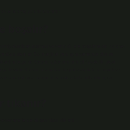
ten vücuda taşıyan damarlardır.
e boşalır?
 kanı miyokarddan taşımak ve ventriküllere boşaltmaktır. Koroner
k venöz sistemler. Sol marjinal ven, aynı zamanda obtuse
rdını boşaltır. Koroner arterlerin birincil fizyolojik işlevi,
şaltmaktır. Koroner damarlar iki gruba ayrılabilir: büyük ve
 zamanda obtuse marginal ven olarak da adlandırılır, sol
 tıkanır?
oner arterlerde oluşan tıkanıklıklardır.