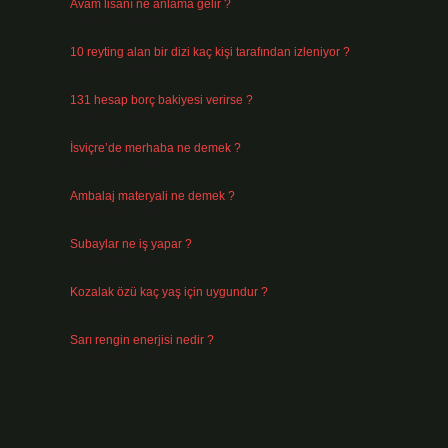
Avam lisanı ne anlama gelir ?
Ağustos 4, 2026
10 reyting alan bir dizi kaç kişi tarafından izleniyor ?
Ağustos 3, 2026
131 hesap borç bakiyesi verirse ?
Ağustos 3, 2026
İsviçre’de merhaba ne demek ?
Temmuz 30, 2026
Ambalaj materyali ne demek ?
Temmuz 29, 2026
Subaylar ne iş yapar ?
Temmuz 28, 2026
Kozalak özü kaç yaş için uygundur ?
Temmuz 26, 2026
Sarı rengin enerjisi nedir ?
Temmuz 25, 2026