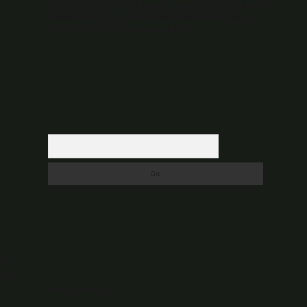
düşündüğünüz içerikleri,
backlinkpanelicomtr@gmail.com
adresine bildirmeniz halinde, ilgili içerikler yasal süre
içerisinde sitemizden kaldırılacaktır.
Arama
i
n
Son yorumlar