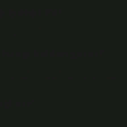
ı iyileşir mi?
roner balon anjiyoplasti ve koroner bypass cerrahisi koroner kalp
lanılır. Bu hastalığın tedavisine yardımcı olur.
 hangi koldan geçer?
ol damarına girer ve sonra sağ karotid arteri yoluyla beyne
ve son olarak sol kol damarına girer. İlk kan sağ kol damarına
birim daha yüksektir.
gileri?
rter olmak üzere ikiye ayrılır. Sol ön inen arter kalbin önünü,