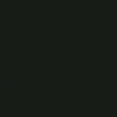
oksidasyon meydana gelir, bu da paslanmadır. Başka
bir deyişle, pas, demirin oksijen ve nemle temas
halinde yavaş yanmasıdır. Pasın oluşması için hem
oksijenin hem de nemin aynı ortamda bulunması
gerekir.
Bakır neden yeşil olur?
Bakır patinası esas olarak “temel bakır karbonat”
yapısından (Cu2(OH)2CO3) oluşur. BCC, düşük veya
yüksek pH’lı ılık suda veya yüksek oksijen içeriğine
sahip tatlı suda çok kolay bir şekilde su altında oluşur.
Bu yeşillenme, bakırın atmosferik havaya maruz
kalması nedeniyle su hattında meydana gelir.
Demir ve bakır karışımı ne olur?