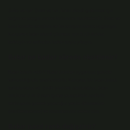
Sirke ve tuz: Sirke ve tuz, bakır oksidi gidermek için
doğal ve yaygın olarak kullanılan maddelerdir. Sirke ve
tuzu kasede karıştırın ve bu karışımı bakıra uygulayın.
Karışımın bakır oksidi çözmesi için 5-10 dakika
bekleyin ve ardından bakırı suyla yıkayın.
Bakır ne kadar sürede oksitlenir?
Bakır toksik midir? Bakır ürünleri uygunsuz şekilde
kullanıldığında toksik olabilir. Kalaysız bir bakır ürünü
kullanırsanız ve içinde yiyecek saklarsanız, bakır
ortalama 5 ila 6 saat içinde yiyecekteki asitlerle
reaksiyona girerek yiyeceğin yeşile dönmesine
(oksitlenmesine) ve bozulmasına neden olur.
Bakır nasıl renk değiştirir?