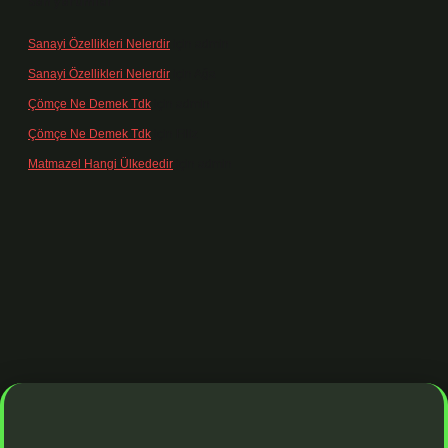
Son yorumlar
Sanayi Özellikleri Nelerdir
için
admin
Sanayi Özellikleri Nelerdir
için
Ağa
Çömçe Ne Demek Tdk
için
admin
Çömçe Ne Demek Tdk
için
Filiz
Matmazel Hangi Ülkededir
için
admin
dresi
https://www.betexper.xyz/
betci bahis
betci giriş
https://betci.o