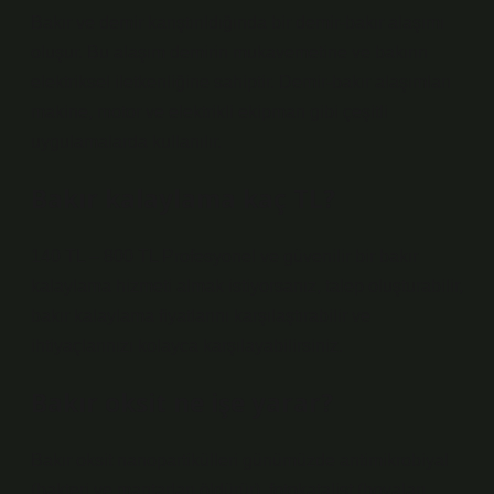
Bakır ve demir karıştırıldığında bir demir-bakır alaşımı
oluşur. Bu alaşım demirin mukavemetine ve bakırın
elektriksel iletkenliğine sahiptir. Demir-bakır alaşımları
makine, motor ve elektrikli ekipman gibi çeşitli
uygulamalarda kullanılır.
Bakır kalaylama kaç TL?
140 TL – 800 TL Profesyonel ve güvenilir bir bakır
kalaylama hizmeti almak istiyorsanız, talep oluşturabilir,
bakır kalaylama fiyatlarını karşılaştırabilir ve
ihtiyaçlarınızı kolayca karşılayabilirsiniz.
Bakır oksit ne işe yarar?
Bakır oksit nanopartikülleri günümüzde antimikrobiyal
(bakteri ve mantarları öldürür), fotokatalist (boyaları