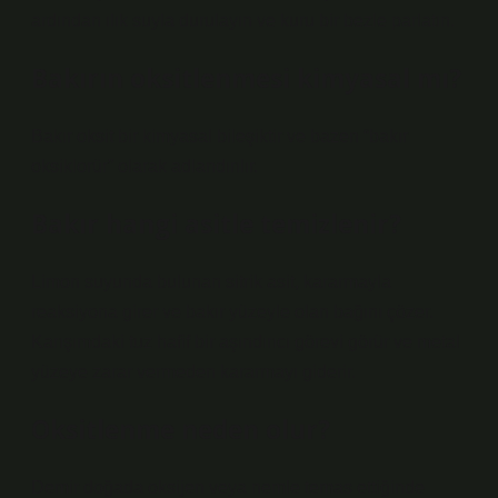
ardından ılık suyla durulayın ve kuru bir bezle parlatın.
Bakırın oksitlenmesi kimyasal mı?
Bakır oksit bir kimyasal bileşiktir ve bazen “bakır
oksiklorür” olarak adlandırılır.
Bakır hangi asitle temizlenir?
Limon suyunda bulunan sitrik asit, kararmayla
reaksiyona girer ve bakır yüzeyle olan bağını çözer.
Karışımdaki tuz hafif bir aşındırıcı görevi görür ve metal
yüzeye zarar vermeden kararmayı giderir.
Oksitlenme neden olur?
Demir doğada oksijen veya nemle temas ettiğinde