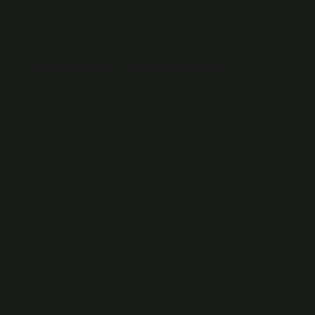
kısmının kahverengiye döndüğü, yani kalayın
kaybolacağı anlamına gelmez.
Oksitlenme nasıl temizlenir?
Beyaz sirke ve tuz karışımı oksitlenmiş metaller
üzerinde etkili olabilir. Sirke oksitlenmiş bölgelere
uygulandığında pası çözmeye yardımcı olurken, tuz bu
süreci hızlandırır. Bu karışım metal yüzeylerden pası
nazikçe temizler ve metalin parlaklığını geri kazandırır.
Kararmış bakır nasıl parlatılır?
Bir kaseye bir yemek kaşığı tuz ve yarım bardak sirke
koyup karıştırın. Bu karışımı bir bez veya süngerle bakır
yüzeye uygulayın. Ovma hareketleriyle koyu bölgelere
yoğunlaşın. Durulamadan önce birkaç dakika bekleyin,