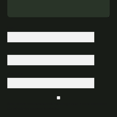
İsim*
E-Posta*
Web Sitesi
Daha sonraki yorumlarımda kullanılması için adım, e-posta adresim ve
site adresim bu tarayıcıya kaydedilsin.