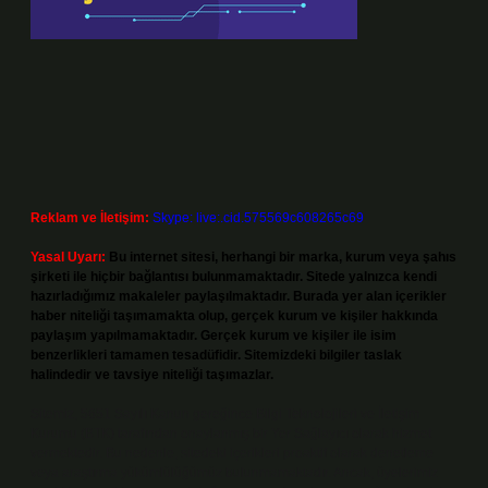
Reklam ve İletişim:
Skype: live:.cid.575569c608265c69
Yasal Uyarı:
Bu internet sitesi, herhangi bir marka, kurum veya şahıs
şirketi ile hiçbir bağlantısı bulunmamaktadır. Sitede yalnızca kendi
hazırladığımız makaleler paylaşılmaktadır. Burada yer alan içerikler
haber niteliği taşımamakta olup, gerçek kurum ve kişiler hakkında
paylaşım yapılmamaktadır. Gerçek kurum ve kişiler ile isim
benzerlikleri tamamen tesadüfidir. Sitemizdeki bilgiler taslak
halindedir ve tavsiye niteliği taşımazlar.
Sitemiz, 5651 Sayılı Kanun gereğince Bilgi Teknolojileri ve İletişim
Kurumu (BTK) tarafından onaylanmış bir Yer Sağlayıcı olarak hizmet
vermektedir. Bu nedenle, sitedeki içerikleri proaktif olarak denetleme
veya araştırma yükümlülüğümüz bulunmamaktadır. Ancak, üyelerimiz