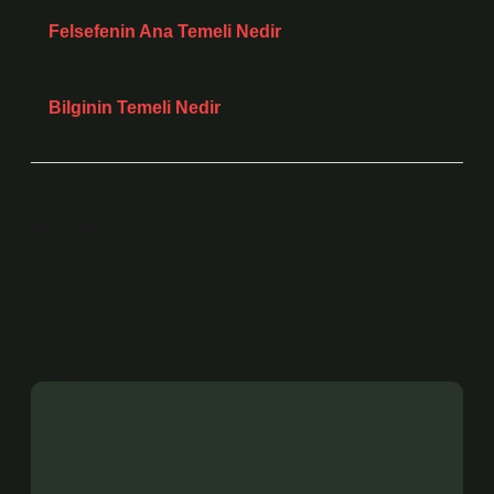
Önceki Yazı
Felsefenin Ana Temeli Nedir
Sonraki Yazı
Bilginin Temeli Nedir
Bir yanıt yazın
E-posta adresiniz yayınlanmayacak.
Gerekli alanlar
*
ile işaretlenmişlerdir
Yorum