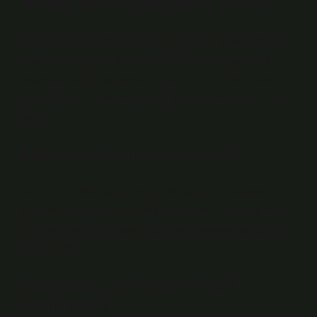
Bakır oksit ne renk çıkar?
Bakır oksitlere aittir. Bu kırmızı katı, bazı yosun önleyici
boyaların bileşiminde bulunur. Bu bileşik, parçacık
boyutuna bağlı olarak sarı veya kırmızı renkte olabilir.
Bakır(I) oksit, kırmızımsı renkli bir kuprit minerali olarak
bulunur.
Bakır oksitlenince ne olur?
Bakır üzerindeki yeşil lekeler Bu yeşilimsi tabaka
aslında bakır oksitleri ve hidroksitlerinin bir karışımıdır.
Bu oksidasyonla oluşan yeşilimsi tabakaya genellikle
“patina” denir.
Bakırdaki oksitlenme nasıl
temizlenir?