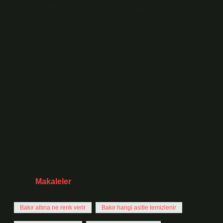
Fahrenheit). Bu sıcaklığa ısıtıldığında bakır erir ve sıvı
hale gelir.
Kobalt oksit ne renk verir?
Kobalt oksit, mavi tonlar elde etmek için çok güçlü bir
boya olarak kullanılır. Ancak çok sert bir yapıya sahip
olduğundan çok iyi öğütülmesi ve işlenmesi gerekir.
Fosfat ve arsenat ile titanyum ilavesiyle bileşimi
mavimsi, mor, koyu mor ve yeşil renkler üretir.
Tarih:
Makaleler
Bakır altına ne renk verir
Bakır hangi asitle temizlenir