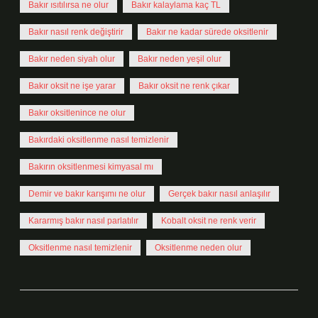
Bakır ısıtılırsa ne olur
Bakır kalaylama kaç TL
Bakır nasıl renk değiştirir
Bakır ne kadar sürede oksitlenir
Bakır neden siyah olur
Bakır neden yeşil olur
Bakır oksit ne işe yarar
Bakır oksit ne renk çıkar
Bakır oksitlenince ne olur
Bakırdaki oksitlenme nasıl temizlenir
Bakırın oksitlenmesi kimyasal mı
Demir ve bakır karışımı ne olur
Gerçek bakır nasıl anlaşılır
Kararmış bakır nasıl parlatılır
Kobalt oksit ne renk verir
Oksitlenme nasıl temizlenir
Oksitlenme neden olur