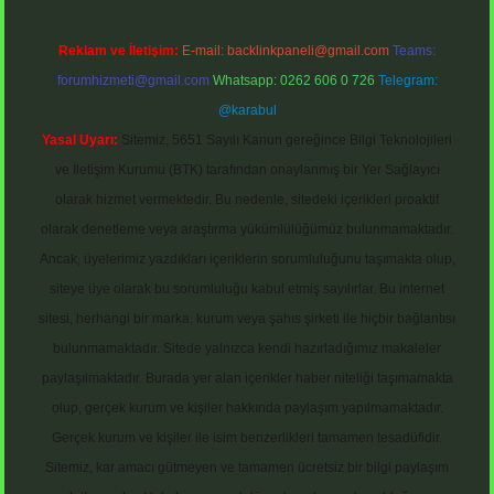
Reklam ve İletişim:
E-mail:
backlinkpaneli@gmail.com
Teams:
forumhizmeti@gmail.com
Whatsapp: 0262 606 0 726
Telegram:
@karabul
Yasal Uyarı:
Sitemiz, 5651 Sayılı Kanun gereğince Bilgi Teknolojileri
ve İletişim Kurumu (BTK) tarafından onaylanmış bir Yer Sağlayıcı
olarak hizmet vermektedir. Bu nedenle, sitedeki içerikleri proaktif
olarak denetleme veya araştırma yükümlülüğümüz bulunmamaktadır.
Ancak, üyelerimiz yazdıkları içeriklerin sorumluluğunu taşımakta olup,
siteye üye olarak bu sorumluluğu kabul etmiş sayılırlar. Bu internet
sitesi, herhangi bir marka, kurum veya şahıs şirketi ile hiçbir bağlantısı
bulunmamaktadır. Sitede yalnızca kendi hazırladığımız makaleler
paylaşılmaktadır. Burada yer alan içerikler haber niteliği taşımamakta
olup, gerçek kurum ve kişiler hakkında paylaşım yapılmamaktadır.
Gerçek kurum ve kişiler ile isim benzerlikleri tamamen tesadüfidir.
Sitemiz, kar amacı gütmeyen ve tamamen ücretsiz bir bilgi paylaşım