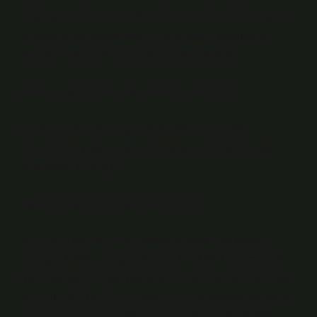
parçalar) ve elektrik sistemlerinin bileşenleri (manyetik
depolama ve gaz sensörleri) gibi çeşitli uygulama
alanları nedeniyle büyük önem taşımaktadır.
Bakır altına ne renk verir?
Gül Altın Sarı altının gül altına dönüşümü bakır
elementinin yoğun etkisi altında gerçekleşir. Rengi
neredeyse kırmızıdır.
Bakır ısıtılırsa ne olur?
3. Erime: Bakırın erime noktası nispeten yüksektir,
yaklaşık 1.984 santigrat derecedir (3.623 Fahrenheit).
Bu sıcaklığa ısıtıldığında bakır erir ve sıvı hale gelir. 30
Temmuz 20173. Erime: Bakırın erime noktası nispeten
yüksektir, yaklaşık 1.984 santigrat derecedir (3.623