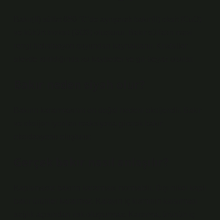
Bakır(II) sülfat 650 °C’de ayrışarak bakır(II) oksit (CuO)
ve kükürt trioksit (SO3) oluşturur. Bakır sülfatın mavi
rengi hidratasyon suyundan kaynaklanır. Kristaller
alevde ısıtıldığında su kaybeder ve gri-beyaz olurlar.
Bakır neden siyah olur?
Bakırın kararmasının en doğal nedeni oksijendir. Bakır
ve oksijen iyonları reaksiyona girerek bakır
oksidasyonu oluşturur.
Gerçek bakır nasıl anlaşılır?
Kaplamasız bakırın kararması normaldir. Dışı nikel kaplı
bakır ürünler kararmaz. Kalayın iç kısmının kararması
sağlık açısından risk oluşturmaz. Kararma, ürünün iç