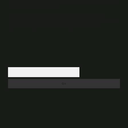
yazdıkları içeriklerin sorumluluğunu taşımakta olup, siteye üye olarak bu
sorumluluğu kabul etmiş sayılırlar.
Hukuka ve yasal düzenlemelere aykırı olduğunu düşündüğünüz
içerikleri,
backlinkpanelicomtr@gmail.com
adresine bildirmeniz halinde,
ilgili içerikler yasal süre içerisinde sitemizden kaldırılacaktır.
Arama