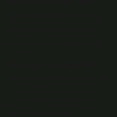
Felsefenin temeli nedir?
En kısa tanımıyla felsefe, entelektüel bir etkinlik ve
doğru ve tutarlı düşünmedir. Düşünme bilimi olarak
tanımlanan felsefenin temeli, soru sormakla başlar.
Sınırsız merak üzerine kurulu bir düşünme eylemi olan
felsefe, herhangi bir olguyu ve herhangi bir kavramı
öznesi olarak alabilir.
Felsefenin ana maddesi nedir?
Arkhe (ἀρχή) (Yunancada “başlangıç”, “ilk”, “ilk neden”
anlamına gelir) Batı felsefesinin ve Sokrates öncesi
antik Yunan felsefesinin en önemli kavramlarından
biridir. Genel olarak felsefe ve bilimin, özellikle de
fiziğin ana disiplini olarak kabul edilen metafiziğin
gelişiminde önemli bir rol oynamıştır.