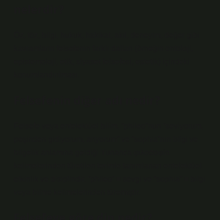
nelerdir?
Öz, töz, bilgi, hukuk, hakikat, akıl, deneyim, değer gibi
kavramların felsefenin farklı dalları (örneğin ontoloji,
epistemoloji, etik, siyaset felsefesi, estetik) içindeki
konumlandırılması.
Felsefenin diğer adı nedir?
Felsefe veya entelektüel bilim, “phileo”nun “seviyorum,
peşinden gidiyorum, arıyorum” ve “sophia”nın bilgi ve
bilgelik anlamına geldiği Yunanca φιλοσοφία
kelimelerinden türetilen terimle tanımlanan entelektüel
etkinlik ve disiplindir. “phileo” = sevgi ve “sophia” = bilgi
veya bilme kelimelerinden türemiştir.
Felsefeye göre din nedir?