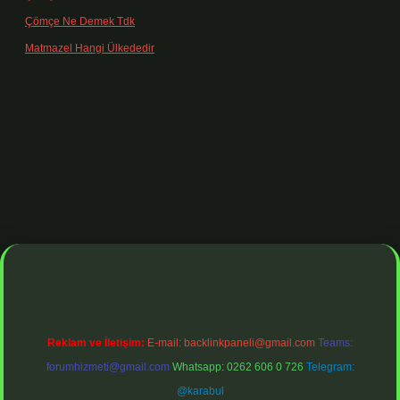
Çömçe Ne Demek Tdk
için
Filiz
Matmazel Hangi Ülkededir
için
admin
iş adresi
https://www.betexper.xyz/
betci bahis
betci giriş
https://be
Reklam ve İletişim:
E-mail:
backlinkpaneli@gmail.com
Teams:
forumhizmeti@gmail.com
Whatsapp: 0262 606 0 726
Telegram:
@karabul