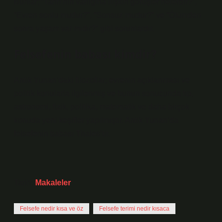
Bunlar; “Tanrı’nın varlığına ilişkin görüşler nelerdir?”,
“Evren sonlu mudur?”, “Sonsuz mudur?” ve “Ölümden
sonra yaşam var mıdır?” gibi sorunlardır.
Felsefenin babası kimdir?
Antik Yunan’daki filozoflar; evrenin açıklanması ve
politik konularla ilgilenmiş ve bunun sonucunda tıp,
astronomi, fizik, politika, matematik ve daha birçok
konuda yeni keşifler yapılmıştır. Antik Yunan’da
felsefenin babası Thales’tir.
Tarih:
Makaleler
Felsefe nedir kısa ve öz
Felsefe terimi nedir kısaca