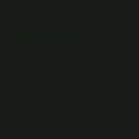
Felsefe; Var olan şeylerin varlığı, kaynağı, anlamı ve
nedeni hakkında düşünme eylemlerine dayanır. Bazı
görüşlere göre felsefe olmadan bilim mümkün değildir.
Felsefe nedir kısa ve öz?
Felsefe, antik Yunan toplumunda bir yaşam biçimi
haline geldi. Felsefe, bilgelik arayışı veya düşünme
sanatıdır. Antik çağlarda, filozof dediğimiz insanlar
belirli konularda fikirler geliştirdiler. Farklı dönemlerde
ve aynı dönemde bir konu için birkaç fikir ortaya
çıkabilir.
Felsefenin babası kimdir?
Antik Yunan’daki filozoflar; evrenin açıklanması ve