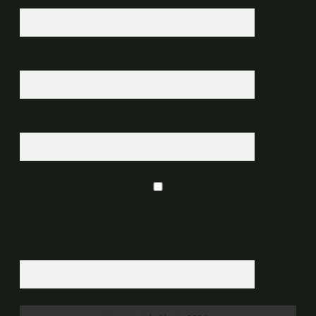
E-Posta*
Web Sitesi
Daha sonraki yorumlarımda kullanılması için adım, e-posta adresim ve
site adresim bu tarayıcıya kaydedilsin.
10 - 4 kaçtır?
*