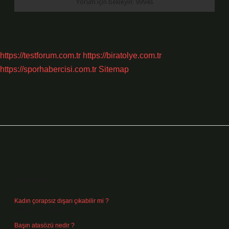
https://testforum.com.tr
https://biratolye.com.tr
https://sporhabercisi.com.tr
Sitemap
Sidebar
Son Yazılar
Kadın çorapsız dışarı çıkabilir mi ?
Ağustos 7, 2026
Başın atasözü nedir ?