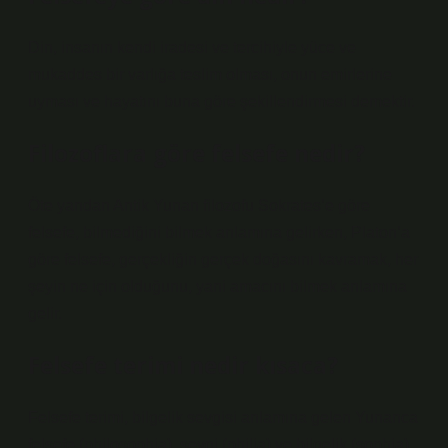
Din, insanın kendi iradesi ve tercihiyle yüce ve
mukaddes bir varlığa teslim olması, onun emirlerine
uyması ve hayatını buna göre şekillendirmesi demektir.
Filozoflara göre felsefe nedir?
Öte yandan Antik Yunan filozofu Sokrates’e göre
felsefe, bilmediğini bilmek anlamına gelirken, Platon’a
göre felsefe, gerçekliğin gerçek doğasını kavramak, her
şeyin ne için olduğunu, yani amacını bilmek anlamına
gelir.
Felsefe terimi nedir kısaca?
Felsefe terimi, bilgelik sevgisi anlamına gelen Yunanca
felsefe (philosophia), sevgi (philia) ve bilgelik (sophia)