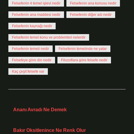
Felsefenin 4 temel işlevi nedir
Felsefenin ana konusu nedir
Felsefenin ana maddesi nedir
Felsefenin diğer adı nedir
Felsefenin kaynağı nedir
Felsefenin temel konu ve problemleri nelerdir
Felsefenin temeli nedir
Felsefenin temelinde ne yatar
Felsefeye göre din nedir
Filozoflara göre felsefe nedir
Kaç çeşit felsefe var
Önceki Yazı
Ananı Avradı Ne Demek
Sonraki Yazı
Bakır Oksitlenince Ne Renk Olur