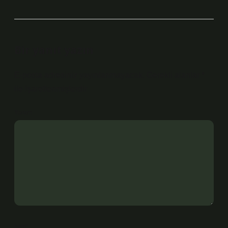
Bir yanıt yazın
E-posta adresiniz yayınlanmayacak.
Gerekli alanlar
*
ile işaretlenmişlerdir
Yorum
İsim*