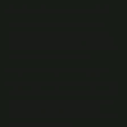
Felsefenin 3 temel alanı nedir?
Günümüzde akademik felsefenin başlıca dalları
şunlardır: Varlığın ve gerçekliğin doğasını en temel
düzeyde inceleyen metafizik, bilgi ve inancın doğasını
inceleyen epistemoloji, ahlakı inceleyen etik ve doğru
akıl yürütme kurallarını inceleyen mantık.
Felsefenin temelinde ne yatar?
Felsefenin kapsamına giren bazı konular (evren, insan)
aynı zamanda dinin kapsamına da girer. Her ikisinin de
genel amacı evreni ve insanı anlamak ve açıklamak.
Ancak yöntemleri farklıdır; felsefe akıl yoluyla
açıklarken, din vahiy yoluyla açıklar. Felsefenin temeli
ve kaynağı insan düşüncesidir.