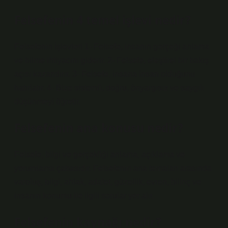
Felsefenin 4 temel işlevi nedir?
Felsefenin İşlevleri 1- Felsefe, insanın gerçeği anlama
ve bilme ihtiyacını giderir. 2- Felsefe, eleştirel bir bakış
açısı kazandırır. 3- Felsefe, insana insan olduğunu
hatırlatır. 4- Bize sistemli, doğru, önyargısız ve saygılı
düşünmeyi öğretir.
Felsefenin ana konusu nedir?
Felsefe, bilgi ve gerçekliği anlama, açıklama ve
yorumlama çabasıdır. Felsefenin ana temaları arasında
varoluş, bilgi, ahlak, adalet, güzellik, evren, bilinç ve
insanın konumu ile ilgili sorular yer alır.
Felsefenin kaynağı nedir?