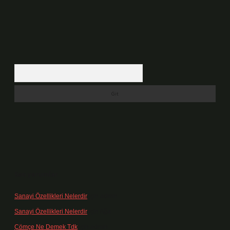
Arama
Son yorumlar
Sanayi Özellikleri Nelerdir
için
admin
Sanayi Özellikleri Nelerdir
için
Ağa
Çömçe Ne Demek Tdk
için
admin