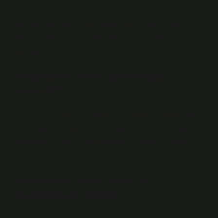
kelimelerinin birleşiminden türemiştir. Felsefi
düşünürlere filozof (philosophos) denir. Bir filozof,
insanı ilgilendiren tüm alanlarda fikirler üreterek
gerçeği arayan kişidir.
Felsefenin temel kavramları
nelerdir?
Öz, töz, bilgi, hukuk, hakikat, akıl, deneyim, değer gibi
kavramların felsefenin farklı dalları (örneğin ontoloji,
epistemoloji, etik, siyaset felsefesi, estetik) içindeki
konumlandırılması.
Felsefenin temel konu ve
problemleri nelerdir?