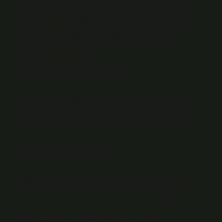
politik konularla ilgilenmiş ve bunun sonucunda tıp,
astronomi, fizik, politika, matematik ve daha birçok
konuda yeni keşifler yapılmıştır. Antik Yunan’da
felsefenin babası Thales’tir.
Kaç çeşit felsefe var?
Varlık felsefesi, bilgi felsefesi, bilim felsefesi, ahlak
felsefesi, siyaset felsefesi, sanat felsefesi gibi temel
araştırma alanları vardır.
İlk filozof kimdir?
Felsefe tarihinin bilinen ilk filozofu olan Thales’in
Anadolu topraklarından gelmesi tesadüf değildir.
Felsefenin temel kavramları