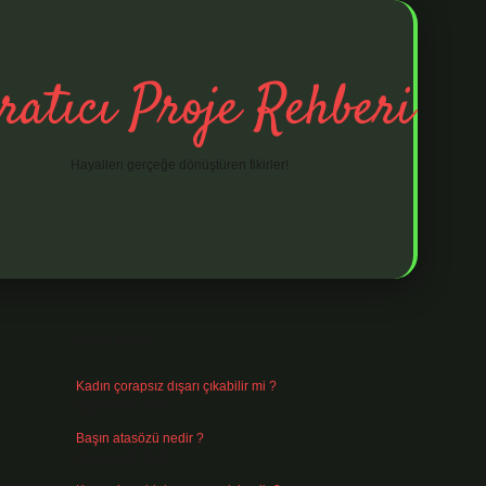
ratıcı Proje Rehberi
Hayalleri gerçeğe dönüştüren fikirler!
Sidebar
ilbet mobil giriş
ilbet giriş
piabella giriş a
Son Yazılar
Kadın çorapsız dışarı çıkabilir mi ?
Ağustos 7, 2026
Başın atasözü nedir ?
Ağustos 6, 2026