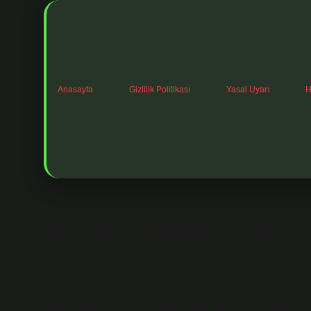
Anasayfa
Gizlilik Politikası
Yasal Uyarı
H
Icardi neden çıktı ?
Tarih: Mayıs 26, 2026
Aşkın Olayım Kim Yaz