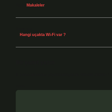
Tarih:
Makaleler
Önceki Yazı
Hangi uçakta Wi-Fi var ?
Bir yanıt yazın
E-posta adresiniz yayınlanmayacak.
Gerekli alanlar
*
i
Yorum