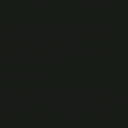
rlerken veya Beşiktaş sahilinde yürürken gördüğüm insanlar
aylaştırıyor. Sokakta bir kadının işyerinde maruz kaldığı
 mücadelelerini gözlemlediğim anlar, bir yazının veya şarkının
şte bu perspektifle, “Aşkın Olayım kim yazdı?” sorusunu
sinde incelemek oldukça öğretici.
lumsal Cinsiyet
erdiği dil ve mesajlar, toplumsal cinsiyet rollerine dair ipuçları
rneklerden biri, bir grup genç kadının işyerinde şiddet ve taciz
antik ifadelerin bazen cinsiyetçi kalıpları pekiştirdiğini
i gösterilmesi, toplumsal cinsiyet normlarını destekleyebiliyor.
rkının yazarı kim olursa olsun, mesajları dinleyenlerin