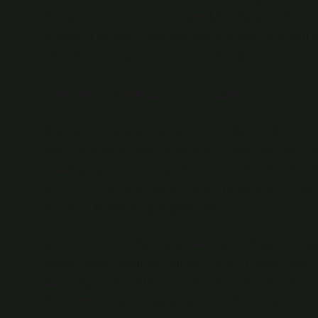
deneyimlerini şekillendirebiliyor. Metroda yanımda otu
fedakarlık yapıyor, erkek hep kontrol ediyor” gibi yoru
stereotiplerini yaymanın küçük bir örneği.
Çeşitlilik ve Aşkın Olayım Kim Y
İstanbul’un sokaklarında, farklı etnik kökenlerden ve ci
çeşitlilik içindeki insan deneyimlerini nasıl etkiliyor?
arkadaşın şarkı üzerine yaptığı sohbeti dinledim. Biri, 
kendimi orada bulamıyorum” dedi. Bu, şarkıların çoğunluk
kimlikleri kapsamadığını gösteriyor.
Çeşitlilik perspektifiyle bakarsak, “Aşkın Olayım kim y
sözleri, hangi toplumsal grupların kendini ifade edebild
adalet açısından, bu tür içeriklerin farklı kimlikler ve 
demokratik bir alan oluşturmasına yardımcı olabilir.