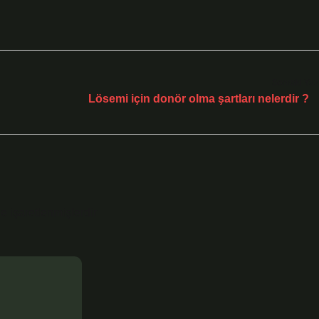
Sonraki Yaz
Lösemi için donör olma şartları nelerdir ?
le işaretlenmişlerdir