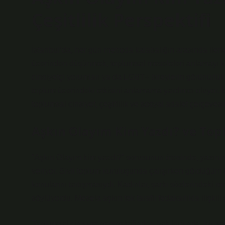
Çeşitlilik Perspektifi
İstanbul’da, her gün metroda kalabalığın arasında ile
üzerinden düşünmek, toplumsal meseleleri anlamayı kol
cinsiyetçi yorumları ya da LGBT+ bireylerin görünürlük
toplum üzerindeki etkisini anlamama yardımcı oluyor. İ
toplumsal cinsiyet, çeşitlilik ve sosyal adalet çerçeve
Aşkın Olayım Kim Yazdı? ve Top
“Aşkın Olayım kim yazdı?” sorusunun ötesinde, yazının iç
veriyor. Sivil toplum kuruluşunda çalışırken gördüğüm ö
konularını tartışmasıydı. Kadınlar, şarkı sözlerindeki rom
söylüyordu. Mesela aşkın tek taraflı fedakarlıkla ilişkil
Toplumsal cinsiyet perspektifinden bakıldığında, bir şa