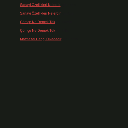
Sanayi Özellikleri Nelerdir
için
admin
Sanayi Özellikleri Nelerdir
için
Ağa
Çömçe Ne Demek Tdk
için
admin
Çömçe Ne Demek Tdk
için
Filiz
Matmazel Hangi Ülkededir
için
admin
.
e