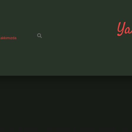
Ya
akkımızda
dı? Toplumsal Cinsiyet ve