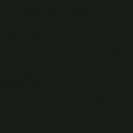
ın kimin tarafından üretildiğini öğrenmenin ötesinde, toplumsal
eme getiriyor. İstanbul sokaklarında, toplu taşımada ve işyerinde
n farklı gruplar üzerinde farklı etkiler yaratabileceğini
ve kapsayıcı olmayan dil, belirli grupları görünmez kılabilir. Öte
lınması, farklı kimliklerin kendini ifade edebilmesini sağlayabilir
sun, yorumlamak ve eleştirel gözle değerlendirmek toplumsal
den bakarak “Aşkın Olayım kim yazdı?” sorusunu tartışmak, sadec
ama etkili bir pratiği.
ylaşmak gerçekten güzeldi. Bir sonraki yazımızda görüşmek