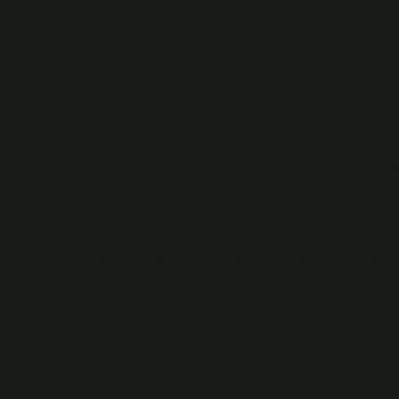
“Aşkın Olayım kim yazdı?” sorusu, yazının ya da şarkın
cinsiyet, çeşitlilik ve sosyal adalet perspektifini günd
gözlemlediğim insan deneyimleri, bu şarkının veya yazını
gösteriyor.
Toplumsal cinsiyet rolleri, heteronormatif bakış açıları 
yandan, sözlerin ve mesajların dikkatli bir şekilde ele a
Bu açıdan, şarkının veya yazının yazarı kim olursa ol
farkındalık açısından büyük önem taşıyor.
İstanbul gibi çok sesli bir şehirde, her bireyin gözün
bir merak değil, aynı zamanda toplumsal adaletin küçük 
Atekyapi okurlarıyla “Icardi neden çıktı” konusunu pa
üzere!