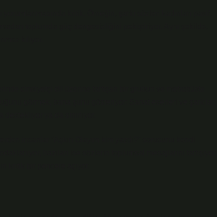
in yorumlanmasında kritik. Örneğin, şarkı sözleri kadınları pasif,
olmadan toplumda güç dengesizliğini pekiştiriyor. Aynı şekilde,
nmez kılıyor.
rinde cinsiyetçi dil üzerine tartışan bir grubun ve metrobüste
lduğunu görmek, bana şunu gösteriyor: Sanat eserleri ve şarkılar,
destekliyor ya da sınırlıyor.
iklerden insanlar “Aşkın Olayım kim yazdı?” sorusunu kendi
aklanıyor, bazıları ise sözlerin toplumsal mesajlarını tartışıyor.
n kritik bir pencere açıyor.