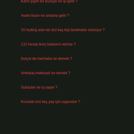
Karnı şişen bir kuzuya ne iyi gelir ?
Ağustos 5, 2026
Avam lisanı ne anlama gelir ?
Ağustos 4, 2026
10 reyting alan bir dizi kaç kişi tarafından izleniyor ?
Ağustos 3, 2026
131 hesap borç bakiyesi verirse ?
Ağustos 3, 2026
İsviçre’de merhaba ne demek ?
Temmuz 30, 2026
Ambalaj materyali ne demek ?
Temmuz 29, 2026
Subaylar ne iş yapar ?
Temmuz 28, 2026
Kozalak özü kaç yaş için uygundur ?
Temmuz 26, 2026