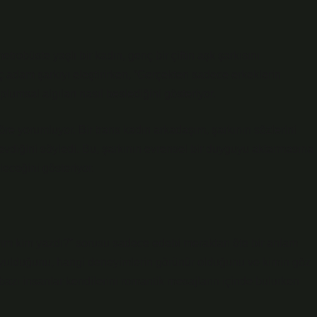
robüste yaşlı bir kadın, genç bir çiftin aşk şarkısını
 adam şarkıyı eleştirirken, “Gerçekten sadece erkeklerin
lumsal algıları nasıl beslediğini gösteriyor.
öre yorumluyor. Bir trans kadın arkadaşım, şarkının sözlerini
diğini söyledi. Bu, şarkının evrensel bir duyguyu aktarmasına
ileceğini gösteriyor.
yım kim yazdı?” sorusu sadece edebi meraktan öte bir anlam
 duyulduğunu, hangi deneyimlerin görünür olduğunu ve kimin göz
bazı insanlar kendilerini romantik mesajların içinde bulurken