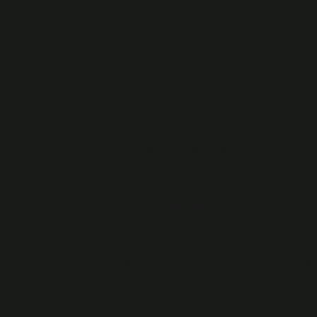
Sokakta Gözlemlerim
Toplu taşımada gözlemlediklerim de ilginç. Bir sabah met
paylaşmasını kıskanır gibi gülüyor, ama yanındaki genç
gözünden yazılmış” dedi. Bu küçük sahne, şarkıların top
Benim işyerimde ise gençler şarkıyı kendi ilişkilerine g
heteroseksüel çerçevede bulduğunu ama melodisini sev
rağmen, bazı mesajlarının belirli grupları dışlayıcı olab
Sosyal Adalet Perspektifi
Sosyal adalet çerçevesinden bakıldığında, “Aşkın Ola
taşıyor. Yazının veya şarkının içeriği, hangi seslerin
ardı edildiğini ortaya koyuyor. Sokakta gördüğüm gibi, 
bazıları kendini dışlanmış hissediyor.