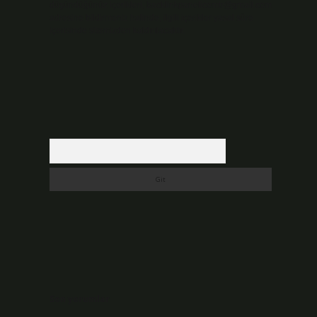
düşündüğünüz içerikleri,
backlinkpanelicomtr@gmail.com
adresine bildirmeniz halinde, ilgili içerikler yasal süre
içerisinde sitemizden kaldırılacaktır.
Arama
Son yorumlar