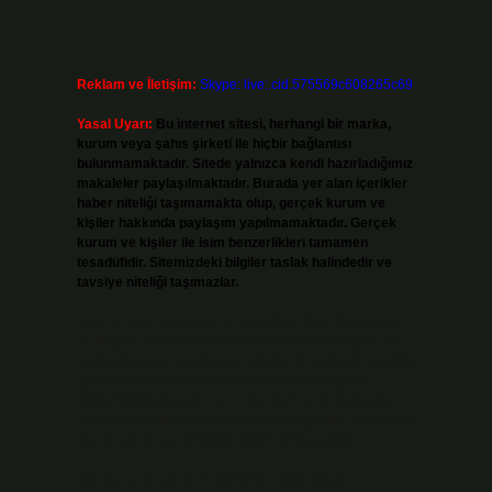
Reklam ve İletişim:
Skype: live:.cid.575569c608265c69
Yasal Uyarı:
Bu internet sitesi, herhangi bir marka,
kurum veya şahıs şirketi ile hiçbir bağlantısı
bulunmamaktadır. Sitede yalnızca kendi hazırladığımız
makaleler paylaşılmaktadır. Burada yer alan içerikler
haber niteliği taşımamakta olup, gerçek kurum ve
kişiler hakkında paylaşım yapılmamaktadır. Gerçek
kurum ve kişiler ile isim benzerlikleri tamamen
tesadüfidir. Sitemizdeki bilgiler taslak halindedir ve
tavsiye niteliği taşımazlar.
Sitemiz, 5651 Sayılı Kanun gereğince Bilgi Teknolojileri
ve İletişim Kurumu (BTK) tarafından onaylanmış bir Yer
Sağlayıcı olarak hizmet vermektedir. Bu nedenle, sitedeki
içerikleri proaktif olarak denetleme veya araştırma
yükümlülüğümüz bulunmamaktadır. Ancak, üyelerimiz
yazdıkları içeriklerin sorumluluğunu taşımakta olup, siteye
üye olarak bu sorumluluğu kabul etmiş sayılırlar.
Hukuka ve yasal düzenlemelere aykırı olduğunu