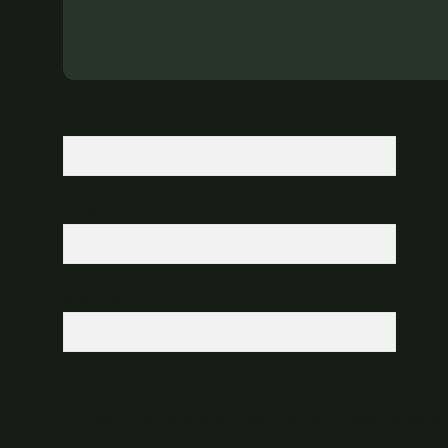
İsim*
E-Posta*
Web Sitesi
Daha sonraki yorumlarımda kullanılması için adım, e-posta adresim ve s