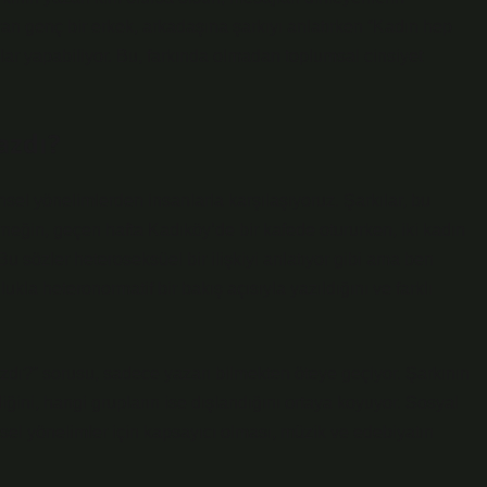
ran genç bir erkek, arkadaşına şarkıyı anlatırken “Kadın hep
mlar yapabiliyor. Bu, farkında olmadan toplumsal cinsiyet
azdı?
nsel yönelimlerden insanlarla karşılaşıyoruz. Şarkılar, bu
 Örneğin, geçen hafta Kadıköy’de bir kafede otururken, iki kadın
“Bu sözler heteroseksüel bir ilişkiyi anlatıyor gibi ama ben
la heteronormatif bir bakış açısıyla yazıldığını ve farklı
azdı?” sorusu, sadece yazarı bilmekten öteye geçiyor. Şarkının
iğini, hangi grupların ise dışlandığını ortaya koyuyor. Sosyal
cinsel yönelimler için kapsayıcı olması, müzik ve edebiyatın