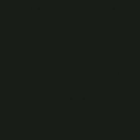
Toplumsal cinsiyet eşitliği ve çeşitlilik, sanat eserlerin
erkekleri aktif olarak gösteriyorsa, bu mesaj farkında 
LGBT+ bireylerin varlığına yer verilmemesi, onları görü
Günlük Hayatta Bağlantılar
Sokakta yürürken bir köşe kafede iki genç kadının, işye
şarkı sözlerini eleştiren bir adamın aynı şehirde var o
toplumsal deneyimleri şekillendiriyor ve çoğulculuğu ya 
İstanbul’un karmaşasında, farklı yaş, cinsiyet ve kiml
deneyimleriyle yorumluyor. Bazısı şarkının melodisine od
Bu çok seslilik, toplumun farklı katmanlarını anlamak içi
Sonuç