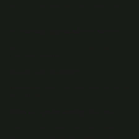
İngilizce Sözlükte “Ailem” teriminin anlamları: 2 sonuç
ailem.
Kız kardeş ingilizcede ne demek?
İngilizce Sözlükte “Kardeş” teriminin anlamları İngilizce:
13 Sonuçlar Kardeş İde.
Küçük aile ne denir?
Bu küçük anne, baba ve evli çocuk aileleri çekirdek aile
olarak adlandırılır.
Baba bir işe öz kardeş olur mu?
Sadece bir baba bir erkek kardeşin erkek kardeşidir,
sadece anne bir erkek kardeşinin kardeşidir. Hem