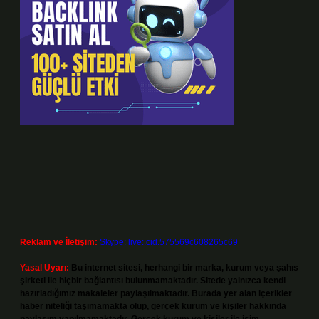
Reklam ve İletişim:
Skype: live:.cid.575569c608265c69
Yasal Uyarı:
Bu internet sitesi, herhangi bir marka, kurum veya şahıs
şirketi ile hiçbir bağlantısı bulunmamaktadır. Sitede yalnızca kendi
hazırladığımız makaleler paylaşılmaktadır. Burada yer alan içerikler
haber niteliği taşımamakta olup, gerçek kurum ve kişiler hakkında