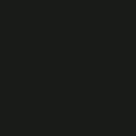
anneleri hem de babaları kardeşlerinde kendi
kardeşleridir. Kan bağı olmayan erkek kardeşin tempo.
Örneğin, evlat edinilirler ve üvey babanın çocuğu yarım
erkek kardeştir.
Father’ın Türkçesi ne?
Türk İngiliz Sözlüğü’nde “baba” teriminin anlamları: 46
Sonuç Kategorisi 6genelbaba Dr. Express Mkel’in
babası için sempati dolu. Dr. Malel’in babasının acısını
paylaştığımızı ifade etmek istiyorum. Daha fazla
Sentnes7GenelAllah8GenelBani54 Hattı
İngilizce aile nasıl okunur?
Fam (aile) i.