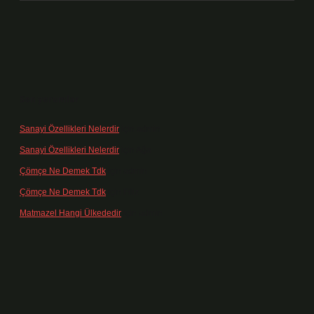
Son yorumlar
Sanayi Özellikleri Nelerdir
için
admin
Sanayi Özellikleri Nelerdir
için
Ağa
Çömçe Ne Demek Tdk
için
admin
Çömçe Ne Demek Tdk
için
Filiz
Matmazel Hangi Ülkededir
için
admin