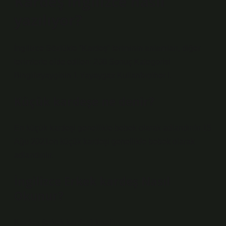
Kardeş ingilizce nasıl
yazılıyor?
İngilizce Sözlükte “Kardeş” teriminin anlamları, diğer
terimlerle elde edilen: 208 Sonuç Kategorisi
Bingilizyayginin 1 Yayaygaz Kullanbrother I.
Küçük kardeşe ne denir?
En küçük kardeşi genellikle bebek olarak adlandırılır.15
Ağu 2021en küçük kardeşi genellikle bebek olarak
adlandırılır.
İngilizce Erkek kardeş Nasıl
Okunur?
Kardeş (erkek kardeş) kısaltın.