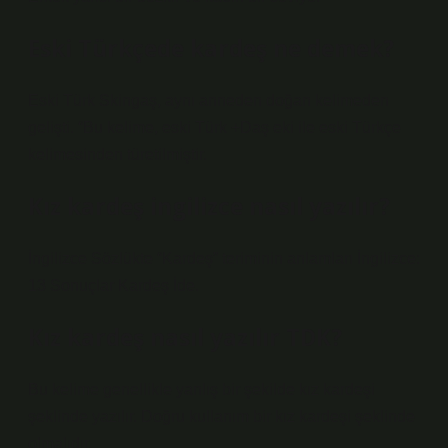
Eski Türkçede kardeş ne demek?
Eski Türk Skingaş, aynı anneden doğan kelimeden
gelişti. “Bu kelime, eski Türk +Daş eki ile eski Türkçe
kelimesinden türetilmiştir.
Kız kardeş ingilizce nasıl yazılır?
İngilizce Sözlükte “Kardeş” teriminin anlamları İngilizce:
13 Sonuçlar Kardeş İde.
Kız kardeş nasıl yazılır TDK?
Bu kelime genellikle yanlış bir şekilde kız kardeşi
şeklinde yazılır. Doğru kullanım bir kız kardeşi şeklinde
olmalıdır.