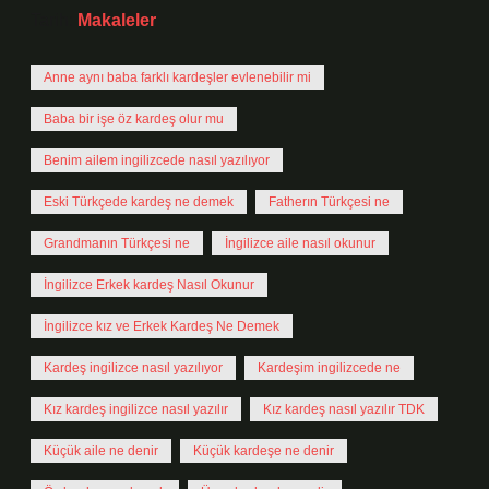
Tarih:
Makaleler
Anne aynı baba farklı kardeşler evlenebilir mi
Baba bir işe öz kardeş olur mu
Benim ailem ingilizcede nasıl yazılıyor
Eski Türkçede kardeş ne demek
Fatherın Türkçesi ne
Grandmanın Türkçesi ne
İngilizce aile nasıl okunur
İngilizce Erkek kardeş Nasıl Okunur
İngilizce kız ve Erkek Kardeş Ne Demek
Kardeş ingilizce nasıl yazılıyor
Kardeşim ingilizcede ne
Kız kardeş ingilizce nasıl yazılır
Kız kardeş nasıl yazılır TDK
Küçük aile ne denir
Küçük kardeşe ne denir