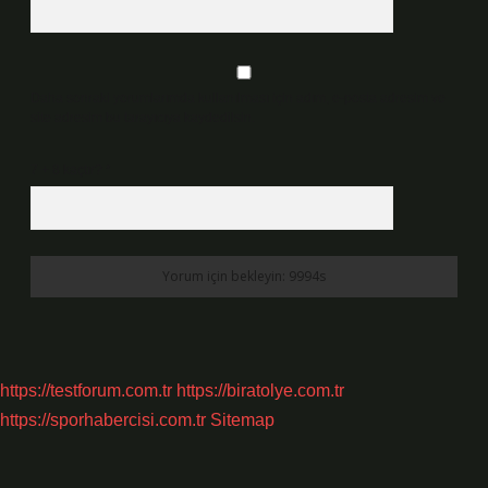
Daha sonraki yorumlarımda kullanılması için adım, e-posta adresim ve
site adresim bu tarayıcıya kaydedilsin.
7 + 8 kaçtır?
*
https://testforum.com.tr
https://biratolye.com.tr
https://sporhabercisi.com.tr
Sitemap