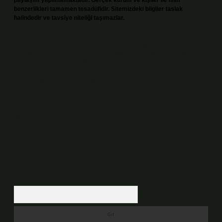
paylaşım yapılmamaktadır. Gerçek kurum ve kişiler ile isim
benzerlikleri tamamen tesadüfidir. Sitemizdeki bilgiler taslak
halindedir ve tavsiye niteliği taşımazlar.
Sitemiz, 5651 Sayılı Kanun gereğince Bilgi Teknolojileri ve İletişim
Kurumu (BTK) tarafından onaylanmış bir Yer Sağlayıcı olarak hizmet
vermektedir. Bu nedenle, sitedeki içerikleri proaktif olarak denetleme
veya araştırma yükümlülüğümüz bulunmamaktadır. Ancak, üyelerimiz
yazdıkları içeriklerin sorumluluğunu taşımakta olup, siteye üye olarak bu
sorumluluğu kabul etmiş sayılırlar.
Hukuka ve yasal düzenlemelere aykırı olduğunu düşündüğünüz
içerikleri,
backlinkpanelicomtr@gmail.com
adresine bildirmeniz halinde,
ilgili içerikler yasal süre içerisinde sitemizden kaldırılacaktır.
Arama