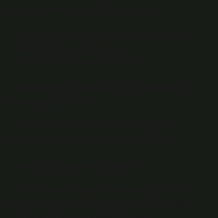
Grandma’nın Türkçesi ne?
İngilizce Sözlükteki “Büyükanne” teriminin anlamları
diğer terimlerle kazandı: 3 Sonuç
Urbanturkça1genelbuyuk/Brain/Breat
Anne aynı baba farklı kardeşler
evlenebilir mi?
HAYIR. Evlenmemelisin çünkü sen adımlarsın.
Evlenmemelisin çünkü yarım erkek kardeşsin.
Üvey kız kardeş nedir?
Benlik, evlilikle birleşen iki farklı aileden çocuklardır.
Erkek üvey baba bir üvey anne ve kadın üvey sudur.
Erkek yarısı bir bozkır ve kadın bir seviye.