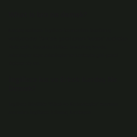
What is bro ne demek?
Kardeş kelimesi İngilizce kelimesinin kısaltılmış
versiyonudur. Türk’teki genel anlam “kardeş” tarafından
ifade edilir. Bununla birlikte, kısaltılmış formla,
arkadaşlar veya arkadaşlar ve kardeşler gibi genel
ifadeler de alır.
İngilizce kız ve Erkek Kardeş Ne
Demek?
İngilizce Sözlükte “Erkek ve Kızkardeşler” teriminin
anlamları İngilizce: 1 Sonuç Kardeşler.