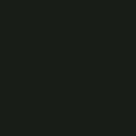
Öz kardeş ne demek?
Aynı ebeveynden gelenlere kendi kendine kurban
denir. Kısmen aynı ebeveynler tarafından, ana kardeş
(aynı anneler, babaları farklıdır) veya bir baba kardeş
olarak adlandırılır (babaları aynı, anneleri farklıdır).
Farklı ebeveynlerden gelenlere üvey kardeş denir.
Kardeşim ingilizcede ne?
İngilizce Sözlükte “Kardeş” teriminin anlamları İngilizce:
6 Sonuç Kardeşim Expr.
Benim ailem ingilizcede nasıl
yazılıyor?