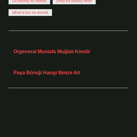
Öz kardeş ne demek
Üvey kız kardeş nedir
What is bro ne demek
Önceki Yazı
Orgeneral Mustafa Muğlalı Kimdir
Sonraki Yazı
Paşa Böreği Hangi Ilimize Ait
Bir yanıt yazın
E-posta adresiniz yayınlanmayacak.
Gerekli alanlar
*
ile işaretlenmişlerdir