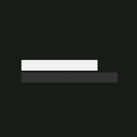
düşündüğünüz içerikleri,
backlinkpanelicomtr@gmail.com
adresine bildirmeniz halinde, ilgili içerikler yasal süre
içerisinde sitemizden kaldırılacaktır.
Arama
n
Son yorumlar