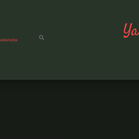
Ya
akkımızda
mize Ait