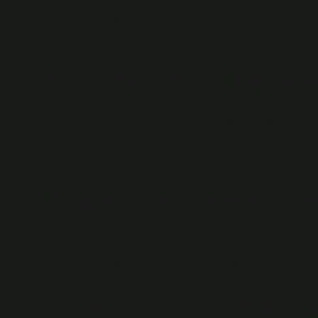
Beslenme Değerleri Perfectori 550 %.30 GÜNLÜK D
Kolesterol%3.53 mg1 sodyum49.
Bir tane börek kaç kal
Yüksek kalorili miktarlara sahip hamur işleri un, yağ, sü
miktarlarındaki malzemelere bağlı olarak değişir. Hamur
bisküvilerinde 262 kalori ile 259 kalori vardır.
Aydın’ın en meşhur y
Aydin’in Aydin bölgesinin yerel lezzetlerinin ünlü arom
ve lezzetlerinden biri, zirvenin arasında ceviz, kayışlar,
Börek nerenin meşhu