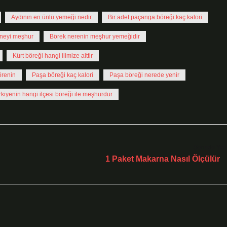
Aydının en ünlü yemeği nedir
Bir adet paçanga böreği kaç kalori
neyi meşhur
Börek nerenin meşhur yemeğidir
Kürt böreği hangi ilimize aittir
örenin
Paşa böreği kaç kalori
Paşa böreği nerede yenir
rkiyenin hangi ilçesi böreği ile meşhurdur
Sonraki Yaz
1 Paket Makarna Nasıl Ölçülür