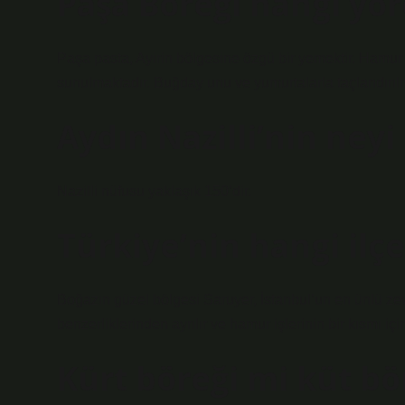
Paşa Böreği hangi yö
Paşa pasta, Ayirin bölgesine özgü bir yemektir. Hamur
sunulmaktadır. Buğday unu ve yumurtalarla taçlandırılmı
Aydın Nazilli’nin ney
Nazilli nüfusu yaklaşık 150’dir.
Türkiye’nin hangi ilç
Boğazın güzel bölgesi Saruyer, İstanbul’un en ünlü zevk
benzerliklerinden ayrılır ve hamur işlerinin bir kısmı iç
Kürt böreği mi küt bö