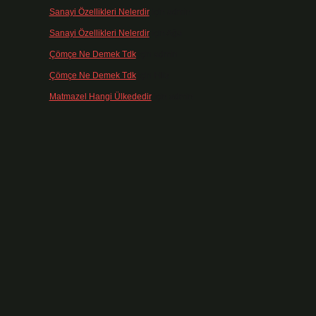
Sanayi Özellikleri Nelerdir
için
admin
Sanayi Özellikleri Nelerdir
için
Ağa
Çömçe Ne Demek Tdk
için
admin
Çömçe Ne Demek Tdk
için
Filiz
Matmazel Hangi Ülkededir
için
admin