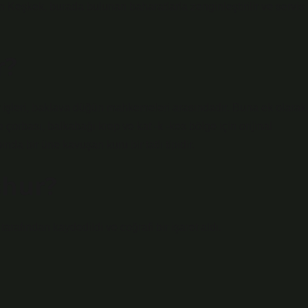
n Keşkek, burada bulunan baharatlarla zenginleştirilir ve servis
r?
r işleri, baklava düğün mahkemeleri arasındadır. Buna ek olarak
 çorbası, balkabağı krep ve kat -k -kes bölge için orijinal
da bir üne kavuşan kuru bir tatlı tipidir.
şhur?
rafından kaydedildi ve coğrafi bir işaret aldı.