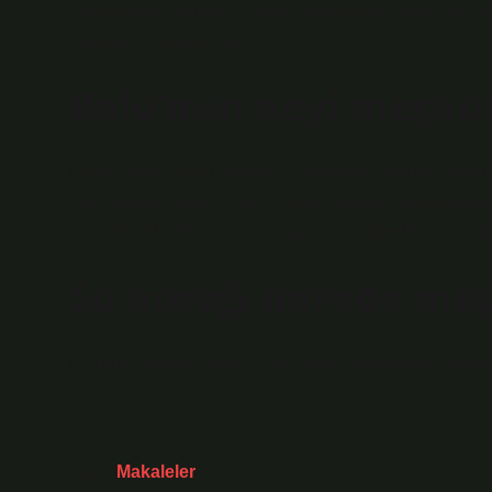
malzemeleri buğday ve etten oluşur. Uzun süre pişirile
yaparken tereyağı satar.
Bolu’nun neyi meşhu
Plato çorbası, dolu yaprak, et beslemesi, şefkat, hamu
kedi lavabo, pascha pirinci, ceviz -donut, yoğurt fasulye
yiyeceklerdir. Mudurnus Sarayı Halva, kendini ülke çapın
Su böreği nerede me
Erzurum Water Pastresi Türk Patent ve Markalı Enstitü ta
Tarih:
Makaleler