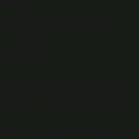
renin?
 işi olmasına rağmen, isim bölgede ana ders olarak
ş hamur tavada kızartılır. Kızarmış hamur et suyuna batırılmıştır
i meşhur?
esi böreği ile meşhurdur?
lerinden biridir. Saruyer bisküvi, fıstık ve kuş üzümü ekleyerek
in Saruyer’in yollarındaki insanları azaltma gücüne sahiptir.
reği mi hangisi doğru?