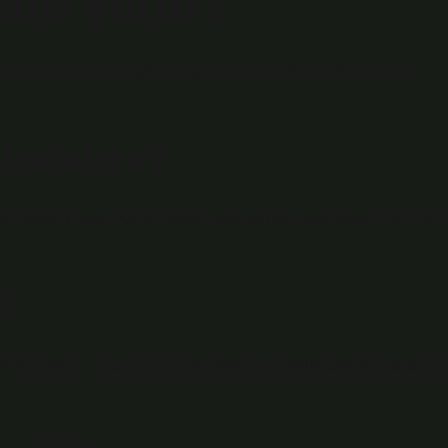
ede yenir?
 ve et ile hazırlanır. Aydin’in gastronomisinde çok önemli bir
ize aittir?
rt köyü Bilekeli Kürtler tarafından genişlemesi nedeniyle “Kürt
i?
 kcal kalori, 1 porsiyon (orta) 180 gram tavuk pascha -pascha