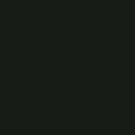
EĞER ** Toplam Yağ%2.55 G4 Sabit Yağ%1,14 G6
ori?
t ve yumurta gibi yiyecekler içerir. Ayrıca hamur işlerinin kalori
alarda bir kısmı peynir, kıyılmış ette 280 kalori ve patates
emeği nedir?
aları Türkiye’de ünlü oldu. Ayirin’in en ünlü yerel yemeklerinde
 yoğurt kızartması içerir.
r yemeğidir?