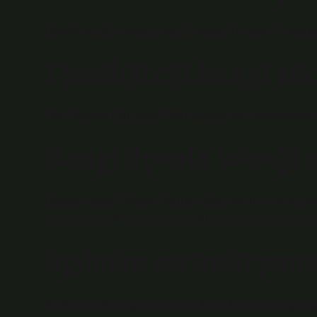
Börekülke (S) Levant, Arap Dünyası, Türkiye, Güneyd
Tava böreği hangi yör
Pan Pastresi (Bu pasta Ordu bölgesinden seveceksini
Hangi ilçenin böreği
Boğazın güzel bölgesi Saruyer, İstanbul’un en ünlü zevk
benzerliklerinden ayrılır ve hamur işlerinin bir kısmı iç
Aydın’ın en ünlü yem
Kevkek: Aydin’in geleneksel tadı, bir festivalin başlang