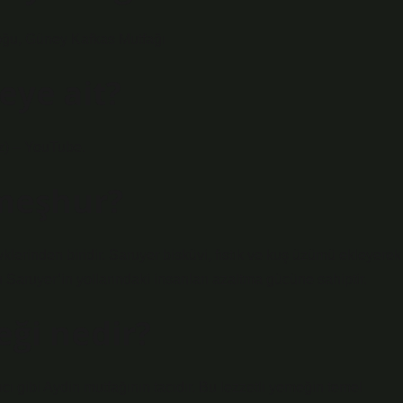
oğu, Güney Kafkas Mutfağı
eye ait?
z) – YouTube.
 meşhur?
lerinden biridir. Saruyer bisküvi, fıstık ve kuş üzümü ekleyerek
in Saruyer’in yollarındaki insanları azaltma gücüne sahiptir.
eği nedir?
ıcı gibi Aydin mutfağının tacıdır. Bu lezzetli yemeğin temel