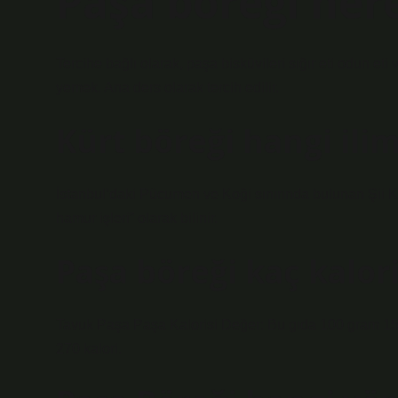
Paşa böreği ner
Tercihe bağlı olarak, paşa bisküvileri sığır eti odun eti
yemek. Ana ders olarak tercih edilir.
Kürt böreği hangi ilim
İstanbul’daki Pücumen ve Koği sınırında bulunan Şii Kü
hamur işleri” olarak bilinir.
Paşa böreği kaç kalor
Tavuk Paşa Paşa Kalorisi Değer: Bu gıda 100 gram 150
270 kalori.