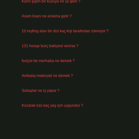
Karnı şişen bir kuzuya ne iyi gelir ?
Ağustos 5, 2026
Avam lisanı ne anlama gelir ?
Ağustos 4, 2026
10 reyting alan bir dizi kaç kişi tarafından izleniyor ?
Ağustos 3, 2026
131 hesap borç bakiyesi verirse ?
Ağustos 3, 2026
İsviçre’de merhaba ne demek ?
Temmuz 30, 2026
Ambalaj materyali ne demek ?
Temmuz 29, 2026
Subaylar ne iş yapar ?
Temmuz 28, 2026
Kozalak özü kaç yaş için uygundur ?
Temmuz 26, 2026