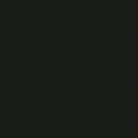
12 Eylül döneminde “Kürt” adı yasaklandı çünkü “basit bi
Herhangi bir yazılı kaynakta bahsedilmemesine rağmen, “
Hangi ilimiz böreği i
Yiyecek: Erzurum’da su bisküvi yağı ile hazırlanan hamu
tarafından yazılan Şeflerin Koruma Kitabı’nda (Melceü’
Bir adet paçanga böre
Paçanga Bisküvi Kalori Değeri: Bu yemeğin 100 gramınd
pausanga bisküvi 504 kalori.
Bir puf böreği kaç kal