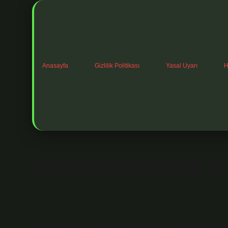
Anasayfa
Gizlilik Politikası
Yasal Uyarı
H
Paşa Böreği Hangi Ili
Tarih: Mart 26, 2025