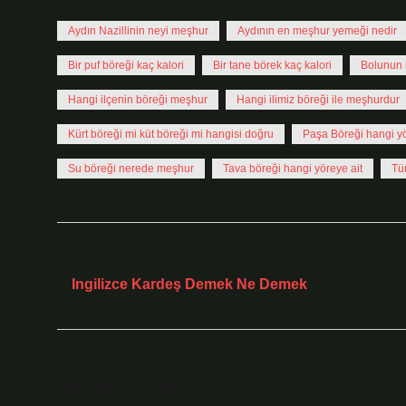
Aydın Nazillinin neyi meşhur
Aydının en meşhur yemeği nedir
Bir puf böreği kaç kalori
Bir tane börek kaç kalori
Bolunun 
Hangi ilçenin böreği meşhur
Hangi ilimiz böreği ile meşhurdur
Kürt böreği mi küt böreği mi hangisi doğru
Paşa Böreği hangi y
Su böreği nerede meşhur
Tava böreği hangi yöreye ait
Tü
Önceki Yazı
Ingilizce Kardeş Demek Ne Demek
Bir yanıt yazın