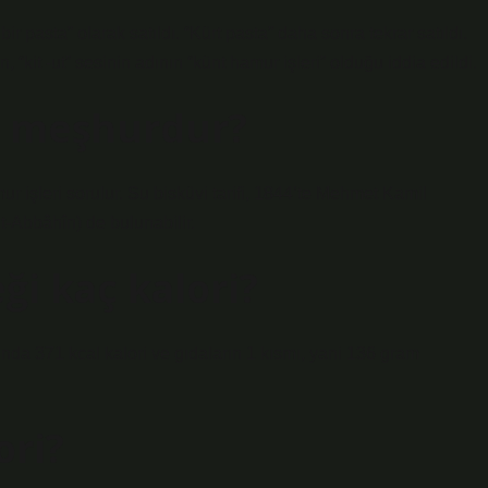
r pasta” olarak satıldı. “Kürt pasta” daha sonra tekrar satıldı.
kit -ut” sesinin adının “künt hamur işleri” olduğu iddia edildi.
le meşhurdur?
r işleri sorulur. Su bisküvi tarifi, 1844’te Mehmet Kamil
t-Abbâhîn) de bulunabilir.
ği kaç kalori?
a 371 kcal kalori ve gıdaların 1 kısmı, yani 136 gram
ori?