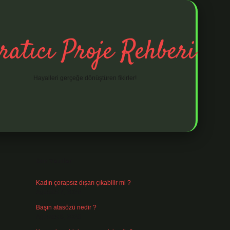
ratıcı Proje Rehberi
Hayalleri gerçeğe dönüştüren fikirler!
Sidebar
ilbet mobil giriş
ilbet giriş
piabella giriş adr
Son Yazılar
Kadın çorapsız dışarı çıkabilir mi ?
Ağustos 7, 2026
Başın atasözü nedir ?
Ağustos 6, 2026