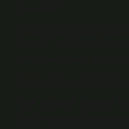
kazanır?
Kitap okumak düşünme ve analitik becerileri geliştirirk
zenginleştirir. Bu nedenle, kitap okumayı alışkanlık 
faydalar sunar. Empati becerileri artar. Kelime dağarcığı
Kitap okumak zeki ya
Edinburgh Üniversitesi’ndeki araştırmacılar tarafında
eleştirel düşünme gibi bilişsel becerileri geliştirmeye 
Çok okuyan insana ne g
Düzenli okuyarak beyninizi canlı ve aktif tuttuğunuz i
becerileriniz daha etkilidir. Bu nedenle düzenli okuya