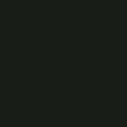
menin etkili bir yoludur.
 ne gibi değişiklikler
e dağarcığını ve bilgisini artırır. -İnsanın hayal gücünü geliştirere
esini geliştirir.
p okunmalı?
umak gerekmektedir. Okuma hızı kişiden kişiye değişebilen bir