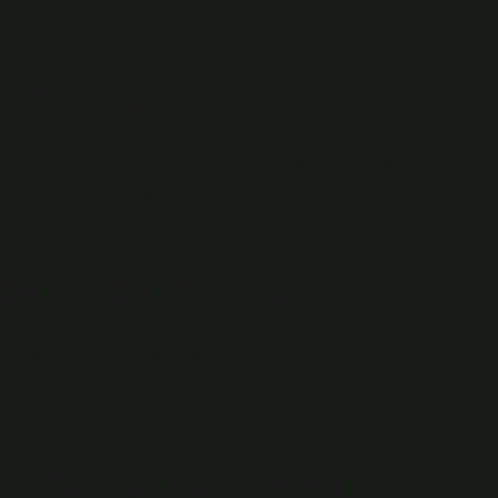
k ne olur?
nler için çok faydalıdır. Okuma, zihinsel analizi güçlendirerek
 ayrıca hafızamızı geliştirmemize yardımcı olur. Okuma ayrıca
 okursak ne olur?
zaltır • Zihninizi rahatlatır • Hafızanızı güçlendirir • Kelime
 Uyku kalitenizi artırır. Hızlı ve pratik düşünmenizi sağlar.
n hangi özellikleri