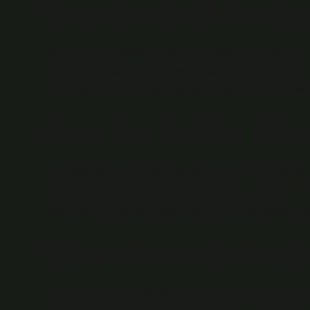
Hangi saatte kitap ok
Akşamın erken saatleri (18:00 – 20:00): Kitap okumak
azaltıcı ve rahatlatıcı bir aktivite olabilir. Gece (20:
kolaylaştırabilir. Mavi ışık yaymayan aydınlatmanın kull
En az kaç dakika kita
Kitap okumak için kurallar yoktur. Her gün en az 15-20 
gelişim günlük okumanın bileşik etkisidir. 1 Haziran 2
okumalısınız. Okuma alışkanlıkları önemlidir. Kişisel ge
Kitap okumak zekayı a
Kitap okumak beyin fonksiyonlarını geliştirmenin önem