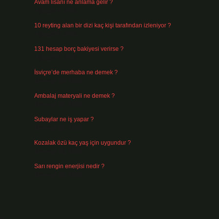
Avam lisanı ne anlama gelir ?
Ağustos 4, 2026
10 reyting alan bir dizi kaç kişi tarafından izleniyor ?
Ağustos 3, 2026
131 hesap borç bakiyesi verirse ?
Ağustos 3, 2026
İsviçre’de merhaba ne demek ?
Temmuz 30, 2026
Ambalaj materyali ne demek ?
Temmuz 29, 2026
Subaylar ne iş yapar ?
Temmuz 28, 2026
Kozalak özü kaç yaş için uygundur ?
Temmuz 26, 2026
Sarı rengin enerjisi nedir ?
Temmuz 25, 2026
,
e