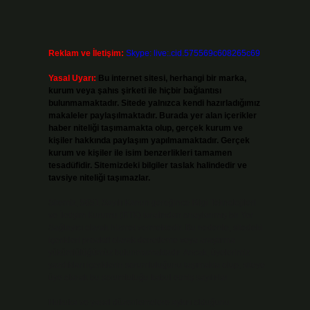
Reklam ve İletişim:
Skype: live:.cid.575569c608265c69
Yasal Uyarı:
Bu internet sitesi, herhangi bir marka,
kurum veya şahıs şirketi ile hiçbir bağlantısı
bulunmamaktadır. Sitede yalnızca kendi hazırladığımız
makaleler paylaşılmaktadır. Burada yer alan içerikler
haber niteliği taşımamakta olup, gerçek kurum ve
kişiler hakkında paylaşım yapılmamaktadır. Gerçek
kurum ve kişiler ile isim benzerlikleri tamamen
tesadüfidir. Sitemizdeki bilgiler taslak halindedir ve
tavsiye niteliği taşımazlar.
Sitemiz, 5651 Sayılı Kanun gereğince Bilgi Teknolojileri
ve İletişim Kurumu (BTK) tarafından onaylanmış bir Yer
Sağlayıcı olarak hizmet vermektedir. Bu nedenle, sitedeki
içerikleri proaktif olarak denetleme veya araştırma
yükümlülüğümüz bulunmamaktadır. Ancak, üyelerimiz
yazdıkları içeriklerin sorumluluğunu taşımakta olup, siteye
üye olarak bu sorumluluğu kabul etmiş sayılırlar.
Hukuka ve yasal düzenlemelere aykırı olduğunu