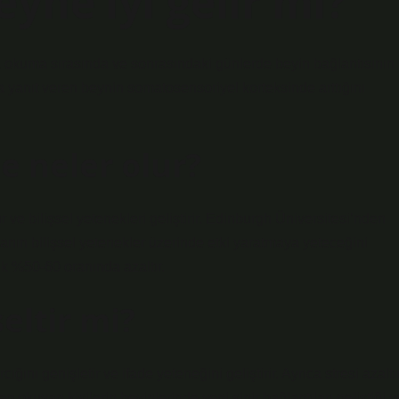
yne iyi gelir mi?
ı, okuma sırasında ve sonrasındaki günlerde beyin bağlantısının
ara yanıt veren beynin somatosensoriyel korteksinde arttığını
e neler olur?
 ve bilişsel yetenekleri geliştirir. Edinburgh Üniversitesi’nden
anın bilişsel yetenekler üzerinde etki yaratmaya yeteceğini
ık %50-60 oranında azaltır.
eltir mi?
ını genişletir ve ifade yeteneğini geliştirir. Ayrıca stresi azaltır
ap okuyan kişilerin beyinlerinde yeni sinir bağlantıları geliştiği v