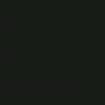
en, aynı zamanda kişinin bilgisini ve bakış açısını da
haline getirmek hem bireysel hem de toplumsal düzeyde büyük
 gelişir.
par mı?
n yapılan araştırma, kitap okumanın hafıza, problem çözme ve
yardımcı olabileceğini buldu.
ibi özellikler gelişir?
çin hafızanız güçlenir. Muhakeme, analiz ve değerlendirme
n kişilerin Alzheimer hastalığına yakalanma riskinin daha düşük