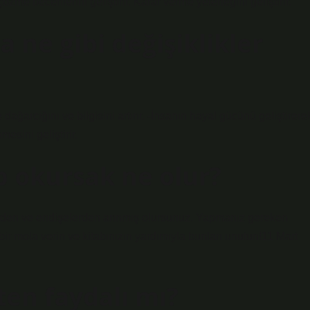
çözme becerilerini geliştirir. Karar verme yeteneğini geliştirir.
 ne gibi değişiklikler
e dağarcığını ve bilgisini artırır. -İnsanın hayal gücünü geliştirere
esini geliştirir.
p okursak ne olur?
rden ve endişelerden arınmış olursunuz. Yapmanız gereken
bir mola verin ve kitabınızın yardımıyla bunları unutun!11 Mart
en faydalı mı?