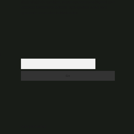
düşündüğünüz içerikleri,
backlinkpanelicomtr@gmail.com
adresine bildirmeniz halinde, ilgili içerikler yasal süre
içerisinde sitemizden kaldırılacaktır.
k
Arama
Son yorumlar