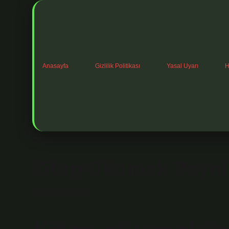
Anasayfa
Gizlilik Politikası
Yasal Uyarı
H
Kitap Okumak Beyni Ç
Tarih: Ocak 16, 2025