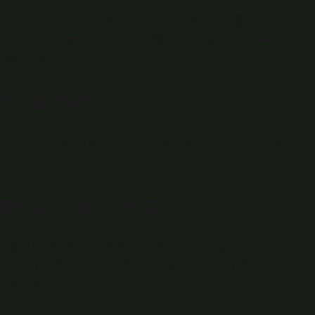
zi geliştirin …Dil becerilerinizi zenginleştirin …Sağlıklı besleni
ışın …Düşüncenizi geliştirin …Beyninizi eğitin …Rahatlık
18 Aralık 2014
eka türü?
zmada başarılıdır. Karmaşık cümleleri kolayca analiz edebilir.
 okursak ne olur?
 düzenli olarak kitap okumak gerekir. Her gün düzenli olarak kitap
atınızın diğer alanlarına da taşıyabilirsiniz. Günde 30 sayfa
 edinebilirsiniz.