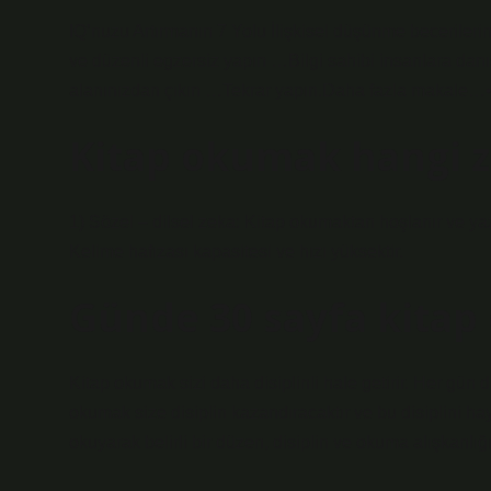
IQ’nuzu Artırmanın 7 Yolu İlişkisel düşünme becerilerini
ve düzenli egzersiz yapın …Bilgi sahibi insanlara dan
alanınızdan çıkın …Tekrar yapın.Daha fazla makale…•
Kitap okumak hangi z
1) Sözel – dilsel zeka: Kitap okumaktan hoşlanır ve ya
Kelime hafızası kapasitesi ve hızı yüksektir.
Günde 30 sayfa kitap
Kitap okumak sizi daha disiplinli hale getirir. Her gün
okumak size disiplin kazandıracaktır ve bu disiplini hay
okuyarak belirli bir düzen, disiplin ve okuma alışkanlığı