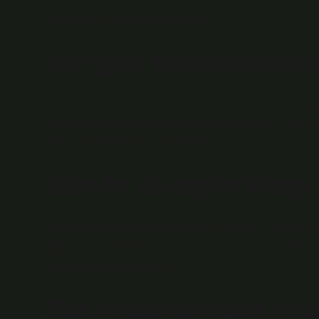
zekalarının arttığı gözlemlenmiştir.
Her gün kitap okursa
Yetişkinler İçin Kitap Okumanın Faydaları Okuma yetişki
düşünme ve anlama becerilerimizi geliştirebilir. Okuma
stresi azaltmada da çok faydalıdır.
Günde 20 sayfa kitap
Günde sadece 20 sayfa okumanın faydaları: • Stresinizi a
dağarcığınızı geliştirir • Daha başarılı olmanızı sağlar •
Konsantrasyonunuz artar.
Çok kitap okuyan insa