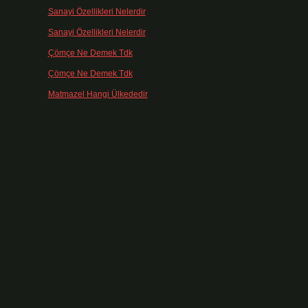
Sanayi Özellikleri Nelerdir
için
admin
n
Sanayi Özellikleri Nelerdir
için
Ağa
Çömçe Ne Demek Tdk
için
admin
Çömçe Ne Demek Tdk
için
Filiz
Matmazel Hangi Ülkededir
için
admin