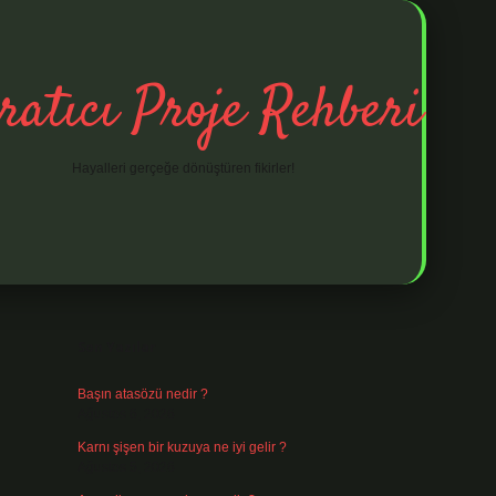
ratıcı Proje Rehberi
Hayalleri gerçeğe dönüştüren fikirler!
Sidebar
ilbet mobil giriş
ilbet giriş
piabella giriş
Son Yazılar
Başın atasözü nedir ?
Ağustos 6, 2026
Karnı şişen bir kuzuya ne iyi gelir ?
Ağustos 5, 2026