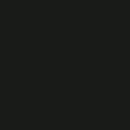
olduğu bilinmektedir. Okumak aynı zamanda stresi yönet
Çok okuyan insanlarda
olur?
-İnsan beyninin fonksiyonlarını geliştirir. -Kişinin kelim
üretime katkıda bulunur. -İnsanın algısını ve hızlı düşünm
Günde kaç sayfa kita
Öncelikle her gün en az 20 ile 40 sayfa arası kitap ok
etkendir.
IQ’yu ne arttırır?