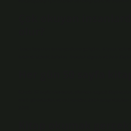
kolaylaştırdığı için zihinsel esnekliği artırır ve problem 
Çok okuyan insanlarda
olur?
-İnsan beyninin fonksiyonlarını geliştirir. -Kişinin kelim
üretime katkıda bulunur. -İnsanın algısını ve hızlı düşünm
Her gün 50 sayfa kita
Günde 50 sayfa okursanız, okurken negatif düşüncele
sıkıcı görevlerden ve sizi rahatsız eden tartışmalardan 
2016
Kitap okumak gerçekt