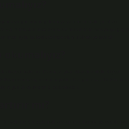
umalıyız?
, günün yorgunluğunu gidermeye yardımcı olmak için stres
00 – 22:00): Yatmadan önce okumak zihni rahatlatır ve uykuya geçişi
anılması uyku kalitesi üzerinde olumlu bir etkiye sahiptir.
p okumalıyız?
dakika okumalısınız. Okuma alışkanlıkları önemlidir. Kişisel
020Kitap okumak için kurallar yoktur. Her gün en az 15-20 dakik
lişim günlük okumanın bileşik etkisidir.
rtırır mı?
li bir yoludur. Kitap okumak kavramları anlamayı ve uygulamayı