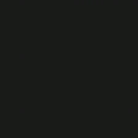
Kitap okumak be
Okuma beyin bağlantısını güçlendirir. Beyin taramalar
arttığını, özellikle hareket ve ağrı gibi fiziksel duyuml
göstermiştir.
Kitap okurken beyind
Kitap okumak beyinde yeni sinirsel bağlantılar oluşturur
yapılan araştırmalar, günde sadece bir saat kitap okum
göstermiştir. Düzenli olarak kitap okumak stresi yaklaş
Kitap okumak IQ yüks
Düzenli kitap okumak hafızayı güçlendirir, kelime dağarcığ
uykuyu ve yaşam kalitesini iyileştirir. Düzenli olarak kit