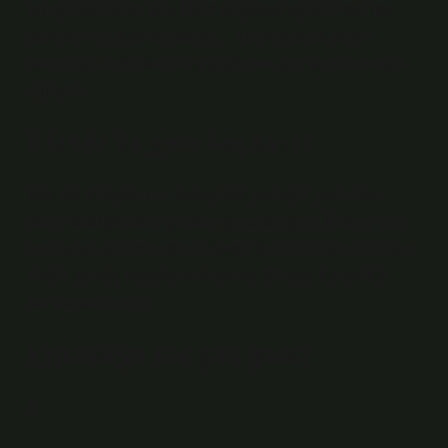
burayı özel kılan şey, Ekim ve Şubat ayları arasında
güneşin hiç doğmamasıdır… Kışın aylarca süren
karanlığın ardından ilk ışığı görmek için yapılanlar çok
ilginçtir…
İzlanda’da gece kaç saat?
İzlanda dünyanın en kuzeydeki yerleşim yerlerine
sahip olduğundan, gündüz-gece dengesi Türkiye gibi
orta bölge ülkelerinden oldukça farklıdır. Hazırlıklı olun.
Aralık ayında seyahat ederseniz, 20 saat karanlıkla
karşılaşacaksınız.
Finlandiya kaç gün gece?
5.