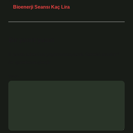
Sonraki Yazı
Bioenerji Seansı Kaç Lira
Bir yanıt yazın
E-posta adresiniz yayınlanmayacak.
Gerekli alanlar
*
ile işaretlenmişlerdir
Yorum