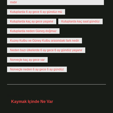
mıdır
Kutuplarda 6 ay gece 6 ay gündüz mü
Kutuplarda kaç ay gece yaşanır
Kutuplarda kaç saat gündüz
Kutuplarda neden Güneş doğmaz
Kuzey Kutbu ve Güney Kutbu arasındaki fark nedir
Neden bazı ülkelerde 6 ay gece 6 ay gündüz yaşanır
Norveçte kaç ay gece var
Norveçte neden 6 ay gece 6 ay gündüz
Önceki Yazı
Kaymak Içinde Ne Var