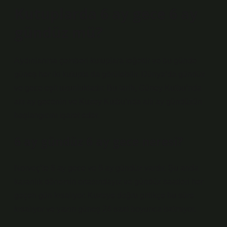
Kutuplarda 6 ay gece 6 ay
gündüz mü?
Aydınlanma çemberi kutuplara teğettir ve bu günde
güneş her iki kutupta da görülebilir. Dünya’da gündüz
ve gece eşit uzunluktadır. Bu tarih, Güney Kutbu’nda
altı ay gecenin ve Kuzey Kutbu’nda altı ay gündüzün
başlangıcını işaret eder.
6 ay gündüz 6 ay gece neresi?
Norveç’te 6 ay gece ve 6 ay gündüz vardır. Şu anda
karanlık dönemin ortasındayız ve gündüz saatleri her
geçen gün kısalıyor. Kuzeye doğru gittikçe bu süre
kısalıyor ve yazın güneş 24 saat boyunca batmıyor.