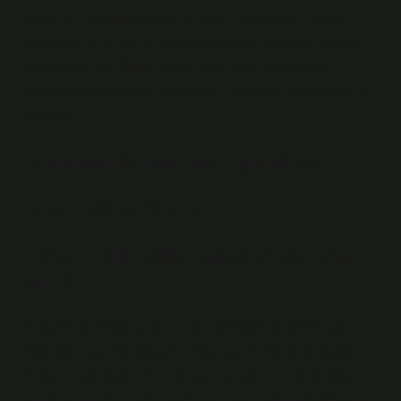
gece ve 1 ay alacakaranlık vardır. Kuzey ve Güney
Kutupları birbirine zıt olduğundan, 21 Temmuz Kuzey
Kutbunda Yaz Ortası Günü iken, aynı gün Güney
Kutbunda Kış Ortası Günü’dür. Güney’de Yaz Ortası 21
Aralık’tır.
Kutuplarda kaç saat gündüz?
Dünya’nın 23. gün dönümü.
Ekvatorda neden gece ve gündüz
eşit?
Ekvator derecesi yılda iki kez (21 Mart ve 23 Eylül)
doğrudan güneş ışığı alır. Diğer günlerde neredeyse
dikey bir açıdadır. Yine de, gün ve gecenin uzunluğu
her gün aynıdır, çünkü aydınlatma çemberi ekvatoru her