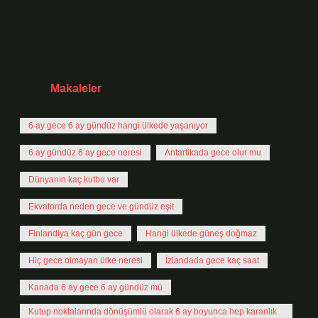
zaman iki eşit parçaya böler.
Tarih:
Makaleler
6 ay gece 6 ay gündüz hangi ülkede yaşanıyor
6 ay gündüz 6 ay gece neresi
Antartikada gece olur mu
Dünyanın kaç kutbu var
Ekvatorda neden gece ve gündüz eşit
Finlandiya kaç gün gece
Hangi ülkede güneş doğmaz
Hiç gece olmayan ülke neresi
İzlandada gece kaç saat
Kanada 6 ay gece 6 ay gündüz mü
Kutup noktalarında dönüşümlü olarak 6 ay boyunca hep karanlık