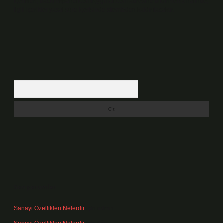
içerikleri,
backlinkpanelicomtr@gmail.com
adresine bildirmeniz halinde,
ilgili içerikler yasal süre içerisinde sitemizden kaldırılacaktır.
Arama
Son yorumlar
Sanayi Özellikleri Nelerdir
için
admin