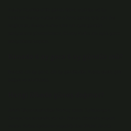
Kuzey Yarımküre’de günler daha uzundur ve bu
nedenle Kuzey Kutbu daha fazla güneş ışığı alır. Bu
bağlamda, Kuzey Kutbu artık altı aylık gündüz
periyodunu gözlemlerken, Güney Kutbu altı aylık gece
periyodunu başlatır.
Kanada 6 ay gece 6 ay gündüz mü?
Burada altı ay gece, altı ay gündüzdür. Kışlar uzun, çok
soğuk ve karanlıktır.
Hangi ülkede güneş doğmaz?
Arktik Okyanusu’ndaki Norveç adası Spitsbergen,
Avrupa’nın sonunda yer alır. Bunun ötesinde yaşam
yoktur. Kutup ayılarının yaşadığı buz ülkesi. Ancak