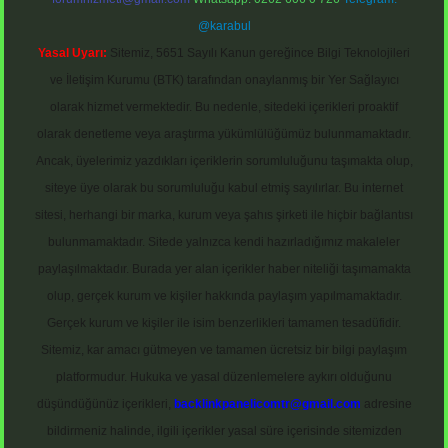
@karabul
Yasal Uyarı:
Sitemiz, 5651 Sayılı Kanun gereğince Bilgi Teknolojileri
ve İletişim Kurumu (BTK) tarafından onaylanmış bir Yer Sağlayıcı
olarak hizmet vermektedir. Bu nedenle, sitedeki içerikleri proaktif
olarak denetleme veya araştırma yükümlülüğümüz bulunmamaktadır.
Ancak, üyelerimiz yazdıkları içeriklerin sorumluluğunu taşımakta olup,
siteye üye olarak bu sorumluluğu kabul etmiş sayılırlar. Bu internet
sitesi, herhangi bir marka, kurum veya şahıs şirketi ile hiçbir bağlantısı
bulunmamaktadır. Sitede yalnızca kendi hazırladığımız makaleler
paylaşılmaktadır. Burada yer alan içerikler haber niteliği taşımamakta
olup, gerçek kurum ve kişiler hakkında paylaşım yapılmamaktadır.
Gerçek kurum ve kişiler ile isim benzerlikleri tamamen tesadüfidir.
Sitemiz, kar amacı gütmeyen ve tamamen ücretsiz bir bilgi paylaşım
platformudur. Hukuka ve yasal düzenlemelere aykırı olduğunu
düşündüğünüz içerikleri,
backlinkpanelicomtr@gmail.com
adresine
bildirmeniz halinde, ilgili içerikler yasal süre içerisinde sitemizden