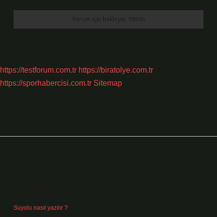
https://testforum.com.tr
https://biratolye.com.tr
https://sporhabercisi.com.tr
Sitemap
Sidebar
Son Yazılar
Suyolu nasıl yazılır ?
Ağustos 8, 2026