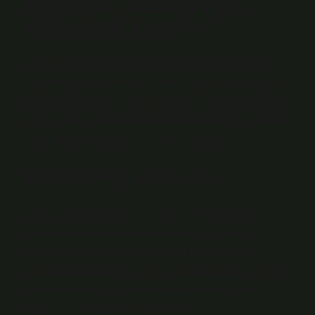
Kuzey Kutbu ve Güney Kutbu
arasındaki fark nedir?
Güney Kutbu Antarktika kıtasında yer alırken, Kuzey
Kutbu Arktik Okyanusu’nun ortasındadır. Arktika’da kara
yoktur, sadece kalın bir buz tabakası vardır. Bu, Kuzey
Kutbu’nda bir istasyon inşa etmeyi imkansız hale getirir.
Kuzey Kutbu, Dünya’nın en kuzey noktasıdır.
Dünyanın kaç kutbu var?
Kaynak belirtilmeyen içeriklere itiraz edilebilir ve
kaldırılabilir. Dünyanın kutup bölgeleri, coğrafi
kutupların (Kuzey ve Güney Kutbu) etrafındaki
buzullaşmış kara alanlarıdır ve bunlara dünyanın buzlu
bölgeleri de denir. Bu bölgeler, güneydeki Arktik
Okyanusu ve Antarktika kıtasıdır.