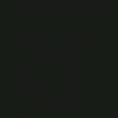
göreceli süresi, Antarktika Dairesi’nden güneye doğru,
Güney Kutbu’ndaki yıl yaklaşık olarak 24 saat gündüz
ve 24 saat gece arasında eşit olarak bölünene kadar
artar.
Hiç gece olmayan ülke neresi?
Geceleri ormanda veya şehir sokaklarında yapay ışığa
güvenmek zorunda kalmadan yürümek veya bisiklete
binmek istiyorsanız, güneşin hiç batmadığı ülkelere
seyahat etmelisiniz. Norveç, İsveç, Finlandiya,
Danimarka ve İzlanda’yı istila ediyorlar. Bu ülkelerde
güneş haftalarca gece gündüz gökyüzündedir.
6 ay gece 6 ay gündüz hangi
ülkede yaşanıyor?