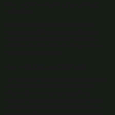
Norveç’te neden 6 ay gece 6 ay
gündüz?
İsveç ve Norveç sınırında yer alır. Her yıl temmuz
ayında istisnasız 2-3 gün boyunca bu gölde güneş
batmaz. Bu gölün etrafında 360 derece vardır. Bu
özellik aynı zamanda kutuplarda altı ay gece, altı ay
gündüz olduğunu da gösterir.
Antartika’da gece olur mu?
Antarktika’da kutup gecesi ve gece yarısı güneşi Gece
yarısı güneşi ve kutup gecesinin göreceli süresi,
Antarktika Dairesi’nden güneye doğru, Güney
Kutbu’ndaki yıl yaklaşık olarak 24 saat gündüz ve 24
saat gece arasında eşit olarak bölünene kadar artar.
Antarktika’da Gece yarısı güneşi ve kutup gecesinin