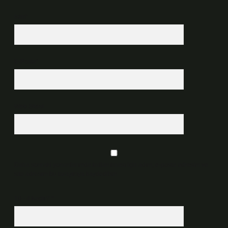
İsim*
E-Posta*
Web Sitesi
Daha sonraki yorumlarımda kullanılması için adım, e-posta adresim ve
site adresim bu tarayıcıya kaydedilsin.
10 - 4 kaçtır?
*