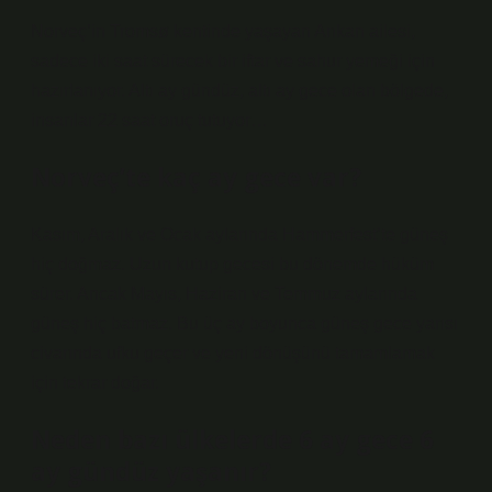
Norveç’in Tromsø kentinde yaşayan Arıkan ailesi,
sadece iki saat sürecek bir iftar ve sahur yemeği için
hazırlanıyor. Altı ay gündüz, altı ay gece olan bölgede,
insanlar 22 saat oruç tutuyor…
Norveç’te kaç ay gece var?
Kasım, Aralık ve Ocak aylarında Hammerfest’te güneş
hiç doğmaz. Uzun kutup gecesi bu dönemde hüküm
sürer. Ancak Mayıs, Haziran ve Temmuz aylarında
güneş hiç batmaz. Bu üç ay boyunca güneş gece yarısı
civarında ufku geçer ve yeni dönüşünü tamamlamak
için tekrar doğar.
Neden bazı ülkelerde 6 ay gece 6
ay gündüz yaşanır?