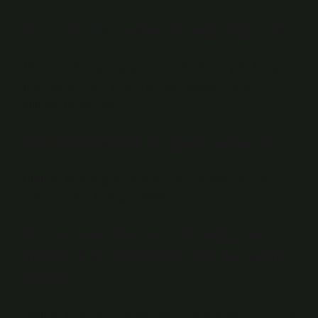
Kutuplarda neden Güneş doğmaz?
Bunun nedeni güneş ışınlarının kutuplara çok dik açıyla
ulaşmasıdır. Aslında yılın altı ayı boyunca güneş
kutuplarda doğmaz.
Kutuplarda kaç ay gece yaşanır?
Kutuplarda 6 ay gece 6 ay gündüz olmasının temel
nedeni nedir? 10 Aralık 2023
Kutup noktalarında dönüşümlü
olarak 6 ay boyunca hep karanlık
mıdır?
Kutuplarda her yıl 5 ay gündüz, 1 ay alacakaranlık, 5 ay