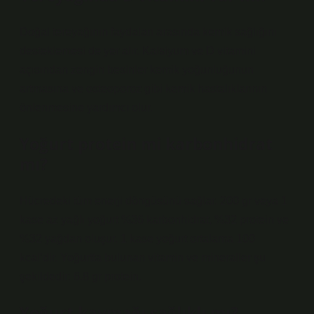
Doğal tereyağının faydaları arasında kemik sağlığını
desteklemesi de yer alır. Kalsiyum ve D vitamini
açısından zengin besinler kemik yoğunluğunun
artmasına ve osteoporoz gibi kemik hastalıklarının
önlenmesine yardımcı olur.
Yoğurt protein mi karbonhidrat
mı?
Hücredeki tüm enerji döngüsünü sağlar. 200 gr veya 1
kase az yağlı yoğurt %36 karbonhidrat, %32 protein ve
%32 yağdan oluşur. 1 kase yoğurt ortalama 100
kcal’dir. Yoğurtta bulunan vitamin ve mineraller şu
şekildedir: 6.8 gr protein.
Yoğurt kaymağı sağlıklı mı?