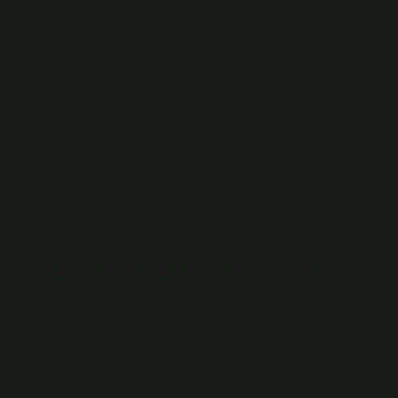
yardımcı olur. Ancak süt ve süt ürünlerine karşı
hassasiyetiniz varsa krema tüketmeniz önerilmez.
Gerçek kaymak nasıl anlaşılır?
1-) Rengi beyaz olmalı, sarı olmamalı. Sarı renk inek
kremasında bulunur. 2-) İnek kremasından daha
yumuşaktır. 3-) Hafif kendine özgü bir tadı vardır. Daha
önce manda yoğurdu ve manda kreması yiyenler
bahsettiğimiz tadı anlayacaktır.
1 Kaşık kaymak Kaç Kaloridir?
Kaymak’ın kalori değeri: Bu besinin 100 gramında 585
kcal, 1 yemek kaşığında ise 59 kalori bulunmaktadır,
yani 10 gram Kaymak 59 kalori içermektedir.