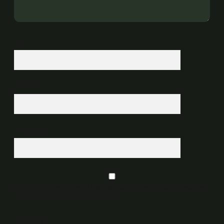
İsim*
E-Posta*
Web Sitesi
Daha sonraki yorumlarımda kullanılması için adım, e-posta adresim ve
site adresim bu tarayıcıya kaydedilsin.
6 + 2 kaçtır?
*