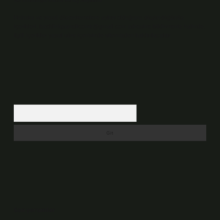
sorumluluğu kabul etmiş sayılırlar.
Hukuka ve yasal düzenlemelere aykırı olduğunu düşündüğünüz
içerikleri,
backlinkpanelicomtr@gmail.com
adresine bildirmeniz halinde,
ilgili içerikler yasal süre içerisinde sitemizden kaldırılacaktır.
Arama
Son yorumlar