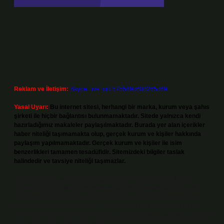
Reklam ve İletişim:
Skype: live:.cid.575569c608265c69
Yasal Uyarı:
Bu internet sitesi, herhangi bir marka, kurum veya şahıs
şirketi ile hiçbir bağlantısı bulunmamaktadır. Sitede yalnızca kendi
hazırladığımız makaleler paylaşılmaktadır. Burada yer alan içerikler
haber niteliği taşımamakta olup, gerçek kurum ve kişiler hakkında
paylaşım yapılmamaktadır. Gerçek kurum ve kişiler ile isim
benzerlikleri tamamen tesadüfidir. Sitemizdeki bilgiler taslak
halindedir ve tavsiye niteliği taşımazlar.
Sitemiz, 5651 Sayılı Kanun gereğince Bilgi Teknolojileri ve İletişim
Kurumu (BTK) tarafından onaylanmış bir Yer Sağlayıcı olarak hizmet
vermektedir. Bu nedenle, sitedeki içerikleri proaktif olarak denetleme
veya araştırma yükümlülüğümüz bulunmamaktadır. Ancak, üyelerimiz
yazdıkları içeriklerin sorumluluğunu taşımakta olup, siteye üye olarak bu