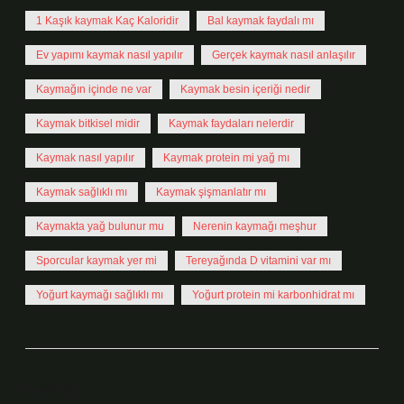
1 Kaşık kaymak Kaç Kaloridir
Bal kaymak faydalı mı
Ev yapımı kaymak nasıl yapılır
Gerçek kaymak nasıl anlaşılır
Kaymağın içinde ne var
Kaymak besin içeriği nedir
Kaymak bitkisel midir
Kaymak faydaları nelerdir
Kaymak nasıl yapılır
Kaymak protein mi yağ mı
Kaymak sağlıklı mı
Kaymak şişmanlatır mı
Kaymakta yağ bulunur mu
Nerenin kaymağı meşhur
Sporcular kaymak yer mi
Tereyağında D vitamini var mı
Yoğurt kaymağı sağlıklı mı
Yoğurt protein mi karbonhidrat mı
Önceki Yazı