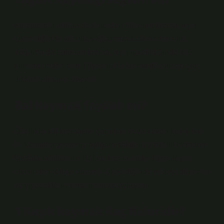
Kolesterolü artıran besinlerden biri olan krema, aşırı
tüketildiğinde vücutta yağlanmaya da neden olur.
Yoğurtta da bulunan krema, aşırı tüketildiğinde kilo
alımına neden olur. Diyetinizde krema tüketirken çok
dikkatli olmanız önerilir.
Bal kaymak faydalı mı?
Özellikle süt kremasını çam balı veya keven kekik balı
ile karıştırıp yerseniz balgam söktürücü özelliklerinden
faydalanabilirsiniz. Bal ve krema mide düzenleyici
etkisinden dolayı düzenli tüketildiğinde mideyi düzenler
ve yiyeceklerin sindirimini kolaylaştırır.
1 Kaşık kaymak Kaç Kaloridir?