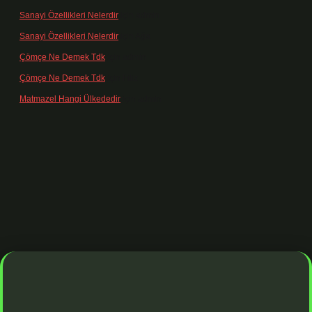
Sanayi Özellikleri Nelerdir
için
admin
Sanayi Özellikleri Nelerdir
için
Ağa
Çömçe Ne Demek Tdk
için
admin
Çömçe Ne Demek Tdk
için
Filiz
Matmazel Hangi Ülkededir
için
admin
adresi
https://www.betexper.xyz/
betci bahis
betci giriş
https://betci