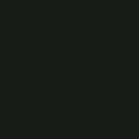
Kaymağın içinde ne var?
Türk Gıda Kodeksi Krema ve Krema Tebliği’ne göre;
krema en az %60 süt yağı içermelidir. Afyon Kreması,
manda sütüne tekniğine uygun olarak ısıl işlem
uygulanarak (92 °C’de en az 2 dakika) daha sonra
tekniğine uygun olarak soğutulmasıyla elde edilen bir
süt ürünüdür.
Kaymak sağlıklı mı?
Krema, sütün en yağlı ve en besleyici kısmıdır.
İçerisinde bulunan kalsiyum, fosfor ve B12 vitamini gibi
besinler sayesinde kemikleri güçlendirir ve sinir sistemi
üzerinde olumlu etkilere sahiptir. Ayrıca, pıhtılaşmış
krema cilt sağlığını da destekleyebilir. İçerisinde bol
miktarda A, D, E ve K vitamini bulunur.