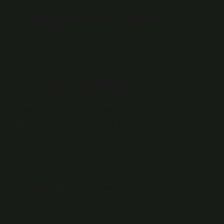
Kaymak besin içeriği nedir?
100 gram kremada 3.31 gram karbonhidrat, 0.96 gram
protein, 63 gram protein bulunmaktadır.
Kaymak protein mi yağ mı?
Yaklaşık 100 gram kremada 585 kcal enerji, 0,96 gram
protein, 63,10 gram yağ ve 3,31 gram karbonhidrat
bulunmaktadır.
Kaymak şişmanlatır mı?
Krema tüketiminin fazla olması vücutta yağlanmaya
neden olur. Özellikle diyet yaparken tüketilmesi
önerilmeyen bir besin değildir ve kilo vermenize