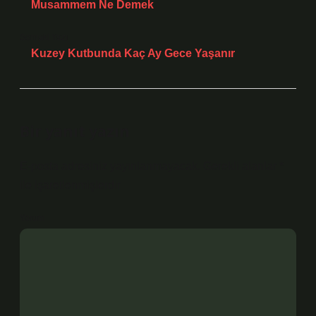
Musammem Ne Demek
Sonraki Yazı
Kuzey Kutbunda Kaç Ay Gece Yaşanır
Bir yanıt yazın
E-posta adresiniz yayınlanmayacak.
Gerekli alanlar
*
ile işaretlenmişlerdir
Yorum