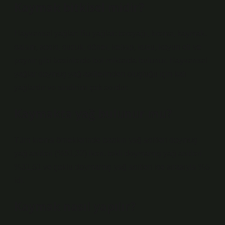
Kaymak bitkisel midir?
Hayvansal yağlar: Bu yağlar; tereyağı, krema, kaymak,
salam, sosis, sucuk, döner, kebap, kuzu, koyun eti ve
peynir gibi besinlerde bol miktarda bulunur. Hayvansal
yağlar doymuş yağ asitlerinden oluştuğu için katı
yağlardır ve sindirimi çok zordur.
Kaymakta yağ bulunur mu?
Tüm krema örneklerinde baskın yağ asitleri doymuş
yağ asitleri (%51,32) iken, tekli doymamış yağ asitleri
%31,51 ve çoklu doymamış yağ asitleri ise sırasıyla %5
idi.
Kaymak nasıl yapılır?