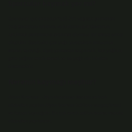
Sporcular kaymak yer mi?
Sporcular için enerjinin %20-25’i yağdan gelmelidir.
Yağ tüketimini artırmak ve karbonhidrat tüketimini
azaltmak performans üzerinde olumsuz bir etkiye sahip
olacaktır. Sporcular çok yağlı yiyecekleri (mayonez,
krema, tereyağı, cips) yemekten kaçınmalı, katı yağlara
göre yağları tercih etmeli ve az yağlı süt ürünleri
tüketmelidir.
Nerenin kaymağı meşhur?
Afyon Kreması – Afyonkarahisar Manda ve inek
sütünden yapılan Afyon kreması tatlıların vazgeçilmezi
ve lezzet kaynağıdır. En çok tercih edilen krema manda
sütünden yapılanıdır.