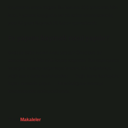
Kaymak’ın kalori değeri: Bu besinin 100 gramında 585
kcal, 1 yemek kaşığında ise 59 kalori bulunmaktadır,
yani 10 gram Kaymak 59 kalori içermektedir.
Ev yapımı kaymak nasıl yapılır?
Sadece sütle krema nasıl yapılır? Öncelikle bir
tencereye 4-5 kilo sütü koyup kaynatın. Süt kaynayınca
kapağını kapatıp soğumaya bırakın. Süt soğudukça
yağlı kısmı üstte toplanacaktır. … Yağlı kısmı katılaşana
kadar mikserle çırpın. … Hazırladığınız kremayı
buzdolabında saklayabilirsiniz.
Tarih:
Makaleler