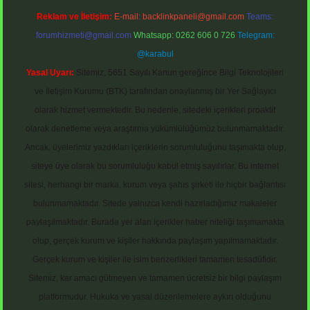
Reklam ve İletişim:
E-mail:
backlinkpaneli@gmail.com
Teams:
forumhizmeti@gmail.com
Whatsapp: 0262 606 0 726
Telegram:
@karabul
Yasal Uyarı:
Sitemiz, 5651 Sayılı Kanun gereğince Bilgi Teknolojileri
ve İletişim Kurumu (BTK) tarafından onaylanmış bir Yer Sağlayıcı
olarak hizmet vermektedir. Bu nedenle, sitedeki içerikleri proaktif
olarak denetleme veya araştırma yükümlülüğümüz bulunmamaktadır.
Ancak, üyelerimiz yazdıkları içeriklerin sorumluluğunu taşımakta olup,
siteye üye olarak bu sorumluluğu kabul etmiş sayılırlar. Bu internet
sitesi, herhangi bir marka, kurum veya şahıs şirketi ile hiçbir bağlantısı
bulunmamaktadır. Sitede yalnızca kendi hazırladığımız makaleler
paylaşılmaktadır. Burada yer alan içerikler haber niteliği taşımamakta
olup, gerçek kurum ve kişiler hakkında paylaşım yapılmamaktadır.
Gerçek kurum ve kişiler ile isim benzerlikleri tamamen tesadüfidir.
Sitemiz, kar amacı gütmeyen ve tamamen ücretsiz bir bilgi paylaşım
platformudur. Hukuka ve yasal düzenlemelere aykırı olduğunu