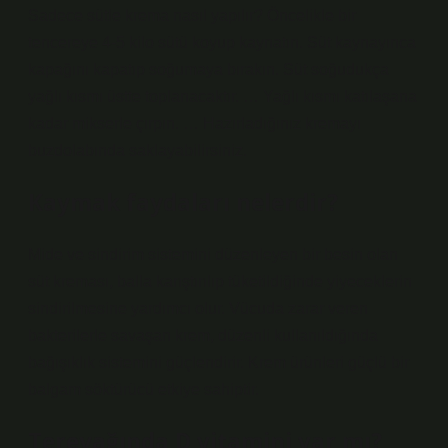
Sadece sütle krema nasıl yapılır? Öncelikle bir
tencereye 4-5 kilo sütü koyup kaynatın. Süt kaynayınca
kapağını kapatıp soğumaya bırakın. Süt soğudukça
yağlı kısmı üstte toplanacaktır. … Yağlı kısmı katılaşana
kadar mikserle çırpın. … Hazırladığınız kremayı
buzdolabında saklayabilirsiniz.
Kaymak faydaları nelerdir?
Mide ve sindirim sistemini düzenleyen bir besin olan
süt kreması, balla karıştırılıp tüketildiğinde yiyeceklerin
sindirilmesine yardımcı olur. Vücuda zarar veren
bakterilerle savaşan krem, düzenli kullanıldığında
bağışıklık sistemini güçlendirir. Krem ürünleri güçlü bir
balgam söktürücü etkiye sahiptir.
Tereyağında D vitamini var mı?