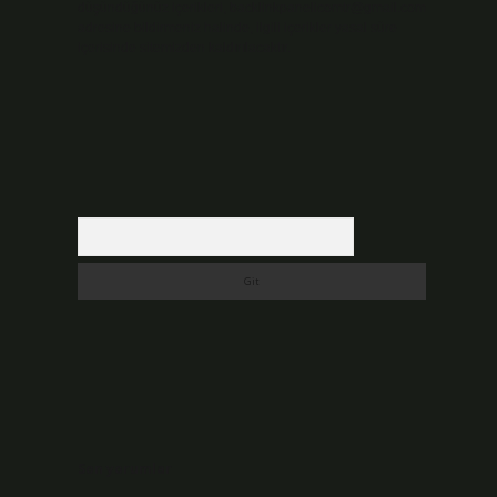
düşündüğünüz içerikleri,
backlinkpanelicomtr@gmail.com
adresine bildirmeniz halinde, ilgili içerikler yasal süre
içerisinde sitemizden kaldırılacaktır.
Arama
Son yorumlar