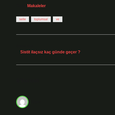
Tarih:
Makaleler
selle
toplumsal
ve
Önceki Yazı
Sistit ilaçsız kaç günde geçer ?
6 Yorum
Doru