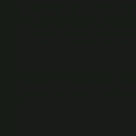
Yapılar ve Bireylerin 
Bir araştırmacı olarak, toplumsal yapıların ve bireyleri
insan davranışlarını şekillendiren dinamikleri keşfetmek
kendi içsel düşünce ve duygularıyla hareket etmezler;
kültürel pratikler tarafından yönlendirilirler. Peki, bu 
kavramı, tam da bu soruya ışık tutan önemli bir teoridir
normlar, cinsiyet rolleri ve kültürel pratikler çerçevesi
Vygotsky ve İçselleştirme: Top
Lev Vygotsky, insan gelişimi üzerine yaptığı çalışmala
bireylerin düşünce ve öğrenme süreçlerini nasıl şekillen
dışsal sosyal etkileşimleri içsel düşünme biçimlerine 
öğrendikleri bilgileri ve becerileri içselleştirerek, bu b