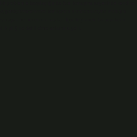
bir problemle karşılaştığında özel konuşma sayesinde kendine
r. Vygotskybenmerkezci konuşmanın ortadan kaybolmadığını
düşünme becerisini sağlar . İçselleştirmek, bir şeyi kendi
 kişiliğine dahil etme anlamına gelir.