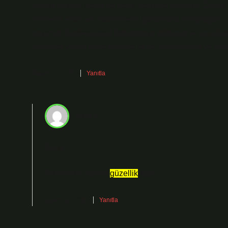
Çocuk yüksek sesle ve kendi kendine konuşur. Çocuk 
rehberlik eder ve problemlerin çözümünü kolaylaştırı
savunur. Sadece içsel konuşmaya dönüşür ve üst düzey 
düşünce yapısı içine entegre etme, benimseme ve kendi
Kasım 10, 2025
Yanıtla
admin
Doru!
Fikirleriniz yazıya
güzellik
kattı.
Kasım 10, 2025
Yanıtla