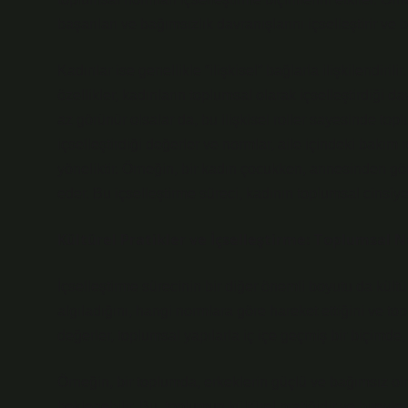
başarıları ve bağımsızlık davranışlarını içselleştirir ve b
Kadınlar ise genellikle “ilişkisel” bağlarla ilişkilendirili
özellikler, kadınların toplumsal olarak içselleştirdiği 
az görünür olsalar da, bu ilişkisel roller sayesinde top
içselleştirdiği değerler ve normlar, aile içindeki bakım
yöneliktir. Örneğin, bir kadın çocukken, annesinden gö
eder. Bu içselleştirme süreci, kadının toplumsal cinsiy
Kültürel Pratikler ve İçselleştirme: Toplumsal N
İçselleştirme sürecinin bir diğer önemli boyutu da kültüre
algıladığını, hangi normlara göre hareket ettiğini ve to
değerler, toplumsal yapılarla iç içe geçmiş bir biçimde,
Örneğin, bir toplumda, erkeklerin güçlü ve bağımsız olm
beklenebilir. Bu, toplumun kültürel pratiğidir ve bireyle