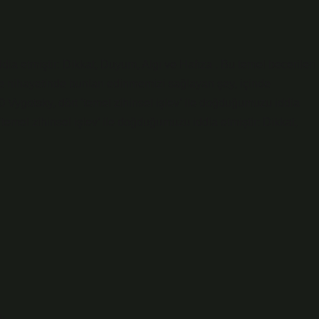
dia etmiştir: Dikkat, Duyum, Algı ve Hafıza . Bu temel becerileri
 ve nihayetinde bunları edinmemizi sağlayan şey, içinde
 Vygotsky, dört ‘temel zihinsel işlev’ ile doğduğumuzu iddia
‘temel zihinsel işlev’ ile doğduğumuzu iddia etmiştir: Dikkat,
ı.