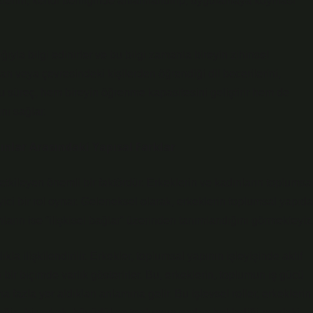
iklerini, kendi benliğinde anlamlandırıp, uygulamaya koyması
ğıyla bilgi edinirler ve bu bilgi zamanla bireyin zihinsel
an veya çevresindeki kişilerden öğrendiği dil becerilerini,
 Bu süreç, hem bireyin öğrenme kapasitesini geliştirir hem de
nı sağlar.
dınlar Arasındaki Yapısal Farklar
 etkileyen önemli bir faktördür. Erkeklerin ve kadınların toplumsa
leyici bir rol oynar. Geleneksel olarak, erkeklerin toplumsal yapıda
nların ise “ilişkisel bağlar” üzerinden tanımlandığını görmekteyiz
kla ilişkilendirilir. Erkekler, toplumsal yapının işleyişinde aktif
 bir biçimde varlık gösterirler. Bu, erkeklerin, toplumun iş gücü
fazla yer aldıkları anlamına gelir. Bu işlevsel roller, erkeklerin
Örneğin, bir erkek, büyüdükçe toplumun ondan beklediği mesleki