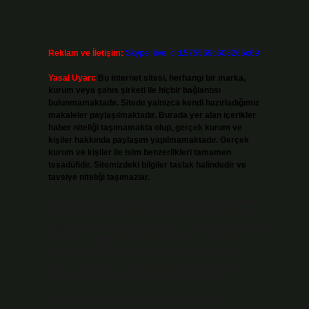
Reklam ve İletişim:
Skype: live:.cid.575569c608265c69
a
Yasal Uyarı:
Bu internet sitesi, herhangi bir marka,
kurum veya şahıs şirketi ile hiçbir bağlantısı
bulunmamaktadır. Sitede yalnızca kendi hazırladığımız
makaleler paylaşılmaktadır. Burada yer alan içerikler
haber niteliği taşımamakta olup, gerçek kurum ve
kişiler hakkında paylaşım yapılmamaktadır. Gerçek
kurum ve kişiler ile isim benzerlikleri tamamen
tesadüfidir. Sitemizdeki bilgiler taslak halindedir ve
tavsiye niteliği taşımazlar.
Sitemiz, 5651 Sayılı Kanun gereğince Bilgi Teknolojileri
ve İletişim Kurumu (BTK) tarafından onaylanmış bir Yer
Sağlayıcı olarak hizmet vermektedir. Bu nedenle, sitedeki
içerikleri proaktif olarak denetleme veya araştırma
yükümlülüğümüz bulunmamaktadır. Ancak, üyelerimiz
yazdıkları içeriklerin sorumluluğunu taşımakta olup, siteye
üye olarak bu sorumluluğu kabul etmiş sayılırlar.
Hukuka ve yasal düzenlemelere aykırı olduğunu