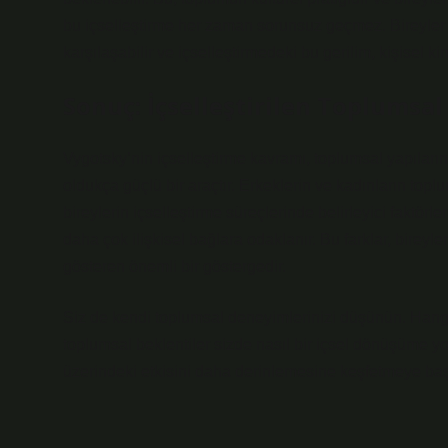
bu içselleştirme her zaman sorunsuz geçmez. Bireyler 
karşılaşabilir ve içselleştirmedeki bu gerilim, kişisel ki
Sonuç: İçselleştirilen Toplumsal
Vygotsky’nin içselleştirme kavramı, toplumsal yapıların
oldukça güçlü bir araçtır. Erkeklerin ve kadınların toplum
bireylerin içselleştirme süreçlerinde belirleyici faktörle
daha çok ilişkisel bağlara odaklanır. Bu farklar, bireyleri
gösteren önemli bir göstergedir.
Siz de kendi toplumsal deneyimlerinizi düşünün. Hangi 
toplumsal beklentiler sizde nasıl bir içsel dönüşüme yo
üzerindeki etkisini daha derinlemesine keşfetmeye başl