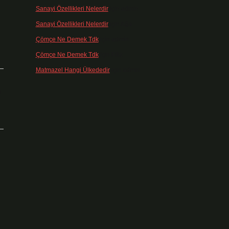
Sanayi Özellikleri Nelerdir
için
admin
Sanayi Özellikleri Nelerdir
için
Ağa
Çömçe Ne Demek Tdk
için
admin
Çömçe Ne Demek Tdk
için
Filiz
Matmazel Hangi Ülkededir
için
admin
ı