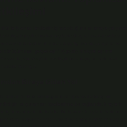
Etkileşimi
n birbirleriyle nasıl etkileşim içinde olduğunu anlamaya çalışırken
 oldukça ilgi çekici ve karmaşık bir süreçtir. İnsanlar sadece
 aynı zamanda toplumun onlara dayattığı normlar, değerler ve
içsel dönüşüm nasıl gerçekleşir? Vygotsky’nin içselleştirme
. Bu yazıda, Vygotsky’nin içselleştirme anlayışını, toplumsal
nde analiz edeceğiz.
lumdan Bireye Giden Yol
rla tanınan bir Rus psikologudur ve toplumsal etkileşimin
dirdiğini vurgulamıştır. İçselleştirme, bu bağlamda, bireylerin
dönüştürme sürecini ifade eder. Bu kavram, bireylerin toplumdan
ilgileri kendi düşünce ve davranışlarına entegre etmelerini açıklar