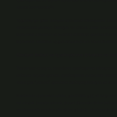
İçselleştirme, bir kişinin toplumsal ortamından öğrend
olarak tanımlanabilir.
Vygotsky’ye göre, bireyler toplumsal etkileşimler aracılı
süreçlerine yerleşir. Örneğin, bir çocuk, anne babasınd
toplumsal anlamlar ve kurallar etrafında şekillendirir.
toplumsal normlara uygun davranışların kazandırılması
Cinsiyet Rolleri ve İçselleştirme: Erkekler ve Ka
Toplumsal cinsiyet, insanların içselleştirme süreçlerini
rollerine biçilen işlevler, içselleştirme sürecinde belir
daha çok “yapısal” işlevlerle özdeşleştirildiğini ve kadı
Erkeklerin toplumsal rolleri, genellikle güç ve bağımsızlı
rol alacak bireyler olarak, dışsal dünyada daha belirgin
ve ekonomik yapıları gibi daha görünür alanlarında daha 
toplumsal normları içselleştirme biçimlerini etkiler. 