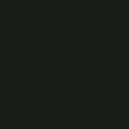
unlar, onun kişisel kimliğini oluşturur.
r. Aile içindeki roller, empati, bakım verme ve ilişki kurma gibi
davranış biçimleridir. Kadınlar, çoğu zaman, toplumsal yapıda dah
lumsal yapıyı önemli bir şekilde desteklerler. Kadınların
 rolüne, eşlerine ve çocuklarına karşı olan sorumluluklarına
rdüğü bakım modelini, yetişkinlikte kendi aile yaşamında tekrar
et rolünü benimsediği bir olgudur.
ormların Etkisi
l pratiklerin etkisidir. Kültür, bireylerin dünyayı nasıl
plumsal kuralların ne olduğunu şekillendirir. Kültürel normlar ve
 bireylerin düşünme ve davranış biçimlerini etkiler.
ası beklenirken, kadınlardan şefkatli ve destekleyici olmaları
r bu pratikleri içselleştirerek yaşamlarına adapte ederler. Ancak,