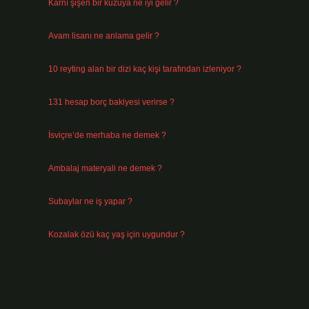
Karnı şişen bir kuzuya ne iyi gelir ?
Ağustos 5, 2026
Avam lisanı ne anlama gelir ?
Ağustos 4, 2026
,
10 reyting alan bir dizi kaç kişi tarafından izleniyor ?
Ağustos 3, 2026
131 hesap borç bakiyesi verirse ?
Ağustos 3, 2026
İsviçre’de merhaba ne demek ?
Temmuz 30, 2026
Ambalaj materyali ne demek ?
Temmuz 29, 2026
Subaylar ne iş yapar ?
Temmuz 28, 2026
Kozalak özü kaç yaş için uygundur ?
Temmuz 26, 2026
.