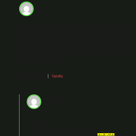
Aydan
Vygotsky, dört ‘temel zihinsel işlev’ ile doğduğumuzu id
kullanarak ‘üst düzey zihinsel işlevler’ geliştirmemizi
bulunduğumuz sosyal ve kültürel çevredir. 28 Şub 2020
etmiştir: Dikkat, Duyum, Algı ve Hafıza . Vygotsky, dört 
Duyum, Algı ve Hafıza .
Kasım 10, 2025
Yanıtla
admin
Aydan!
Teşekkür ederim, katkınız yazıya
doğallık
kazandırd