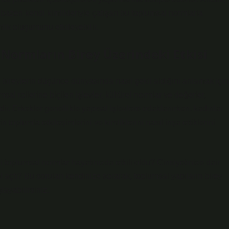
bazen kendi kimlikleriyle çatışan bu toplumsal normlarla
mlik oluşumunu etkileyebilir.
 Normların Birey Üzerindeki Etkisi
 bireylerin düşünce dünyasında nasıl şekil aldığını anlamak için
sal rollerine biçilen işlevler, kültürel normlar ve değerler,
rdir. Erkekler genellikle yapısal işlevlere odaklanırken, kadınlar
n toplumla etkileşimlerini ve kimliklerini nasıl inşa ettiklerini
toplumsal normlar hayatınızda etkili oldu? Cinsiyetinize dair
l açtı? Bu soruları kendinize sorarak, toplumsal yapıların birey
ayabilirsiniz.