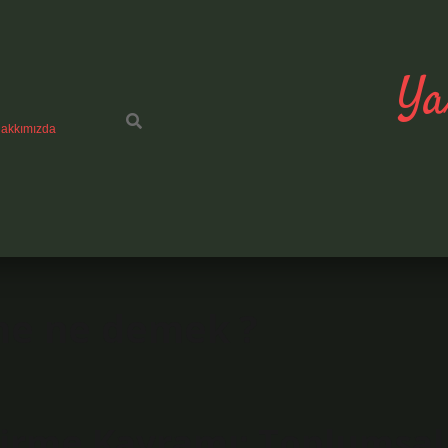
Ya
akkımızda
rme ne demek ?
ştirme Kavramı: Toplumsal