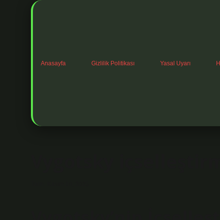
Anasayfa
Gizlilik Politikası
Yasal Uyarı
H
Vygotsky içselleşti
Tarih: Kasım 10, 2025
Vygotsky’nin İçselle